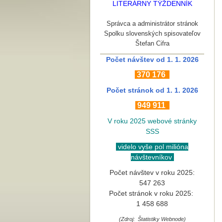
LITERÁRNY TÝŽDENNÍK
Správca a administrátor stránok
Spolku slovenských spisovateľov
Štefan Cifra
Počet návštev od 1. 1. 2026
370
176
Počet stránok
od 1. 1. 2026
949 911
V roku 2025 webové stránky
SSS
videlo vyše pol milióna
návštevníkov
Počet návštev v roku 2025:
547 263
Počet stránok v roku 2025:
1 458 688
(Zdroj: Štatistiky Webnode)