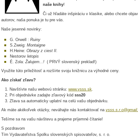
naše knihy
!
Či už hľadáte inšpiráciu v klasike, alebo chcete obj
autorov, naša ponuka je tu pre vás.
Naše jesenné novinky:
G. Orwell :
Ruiny
S.Zweig:
Montaigne
H.Heine:
Obrazy z ciest II.
Nestorov
letopis
É. Zola:
Žalujem...!
( PRVÝ slovenský preklad!)
Využite túto príležitosť a rozšírte svoju knižnicu za výhodné ceny.
Ako získať zľavu?
Navštívte našu webovú stránku:
www.vsss.sk
.
Pri objednávke zadajte zľavový kód
sss20
Zľava sa automaticky uplatní na celú vašu objednávku.
Ak máte akékoľvek otázky, neváhajte nás kontaktovať na
vsss.s.r.o@gmail
Tešíme sa na vašu návštevu a prajeme príjemné čítanie!
S pozdravom
Tím Vydavateľstva Spolku slovenských spisovateľov, s. r. o.