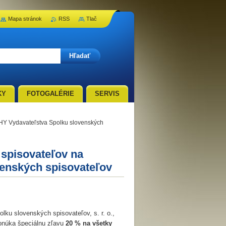
Mapa stránok
RSS
Tlač
KY
FOTOGALÉRIE
SERVIS
HY Vydavateľstva Spolku slovenských
 spisovateľov na
enských spisovateľov
u slovenských spisovateľov, s. r. o.,
onúka špeciálnu zľavu
20 %
na všetky