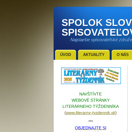
SPOLOK SLO
SPISOVATEĽO
Najstaršie spisovateľské združ
ÚVOD
AKTUALITY
O NÁS
NAVŠTÍVTE
WEBOVÉ STRÁNKY
LITERÁRNEHO TÝŽDENNÍKA
(
www.literarn
y-tyzdennik.sk
)
***
OBJEDNAJTE SI