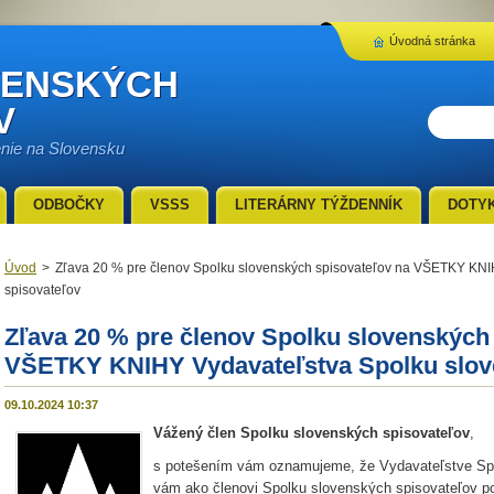
Úvodná stránka
VENSKÝCH
V
enie na Slovensku
ODBOČKY
VSSS
LITERÁRNY TÝŽDENNÍK
DOTY
Úvod
>
Zľava 20 % pre členov Spolku slovenských spisovateľov na VŠETKY KNI
spisovateľov
Zľava 20 % pre členov Spolku slovenských
VŠETKY KNIHY Vydavateľstva Spolku slov
09.10.2024 10:37
Vážený člen Spolku slovenských spisovateľov
,
s potešením vám oznamujeme, že Vydavateľstve Spolk
vám ako členovi Spolku slovenských spisovateľov p