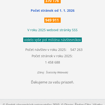
370
176
Počet stránok
od 1. 1. 2026
949 911
V roku 2025 webové stránky SSS
videlo vyše pol milióna návštevníkov
Počet návštev v roku 2025: 547 263
Počet stránok v roku 2025:
1 458 688
(Zdroj: Štatistiky Webnode)
Ďakujeme za vašu priazeň.
© Spolok slovenských spisovateľov 2010. © Dizajn: Štefan Cifra. Všetky