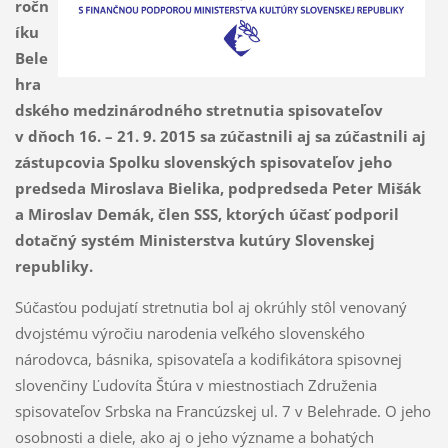
ročn
íku
Bele
hra
dského medzinárodného stretnutia spisovateľov
v dňoch 16. – 21. 9. 2015 sa zúčastnili aj sa zúčastnili aj
zástupcovia Spolku slovenských spisovateľov jeho
predseda Miroslava Bielika, podpredseda Peter Mišák
a Miroslav Demák, člen SSS, ktorých účasť podporil
dotačný systém Ministerstva kutúry Slovenskej
republiky.
Súčasťou podujatí stretnutia bol aj okrúhly stôl venovaný
dvojstému výročiu narodenia veľkého slovenského
národovca, básnika, spisovateľa a kodifikátora spisovnej
slovenčiny Ľudovíta Štúra v miestnostiach Združenia
spisovateľov Srbska na Francúzskej ul. 7 v Belehrade. O jeho
osobnosti a diele, ako aj o jeho význame a bohatých