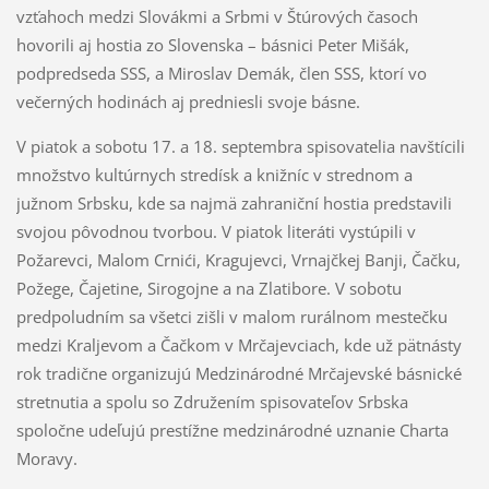
vzťahoch medzi Slovákmi a Srbmi v Štúrových časoch
hovorili aj hostia zo Slovenska – básnici Peter Mišák,
podpredseda SSS, a Miroslav Demák, člen SSS, ktorí vo
večerných hodinách aj predniesli svoje básne.
V piatok a sobotu 17. a 18. septembra spisovatelia navštícili
množstvo kultúrnych stredísk a knižníc v strednom a
južnom Srbsku, kde sa najmä zahraniční hostia predstavili
svojou pôvodnou tvorbou. V piatok literáti vystúpili v
Požarevci, Malom Crnići, Kragujevci, Vrnajčkej Banji, Čačku,
Požege, Čajetine, Sirogojne a na Zlatibore. V sobotu
predpoludním sa všetci zišli v malom rurálnom mestečku
medzi Kraljevom a Čačkom v Mrčajevciach, kde už pätnásty
rok tradične organizujú Medzinárodné Mrčajevské básnické
stretnutia a spolu so Združením spisovateľov Srbska
spoločne udeľujú prestížne medzinárodné uznanie Charta
Moravy.