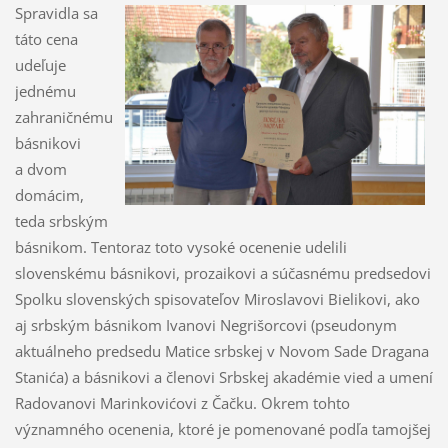
Spravidla sa
táto cena
udeľuje
jednému
zahraničnému
básnikovi
a dvom
domácim,
teda srbským
básnikom. Tentoraz toto vysoké ocenenie udelili
slovenskému básnikovi, prozaikovi a súčasnému predsedovi
Spolku slovenských spisovateľov Miroslavovi Bielikovi, ako
aj srbským básnikom Ivanovi Negrišorcovi (pseudonym
aktuálneho predsedu Matice srbskej v Novom Sade Dragana
Stanića) a básnikovi a členovi Srbskej akadémie vied a umení
Radovanovi Marinkovićovi z Čačku. Okrem tohto
významného ocenenia, ktoré je pomenované podľa tamojšej