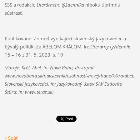
SSS a redakcie
Literárneho týždenníka
hlbokú úprimnú
sústrasť.
Publikované: Zomrel vynikajúci slovenský jazykovedec a
bývalý politik: Za ÁBELOM KRÁĽOM. In:
Literárny týždenník
15 – 16 z 31. 5. 2023, s. 19
(Zdroje: Kráľ, Ábel, in: Nová Baňa, dostupné:
www.novabana.sk/navstevnik/osobnosti-novej-bane/k/kra-abel;
Slovenskí jazykovedci, in: Jazykovedný ústav SAV Ľudovíta
Štúra; in: www.teraz.sk)
« Späť