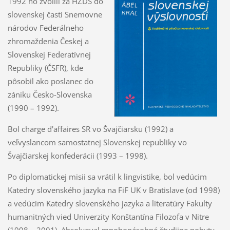
1992 ho zvolili za HZDS do
slovenskej časti Snemovne
národov Federálneho
zhromaždenia Českej a
Slovenskej Federatívnej
Republiky (ČSFR), kde
pôsobil ako poslanec do
zániku Česko-Slovenska
(1990 – 1992).
Bol charge d'affaires SR vo Švajčiarsku (1992) a
veľvyslancom samostatnej Slovenskej republiky vo
Švajčiarskej konfederácii (1993 – 1998).
Po diplomatickej misii sa vrátil k lingvistike, bol vedúcim
Katedry slovenského jazyka na FiF UK v Bratislave (od 1998)
a vedúcim Katedry slovenského jazyka a literatúry Fakulty
humanitných vied Univerzity Konštantína Filozofa v Nitre