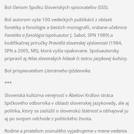
Bol členom Spolku Slovenských spisovateľov (SSS).
Bol autorom vyše 100 vedeckých publikácií z oblasti
fonetiky a fonológie a šiestich monografií, vrátane učebnice
Fonetika a fonológia
(spoluautor J. Sabol, SPN 1989) a
kodifikačnej príručky
Pravidlá slovenskej výslovnosti
(1984,
SPN a 2005, MS), ktorá vyšla opakovane. Spoluautorsky
pripravil aj
Atlas slovenských hlások
či
teóriu jazykovej kultúry
.
Bol prispievateľom
Literárneho týždenníka
.
***
Slovenská kultúrna verejnosť v Ábelovi Kráľovi stráca
špičkového odborníka v oblasti slovenskej jazykovedy, ale aj
politika, ktorý sa zaslúžil o slovenskú štátnosť a obhajoval ju
aj po svojom odchode z politického života.
Rodine a priateľom zosnulého vyjadrujeme v mene vedenia