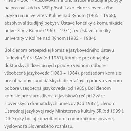
(1998 – 2001). Absolvoval mnohonásobné študijne pobyty
na pracoviskách v NSR pôsobil ako lektor slovenského
jazyka na univerzite v Kolíne nad Rýnom (1965 – 1968),
absolvoval študijný pobyt v Ústave fonetiky a komunikácie
univerzity v Bonne (1969 – 1971) a v Ústave fonetiky
univerzity v Kolíne nad Rýnom (1983 – 1984).
Bol členom ortoepickej komisie Jazykovedného ústavu
Ľudovíta Štúra SAV (od 1967), komisie pre obhajoby
doktorských dizertačných prác vo vednom odbore
všeobecná jazykoveda (1980 – 1984), predsedom komisie
pre obhajoby kandidátskych dizertačných prác vo vednom
odbore všeobecná jazykoveda (od 1985). Bol členom
komisie pre starostlivosť o javiskovú reč pri Zväze
slovenských dramatických umelcov (Od 1987 ), členom
Ústrednej jazykovej rady Ministerstva kultúry SR (od 1999 ).
Dlhé roky bol aj konzultantom a odborníkom správnej
výslovnosti Slovenského rozhlasu.