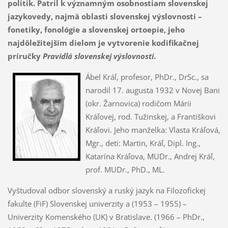
politik. Patril k významným osobnostiam slovenskej
jazykovedy, najmä oblasti slovenskej výslovnosti –
fonetiky, fonológie a slovenskej ortoepie
, jeho
najdôležitejším dielom je vytvorenie kodifikačnej
príručky
Pravidlá slovenskej výslovnosti
.
Ábel Kráľ, profesor, PhDr., DrSc., sa
narodil 17. augusta 1932 v Novej Bani
(okr. Žarnovica) rodičom Márii
Kráľovej, rod. Tužinskej, a Františkovi
Kráľovi. Jeho manželka: Vlasta Kráľová,
Mgr., deti: Martin, Kráľ, Dipl. Ing.,
Katarína Kráľova, MUDr., Andrej Kráľ,
prof. MUDr., PhD., ML.
Vyštudoval odbor slovenský a ruský jazyk na Filozofickej
fakulte (FiF) Slovenskej univerzity a (1953 – 1955) –
Univerzity Komenského (UK) v Bratislave. (1966 – PhDr.,