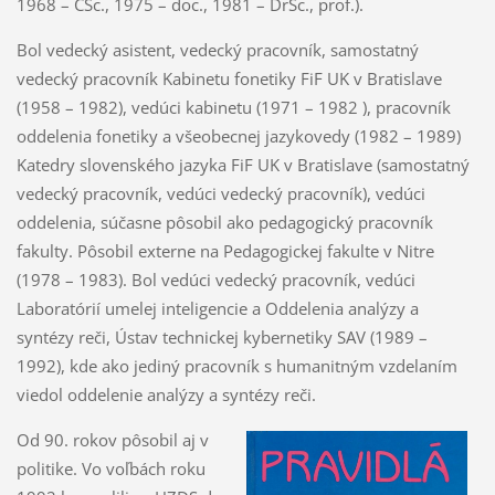
1968 – CSc., 1975 – doc., 1981 – DrSc., prof.).
Bol vedecký asistent, vedecký pracovník, samostatný
vedecký pracovník Kabinetu fonetiky FiF UK v Bratislave
(1958 – 1982), vedúci kabinetu (1971 – 1982 ), pracovník
oddelenia fonetiky a všeobecnej jazykovedy (1982 – 1989)
Katedry slovenského jazyka FiF UK v Bratislave (samostatný
vedecký pracovník, vedúci vedecký pracovník), vedúci
oddelenia, súčasne pôsobil ako pedagogický pracovník
fakulty. Pôsobil externe na Pedagogickej fakulte v Nitre
(1978 – 1983). Bol vedúci vedecký pracovník, vedúci
Laboratórií umelej inteligencie a Oddelenia analýzy a
syntézy reči, Ústav technickej kybernetiky SAV (1989 –
1992), kde ako jediný pracovník s humanitným vzdelaním
viedol oddelenie analýzy a syntézy reči.
Od 90. rokov pôsobil aj v
politike. Vo voľbách roku