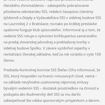
členského zhromaždenia – zabezpečilo pokračovanie
pôsobenia sekretariátu SSS, redakcií časopisov
Literárny
týždenník
a
Dotyky
a Vydavateľstva SSS v sídelnej budove SSS
na Laurinskej 2 v Bratislave; rovnako po krátkej prestávke
opätovne funguje klub spisovateľov. Informoval aj o tom, že
vedenie SSS rokuje o vytvorení kníhkupectva zameraného
na predaj slovenskej pôvodnej a prekladovej tvorby v
sídelnej budove Spolku. V závere vyzdvihol úspechy v
revitalizácii členskej základne, keď za rok vzrástla o vyše 100
členov.
Predseda Kontrolnej komisie SSS Štefan Cifra informoval, že
SSS, ktorý hospodári na hranici mínusových čísiel, nemá –
na základe nevýhodne uzatvorenej nájomnej zmluvy
bývalým vedením SSS – dostatok prostriedkov na činnosť a
podujatia ako Budmerický deň SSS sa mu darilo
zabezpečovať iba vďaka sponzorským príspevkom a darom.