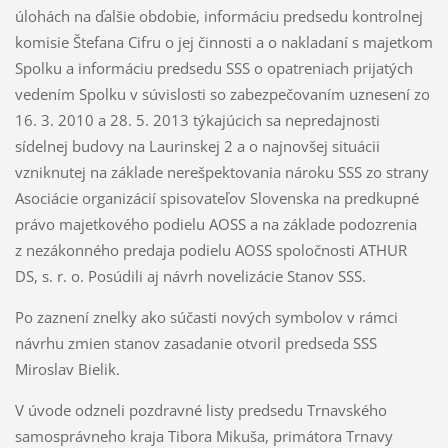
úlohách na ďalšie obdobie, informáciu predsedu kontrolnej
komisie Štefana Cifru o jej činnosti a o nakladaní s majetkom
Spolku a informáciu predsedu SSS o opatreniach prijatých
vedením Spolku v súvislosti so zabezpečovaním uznesení zo
16. 3. 2010 a 28. 5. 2013 týkajúcich sa nepredajnosti
sídelnej budovy na Laurinskej 2 a o najnovšej situácii
vzniknutej na základe nerešpektovania nároku SSS zo strany
Asociácie organizácií spisovateľov Slovenska na predkupné
právo majetkového podielu AOSS a na základe podozrenia
z nezákonného predaja podielu AOSS spoločnosti ATHUR
DS, s. r. o. Posúdili aj návrh novelizácie Stanov SSS.
Po zaznení znelky ako súčasti nových symbolov v rámci
návrhu zmien stanov zasadanie otvoril predseda SSS
Miroslav Bielik.
V úvode odzneli pozdravné listy predsedu Trnavského
samosprávneho kraja Tibora Mikuša, primátora Trnavy