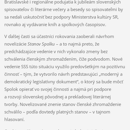
Bratislavské i regionálne podujatia k jubileám slovenských
spisovateľov či literárne večery a besedy so spisovateľmi by
sa nedali uskutočniť bez podpory Ministerstva kultúry SR,
rovnako aj vydávanie kníh a spolkových časopisov.
V ďalšej časti sa účastníci rokovania zaoberali návrhom
novelizácie
Stanov Spolku
– a to najmä preto, že
predchádzajúce vedenie v nich vykonalo zmeny bez
schválenia členským zhromaždením, čiže podvodom. Nové
vedenie SSS túto situáciu využilo predovšetkým na pozitívnu
činnosť – tým, že vytvorilo návrh predstavujúci „moderný a
demokratický legislatívny dokument“, o ktorý sa bude môcť
Spolok opierať vo svojej činnosti a najmä pri podpore
a rozvoji slovenskej pôvodnej a prekladovej literárnej
tvorby. Novelizované znenie stanov členské zhromaždenie
schválilo – podľa dovtedy platných stanov – v tajnom
hlasovaní.