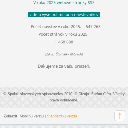
V roku 2025 webové stránky SSS
videlo vyše pol milióna návštevníkov
Počet návštev v roku 2025: 547 263
Počet stránok v roku 2025:
1 458 688
(Zdroj: Štatistiky Webnode)
Ďakujeme za vašu priazeň.
© Spolok slovenských spisovateľov 2010. © Dizajn: Štefan Cifra. Všetky
práva vyhradené.
Zobraziť:
Mobilnú verziu
|
Štandardnú verziu