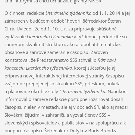
kníh, ktorými sa chcú uchádzať o granty MK SR.
O činnosti redakcie
Literárneho týždenníka
od 1. 1. 2014 a jej
zámeroch v budúcom období hovoril šéfredaktor Štefan
Cifra. Uviedol, že od 1. 10. t. r. sa pripravuje skúšobné
vydávanie
Literárneho týždenníka
v týždennej periodicite so
zámerom skvalitniť štruktúru, ako aj obohatiť tematické,
obsahové a žánrové zameranie časopisu. Zároveň
konštatoval, že Predstavenstvo SSS schválilo
Rámcovú
koncepciu Literárneho týždenníka
, ktorej súčasťou je aj
príprava novej interaktívnej internetovej stránky časopisu
vzájomne prepojenej so stránkou SSS, prieskum, anketa
a plánované okrúhle stoly
Literárneho týždenníka
. Napokon
informoval o zámere redakcie postupne rozširovať dosah
časopisu nielen v mestách, ale aj v obciach SR, ako aj medzi
Slovákmi žijúcimi v zahraničí, a vyzval členov SSS –
slovenských spisovateľov a publicistov – na spoluprácu a k
podporu časopisu. Šéfredaktor Dotykov Boris Brendza