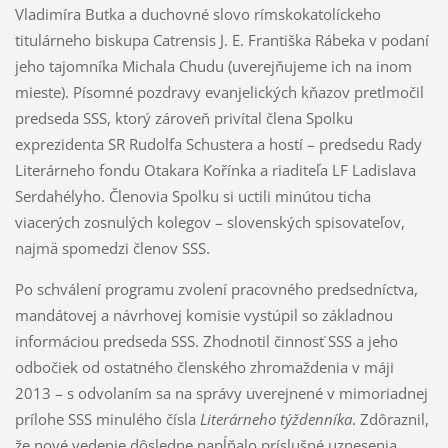
Vladimíra Butka a duchovné slovo rímskokatolíckeho
titulárneho biskupa Catrensis J. E. Františka Rábeka v podaní
jeho tajomníka Michala Chudu (uverejňujeme ich na inom
mieste). Písomné pozdravy evanjelických kňazov pretlmočil
predseda SSS, ktorý zároveň privítal člena Spolku
exprezidenta SR Rudolfa Schustera a hostí – predsedu Rady
Literárneho fondu Otakara Kořínka a riaditeľa LF Ladislava
Serdahélyho. Členovia Spolku si uctili minútou ticha
viacerých zosnulých kolegov – slovenských spisovateľov,
najmä spomedzi členov SSS.
Po schválení programu zvolení pracovného predsedníctva,
mandátovej a návrhovej komisie vystúpil so základnou
informáciou predseda SSS. Zhodnotil činnosť SSS a jeho
odbočiek od ostatného členského zhromaždenia v máji
2013 – s odvolaním sa na správy uverejnené v mimoriadnej
prílohe SSS minulého čísla
Literárneho týždenníka
. Zdôraznil,
že nové vedenie dôsledne napĺňalo príslušné uznesenia