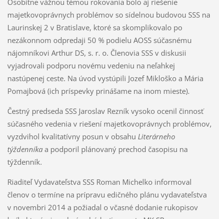
Osobitne vážnou témou rokovania bolo aj riešenie
majetkovoprávnych problémov so sídelnou budovou SSS na
Laurinskej 2 v Bratislave, ktoré sa skomplikovalo po
nezákonnom odpredaji 50 % podielu AOSS súčasnému
nájomníkovi Arthur DS, s. r. o. Členovia SSS v diskusii
vyjadrovali podporu novému vedeniu na neľahkej
nastúpenej ceste. Na úvod vystúpili Jozef Mikloško a Mária
Pomajbová (ich príspevky prinášame na inom mieste).
Čestný predseda SSS Jaroslav Rezník vysoko ocenil činnosť
súčasného vedenia v riešení majetkovoprávnych problémov,
vyzdvihol kvalitatívny posun v obsahu
Literárneho
týždenníka
a podporil plánovaný prechod časopisu na
týždenník.
Riaditeľ Vydavateľstva SSS Roman Michelko informoval
členov o termíne na prípravu edičného plánu vydavateľstva
v novembri 2014 a požiadal o včasné dodanie rukopisov