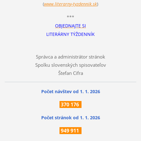
(
www.literarn
y-tyzdennik.sk
)
***
OBJEDNAJTE SI
LITERÁRNY TÝŽDENNÍK
Správca a administrátor stránok
Spolku slovenských spisovateľov
Štefan Cifra
Počet návštev od 1. 1. 2026
370
176
Počet stránok
od 1. 1. 2026
949 911