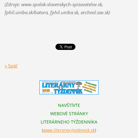
(Zdroje: www.spolok-slovenskych-spisovatelov.sk,
fphil.uniba.sk/batora, fphil.uniba.sk, archeol.sav.sk)
« Späť
NAVŠTÍVTE
WEBOVÉ STRÁNKY
LITERÁRNEHO TÝŽDENNÍKA
(
www.literarn
y-tyzdennik.sk
)