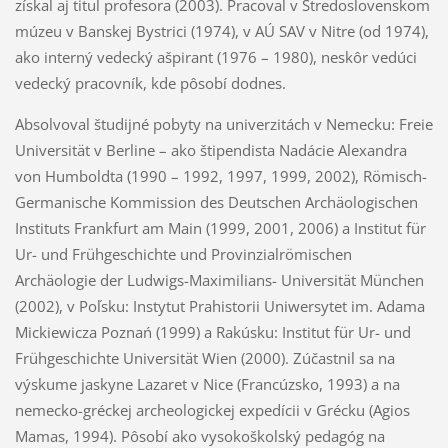
získal aj titul profesora (2003). Pracoval v Stredoslovenskom
múzeu v Banskej Bystrici (1974), v AÚ SAV v Nitre (od 1974),
ako interný vedecký ašpirant (1976 – 1980), neskôr vedúci
vedecký pracovník, kde pôsobí dodnes.
Absolvoval študijné pobyty na univerzitách v Nemecku: Freie
Universität v Berline – ako štipendista Nadácie Alexandra
von Humboldta (1990 – 1992, 1997, 1999, 2002), Römisch-
Germanische Kommission des Deutschen Archäologischen
Instituts Frankfurt am Main (1999, 2001, 2006) a Institut für
Ur- und Frühgeschichte und Provinzialrömischen
Archäologie der Ludwigs-Maximilians- Universität München
(2002), v Poľsku: Instytut Prahistorii Uniwersytet im. Adama
Mickiewicza Poznań (1999) a Rakúsku: Institut für Ur- und
Frühgeschichte Universität Wien (2000). Zúčastnil sa na
výskume jaskyne Lazaret v Nice (Francúzsko, 1993) a na
nemecko-gréckej archeologickej expedícii v Grécku (Agios
Mamas, 1994). Pôsobí ako vysokoškolský pedagóg na