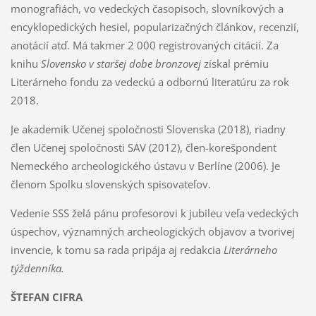
monografiách, vo vedeckých časopisoch, slovníkových a
encyklopedických hesiel, popularizačných článkov, recenzií,
anotácií atď. Má takmer 2 000 registrovaných citácií. Za
knihu
Slovensko v staršej dobe bronzovej
získal prémiu
Literárneho fondu za vedeckú a odbornú literatúru za rok
2018.
Je akademik Učenej spoločnosti Slovenska (2018), riadny
člen Učenej spoločnosti SAV (2012), člen-korešpondent
Nemeckého archeologického ústavu v Berlíne (2006). Je
členom Spolku slovenských spisovateľov.
Vedenie SSS želá pánu profesorovi k jubileu veľa vedeckých
úspechov, významných archeologických objavov a tvorivej
invencie, k tomu sa rada pripája aj redakcia
Literárneho
týždenníka.
ŠTEFAN CIFRA