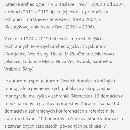
Katedre archeológie FF v Bratislave (1997 – 2002 a od 2007,
v rokoch 2011 – 2019 aj ako jej vedúci), prednášal v
zahraničí – na Univerzite Viedeň (1999 a 2004) a
Masarykovej univerzite v Brne (2001 – 2006).
V rokoch 1974 – 2019 bol vedúcim rozsiahlejších
záchranných terénnych archeologických výskumov
(Komjatice, Nevidzany, Hoste, Mužla-Čenkov, Mochovce,
Jelšovce, Ludanice-Mýtna Nová Ves, Rybník, Santovka,
Vráble či Šahy).
Je autorom a spoluautorom šiestich domácich knižných
monografií a pedagogických publikácií a skrípt, jedna
monografia mu vyšla v zahraničí (Nemecko), 16 domácich a
medzinárodných grantov a projektov. Zúčastnil sa na 100
domácich a zahraničných konferenciách s referátom. Je
autorom takmer 400 odborných článkov, štúdií v domácich
a zahraničných časopisoch, pôvodných publikácií v