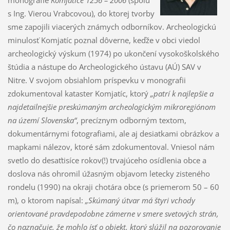
monografie
Komjatice 1256 – 2006
(spolu
s Ing. Vierou Vrabcovou), do ktorej tvorby
sme zapojili viacerých známych odborníkov. Archeologickú
minulosť Komjatíc poznal dôverne, keďže v obci viedol
archeologický výskum (1974) po ukončení vysokoškolského
štúdia a nástupe do Archeologického ústavu (AÚ) SAV v
Nitre. V svojom obsiahlom príspevku v monografii
zdokumentoval kataster Komjatíc, ktorý
„patrí k najlepšie a
najdetailnejšie preskúmaným archeologickým mikroregiónom
na území Slovenska“
, precíznym odborným textom,
dokumentárnymi fotografiami, ale aj desiatkami obrázkov a
mapkami nálezov, ktoré sám zdokumentoval. Vniesol nám
svetlo do desaťtisíce rokov(!) trvajúceho osídlenia obce a
doslova nás ohromil úžasným objavom letecky zisteného
rondelu (1990) na okraji chotára obce (s priemerom 50 – 60
m), o ktorom napísal:
„Skúmaný útvar má štyri vchody
orientované pravdepodobne zámerne v smere svetových strán,
čo naznačuje, že mohlo ísť o objekt, ktorý slúžil na pozorovanie