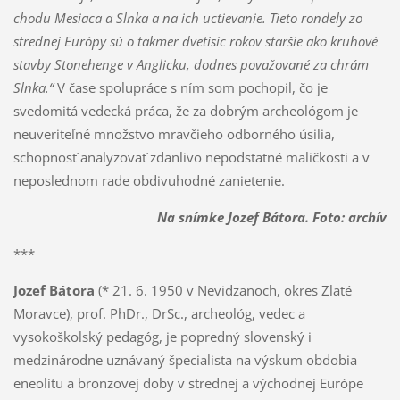
chodu Mesiaca a Slnka a na ich uctievanie. Tieto rondely zo
strednej Európy sú o takmer dvetisíc rokov staršie ako kruhové
stavby Stonehenge v Anglicku, dodnes považované za chrám
Slnka.“
V čase spolupráce s ním som pochopil, čo je
svedomitá vedecká práca, že za dobrým archeológom je
neuveriteľné množstvo mravčieho odborného úsilia,
schopnosť analyzovať zdanlivo nepodstatné maličkosti a v
neposlednom rade obdivuhodné zanietenie.
Na snímke Jozef Bátora. Foto: archív
***
Jozef Bátora
(* 21. 6. 1950 v Nevidzanoch, okres Zlaté
Moravce), prof. PhDr., DrSc., archeológ, vedec a
vysokoškolský pedagóg, je popredný slovenský i
medzinárodne uznávaný špecialista na výskum obdobia
eneolitu a bronzovej doby v strednej a východnej Európe