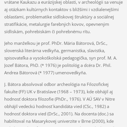
vrátane Kaukazu a eurázijskej oblasti, v archeológii sa venuje
aj otázkam kultúrnych kontaktov s bližšími i vzdialenejšími
oblasťami, problematike sídliskovej štruktúry a sociálnej
stratifikácie, metalurgie farebných kovov, opevneným
sídliskám, pohrebiskám či pohrebnému rítu.
Jeho manželkou je prof. PhDr. Mária Bátorová, DrSc.,
slovenská literárna vedkyňa, germanistka, slavistka,
spisovateľka a vysokoškolská pedagogička, syn prof. M. A.
Jozef Bátora, PhD. (* 1976) je politológ a dcéra Dr. Phil.
Andrea Bátorová (* 1977) umenovedkyňa.
J. Bátora absolvoval odbor archeológia na Filozofickej
fakulte (FF) UK v Bratislave (1968 – 1973), kde obhájil aj
hodnosť doktora filozofie (PhDr., 1976). V AÚ SAV v Nitre
obhájil vedeckú hodnosť kandidáta vied (CSc., 1982) a
hodnosť doktora vied (DrSc., 2001). Na docenta (doc.) sa
habilitoval na Masarykovej univerzite v Brne (2000), kde