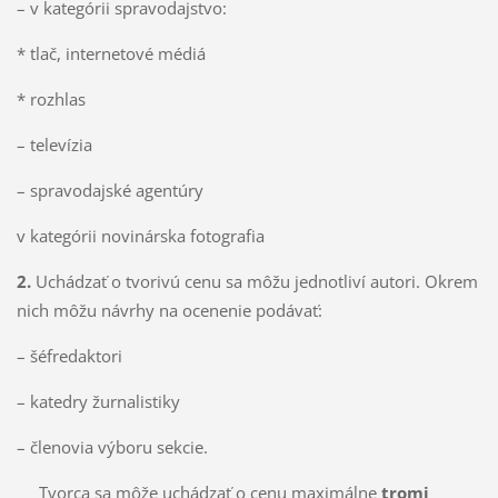
– v kategórii spravodajstvo:
* tlač, internetové médiá
* rozhlas
– televízia
– spravodajské agentúry
v kategórii novinárska fotografia
2.
Uchádzať o tvorivú cenu sa môžu jednotliví autori. Okrem
nich môžu návrhy na ocenenie podávať:
– šéfredaktori
– katedry žurnalistiky
– členovia výboru sekcie.
Tvorca sa môže uchádzať o cenu maximálne
tromi