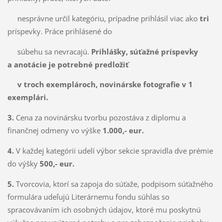
nesprávne určil kategóriu, prípadne prihlásil viac ako
tri
príspevky. Práce prihlásené do
súbehu sa nevracajú.
Prihlášky, súťažné
príspevky
a anotácie je potrebné predložiť
v troch exemplároch, novinárske fotografie v 1
exemplári.
3.
Cena za novinársku tvorbu pozostáva z diplomu a
finančnej odmeny vo výške
1.000,- eur.
4.
V každej kategórii udelí výbor sekcie spravidla dve prémie
do výšky
500,- eur.
5.
Tvorcovia, ktorí sa zapoja do súťaže, podpisom súťažného
formulára udeľujú Literárnemu fondu súhlas so
spracovávaním ich osobných údajov, ktoré mu poskytnú