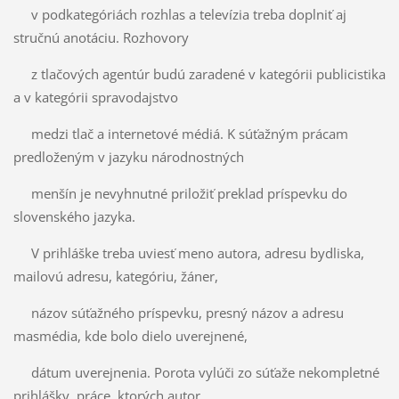
v podkategóriách rozhlas a televízia treba doplniť aj
stručnú anotáciu. Rozhovory
z tlačových agentúr budú zaradené v kategórii publicistika
a v kategórii spravodajstvo
medzi tlač a internetové médiá. K súťažným prácam
predloženým v jazyku národnostných
menšín je nevyhnutné priložiť preklad príspevku do
slovenského jazyka.
V prihláške treba uviesť meno autora, adresu bydliska,
mailovú adresu, kategóriu, žáner,
názov súťažného príspevku, presný názov a adresu
masmédia, kde bolo dielo uverejnené,
dátum uverejnenia. Porota vylúči zo súťaže nekompletné
prihlášky, práce, ktorých autor