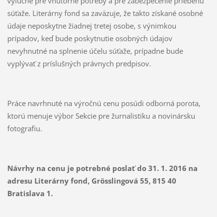
výlučne pre vnútorné potreby a pre zabezpečenie priebehu
súťaže. Literárny fond sa zaväzuje, že takto získané osobné
údaje neposkytne žiadnej tretej osobe, s výnimkou
prípadov, keď bude poskytnutie osobných údajov
nevyhnutné na splnenie účelu súťaže, prípadne bude
vyplývať z príslušných právnych predpisov.
Práce navrhnuté na výročnú cenu posúdi odborná porota,
ktorú menuje výbor Sekcie pre žurnalistiku a novinársku
fotografiu.
Návrhy na cenu je potrebné poslať do 31. 1. 2016 na
adresu Literárny fond, Grösslingová 55, 815 40
Bratislava 1.