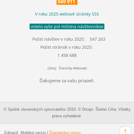
949 911
V roku 2025 webové stránky SSS
videlo vyše pol milióna návštevníkov
Počet návštev v roku 2025: 547 263
Počet stránok v roku 2025:
1 458 688
(Zdroj: Štatistiky Webnode)
Ďakujeme za vašu priazeň.
© Spolok slovenských spisovateľov 2010. © Dizajn: Štefan Cifra. Všetky
práva vyhradené.
Zobraziť:
Mobilnú verziu
|
Štandardnú verziu