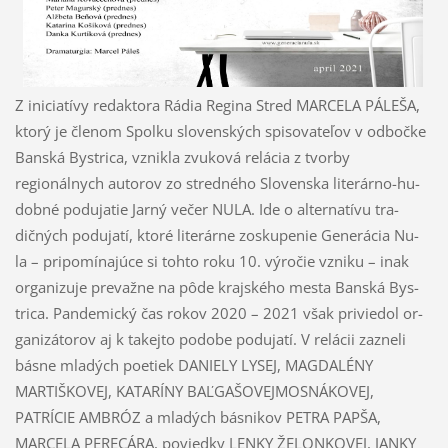
Z iniciatívy redaktora Rádia Regina Stred MARCELA PÁLEŠA,
ktorý je členom Spolku slovenských spisovateľov v odbočke
Banská Bystrica, vznikla zvuková relácia z tvorby
regionálnych autorov zo stredného Slovenska literárno-hu­
dobné podujatie Jarný večer NULA. Ide o alternatívu tra­
dičných podujatí, ktoré literárne zoskupenie Generácia Nu­
la – pripomínajúce si tohto roku 10. výročie vzniku – inak
organizuje prevažne na pôde krajského mesta Banská Bys­
trica. Pandemický čas rokov 2020 – 2021 však priviedol or­
ganizátorov aj k takejto podobe podujatí. V relácii zazneli
básne mladých poetiek DANIELY LYSEJ, MAGDALÉNY
MARTIŠKOVEJ, KATARÍNY BAĽGAŠOVEJMOSNÁ­KOVEJ,
PATRÍCIE AMBRÓZ a mladých básnikov PETRA PAPŠA,
MARCELA PERECÁRA, poviedky LENKY ŽE­LONKOVEJ, JANKY