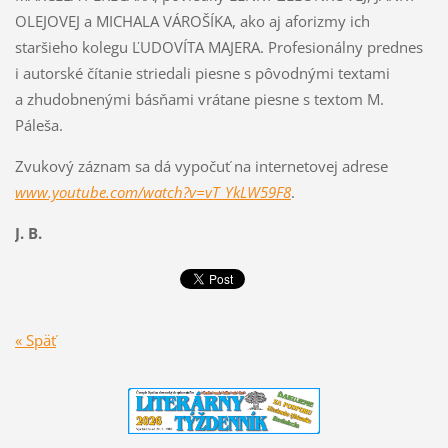
OLEJOVEJ a MICHALA VÁROŠÍ­KA, ako aj aforizmy ich
staršieho kolegu ĽUDOVÍTA MA­JERA. Profesionálny prednes
i autorské čítanie striedali pies­ne s pôvodnými textami
a zhudobnenými básňami vrátane piesne s textom M.
Páleša.
Zvukový záznam sa dá vypočuť na internetovej adrese
www.youtube.com/watch?v=vT_YkLW59F8
.
J. B.
« Späť