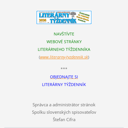
NAVŠTÍVTE
WEBOVÉ STRÁNKY
LITERÁRNEHO TÝŽDENNÍKA
(
www.literarn
y-tyzdennik.sk
)
***
OBJEDNAJTE SI
LITERÁRNY TÝŽDENNÍK
Správca a administrátor stránok
Spolku slovenských spisovateľov
Štefan Cifra