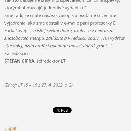
Takisto ďakujeme stálym prispievateľom za ich príspevky,
ktorými obohacujú jednotlivé vydania
LT
.
Sme radi, že čítate náš/váš časopis a osobitne si ceníme
vyjadrenia, ako sme dostali v e-maile pani profesorky E.
Farkašovej: ...
„číslo je veľmi dobré, akoby sa v nepriazni
znásobovala energia, zaslúžite si v redakcii obdiv... len vydržať
ešte ďalej, azda budúci rok budú musieť dať už grant...“
Za redakciu
ŠTEFAN CIFRA
, šéfredaktor LT
(Zdroj: LT 15 – 16 z 27. 4. 2022, s. 2)
« Späť