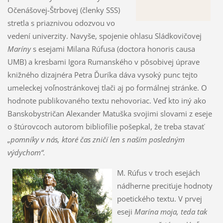
Očenášovej-Štrbovej (členky SSS)
stretla s priaznivou odozvou vo
vedení univerzity. Navyše, spojenie ohlasu Sládkovičovej
Maríny
s esejami Milana Rúfusa (doctora honoris causa
UMB) a kresbami Igora Rumanského v pôsobivej úprave
knižného dizajnéra Petra Ďuríka dáva vysoký punc tejto
umeleckej voľnostránkovej tlači aj po formálnej stránke. O
hodnote publikovaného textu nehovoriac. Veď kto iný ako
Banskobystričan Alexander Matuška svojimi slovami z eseje
o štúrovcoch autorom bibliofílie pošepkal, že treba stavať
„pomníky v nás, ktoré čas zničí len s naším posledným
výdychom“.
M. Rúfus v troch esejách
nádherne preciťuje hodnoty
poetického textu. V prvej
eseji
Marína moja, teda tak