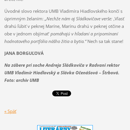
Úvodné slovo rektora UMB Vladimíra Hiadlovského končí s
úprimným želaním:
„Nechže nám aj Sládkovičove verše:
,Vlasť
drahú ľúbiť v peknej Maríne, Marínu drahú v peknej otčine a
obe v jednom objímať‘
pomáhajú v hľadaní a pripomínaní
hodnotového portfólia nášho žitia a bytia.“
Nech sa tak stane!
JANA BORGUĽOVÁ
Na zábere pri soche Andreja Sládkoviča v Radvani rektor
UMB Vladimír Hiadlovský a Slávka Očenášová – Štrbová.
Foto: archív UMB
« Späť