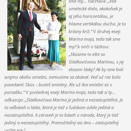
sme my...
načrtáva:
„Veď
umelecké dielo, akokoľvek je
aj jeho horizontálou, je
hlavne vertikálou ducha. Je to
krásny kríž.“
V druhej eseji
Marína moja, teda tak sme
my?
k ončí o tázkou:
„Skúsime to ešte so
Sládkovičovou Marínou, s jej
etosom lásky? Ak by sme boli
svojmu okoliu smiešni, nemusíme sa obávať. Veď už raz bolo
povedané: Skús – budeš smiešny. Ale už iba smiešni sú v
poriadku.“
V poslednej eseji
Marína moja, teda tak si ty...
odkazuje:
„Sládkovičova Marína je jediná a nezastupiteľná. Je
to veľbáseň o láske, ktorá je tiež v ľudskom údele jediná a
nezastupiteľná. A zároveň je to báseň o národe, ktorý je tiež
jediný a nezastupiteľný. Premožiteľný asi áno – zastupiteľný
určite nie.“