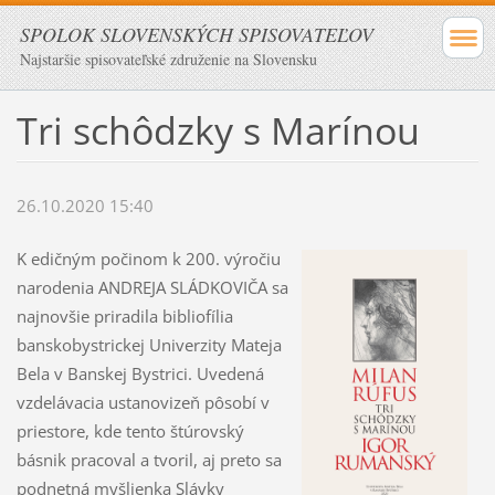
SPOLOK SLOVENSKÝCH SPISOVATEĽOV
Najstaršie spisovateľské združenie na Slovensku
Tri schôdzky s Marínou
26.10.2020 15:40
K edičným počinom k 200. výročiu
narodenia ANDREJA SLÁDKOVIČA sa
najnovšie priradila bibliofília
banskobystrickej Univerzity Mateja
Bela v Banskej Bystrici. Uvedená
vzdelávacia ustanovizeň pôsobí v
priestore, kde tento štúrovský
básnik pracoval a tvoril, aj preto sa
podnetná myšlienka Slávky