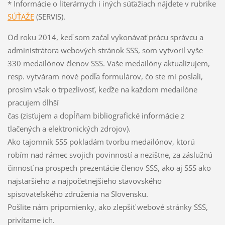
* Informácie o literárnych i iných súťažiach nájdete v rubrike
SÚŤAŽE
(SERVIS).
Od roku 2014, keď som začal vykonávať prácu správcu a
administrátora webových stránok SSS, som vytvoril vyše
330 medailónov členov SSS. Vaše medailóny aktualizujem,
resp. vytváram nové podľa formulárov, čo ste mi poslali,
prosím však o trpezlivosť, keďže na každom medailóne
pracujem dlhší
čas (zisťujem a dopĺňam bibliografické informácie z
tlačených a elektronických zdrojov).
Ako tajomník SSS pokladám tvorbu medailónov, ktorú
robím nad rámec svojich povinností a nezištne, za záslužnú
činnosť na prospech prezentácie členov SSS, ako aj SSS ako
najstaršieho a najpočetnejšieho stavovského
spisovateľského združenia na Slovensku.
Pošlite nám pripomienky, ako zlepšiť webové stránky SSS,
privítame ich.