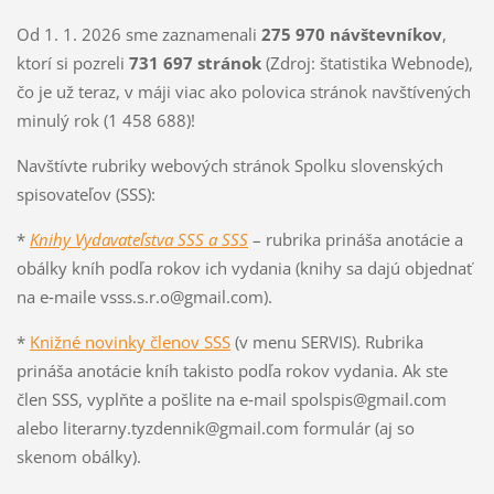
Od 1. 1. 2026 sme zaznamenali
275 970 návštevníkov
,
ktorí si pozreli
731 697 stránok
(Zdroj: štatistika Webnode),
čo je už teraz, v máji viac ako polovica stránok navštívených
minulý rok (1 458 688)!
Navštívte rubriky webových stránok Spolku slovenských
spisovateľov (SSS):
*
Knihy Vydavateľstva SSS a SSS
– rubrika prináša anotácie a
obálky kníh podľa rokov ich vydania (knihy sa dajú objednať
na e‑maile vsss.s.r.o@gmail.com).
*
Knižné novinky členov SSS
(v menu SERVIS). Rubrika
prináša anotácie kníh takisto podľa rokov vydania. Ak ste
člen SSS, vyplňte a pošlite na e‑mail spolspis@gmail.com
alebo literarny.tyzdennik@gmail.com formulár (aj so
skenom obálky).