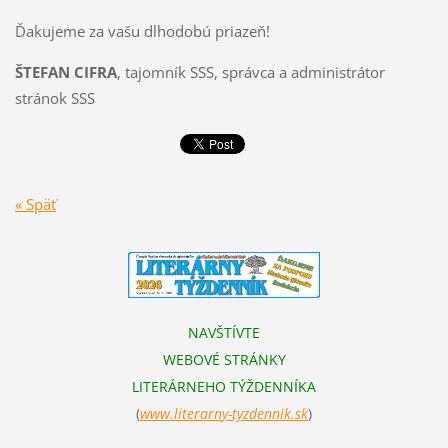
Ďakujeme za vašu dlhodobú priazeň!
ŠTEFAN CIFRA
, tajomník SSS, správca a administrátor
stránok SSS
« Späť
NAVŠTÍVTE
WEBOVÉ STRÁNKY
LITERÁRNEHO TÝŽDENNÍKA
(
www.literarn
y-tyzdennik.sk
)