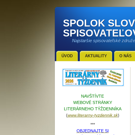
SPOLOK SLO
SPISOVATEĽO
Najstaršie spisovateľské združ
ÚVOD
AKTUALITY
O NÁS
NAVŠTÍVTE
WEBOVÉ STRÁNKY
LITERÁRNEHO TÝŽDENNÍKA
(
www.literarn
y-tyzdennik.sk
)
***
OBJEDNAJTE SI