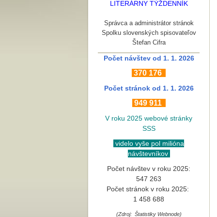
LITERÁRNY TÝŽDENNÍK
Správca a administrátor stránok
Spolku slovenských spisovateľov
Štefan Cifra
Počet návštev od 1. 1. 2026
370
176
Počet stránok
od 1. 1. 2026
949 911
V roku 2025 webové stránky
SSS
videlo vyše pol milióna
návštevníkov
Počet návštev v roku 2025:
547 263
Počet stránok v roku 2025:
1 458 688
(Zdroj: Štatistiky Webnode)