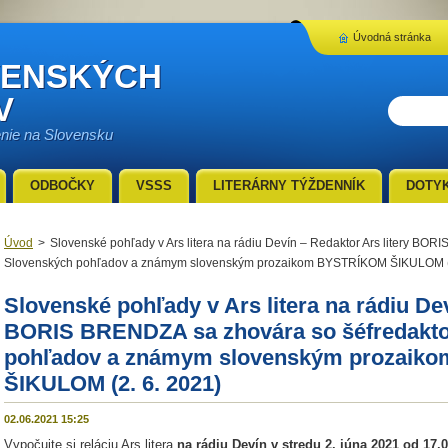
Úvodná stránka
VENSKÝCH
V
enie na Slovensku
ODBOČKY
VSSS
LITERÁRNY TÝŽDENNÍK
DOTY
Úvod
>
Slovenské pohľady v Ars litera na rádiu Devín – Redaktor Ars litery BO
Slovenských pohľadov a známym slovenským prozaikom BYSTRÍKOM ŠIKULOM (2
Slovenské pohľady v Ars litera na rádiu Dev
BORIS BRENDZA sa zhovára so šéfredakt
pohľadov a známym slovenským prozaik
ŠIKULOM (2. 6. 2021)
02.06.2021 15:25
Vypočujte si reláciu Ars litera
na rádiu Devín
v stredu 2. júna 2021 od 17.