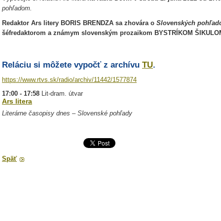
pohľadom.
Redaktor Ars litery BORIS BRENDZA sa zhovára o
Slovenských pohľadoc
šéfredaktorom a známym slovenským prozaikom BYSTRÍKOM ŠIKULO
Reláciu si môžete vypočť z archívu
TU
.
https://www.rtvs.sk/radio/archiv/11442/1577874
17:00 - 17:58
Lit-dram. útvar
Ars litera
Literárne časopisy dnes – Slovenské pohľady
Späť