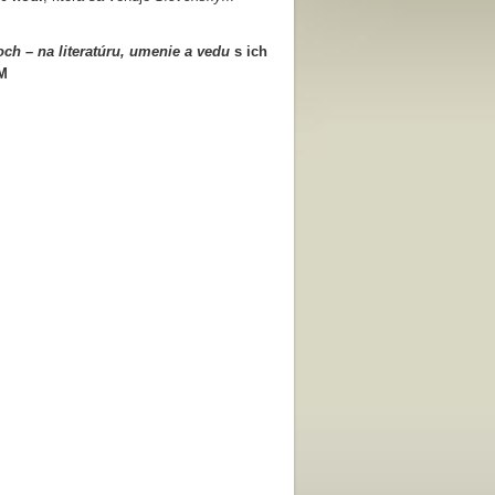
h – na literatúru, umenie a vedu
s ich
M