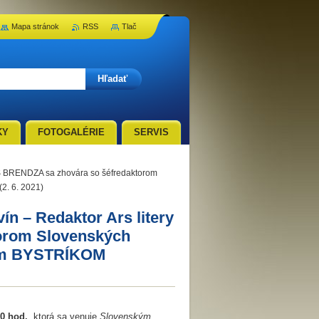
Mapa stránok
RSS
Tlač
KY
FOTOGALÉRIE
SERVIS
RIS BRENDZA sa zhovára so šéfredaktorom
. 6. 2021)
ín – Redaktor Ars litery
orom Slovenských
om BYSTRÍKOM
00 hod.
, ktorá sa venuje
Slovenským