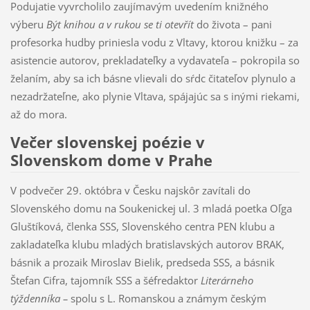
Podujatie vyvrcholilo zaujímavým uvedením knižného
výberu
Být knihou a v rukou se ti otevřít
do života – pani
profesorka hudby priniesla vodu z Vltavy, ktorou knižku – za
asistencie autorov, prekladateľky a vydavateľa – pokropila so
želaním, aby sa ich básne vlievali do sŕdc čitateľov plynulo a
nezadržateľne, ako plynie Vltava, spájajúc sa s inými riekami,
až do mora.
Večer slovenskej poézie v
Slovenskom dome v Prahe
V podvečer 29. októbra v Česku najskôr zavítali do
Slovenského domu na Soukenickej ul. 3 mladá poetka Oľga
Gluštíková, členka SSS, Slovenského centra PEN klubu a
zakladateľka klubu mladých bratislavských autorov BRAK,
básnik a prozaik Miroslav Bielik, predseda SSS, a básnik
Štefan Cifra, tajomník SSS a šéfredaktor
Literárneho
týždenníka –
spolu s L. Romanskou a známym českým