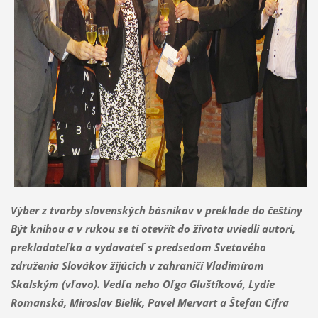
Výber z tvorby slovenských básnikov v preklade do češtiny
Být knihou a v rukou se ti otevřít do života uviedli autori,
prekladateľka a vydavateľ s predsedom Svetového
združenia Slovákov žijúcich v zahraničí Vladimírom
Skalským (vľavo). Vedľa neho Oľga Gluštíková, Lydie
Romanská, Miroslav Bielik, Pavel Mervart a Štefan Cifra