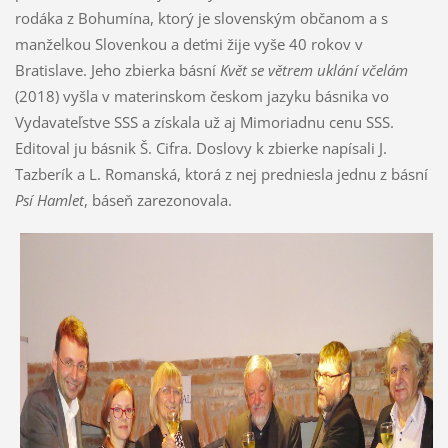
rodáka z Bohumína, ktorý je slovenským občanom a s
manželkou Slovenkou a deťmi žije vyše 40 rokov v
Bratislave. Jeho zbierka básní
Květ se větrem uklání včelám
(2018) vyšla v materinskom českom jazyku básnika vo
Vydavateľstve SSS a získala už aj Mimoriadnu cenu SSS.
Editoval ju básnik Š. Cifra. Doslovy k zbierke napísali J.
Tazberík a L. Romanská, ktorá z nej predniesla jednu z básní
Psí Hamlet
, báseň zarezonovala.