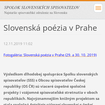
SPOLOK SLOVENSKÝCH SPISOVATEĽOV
Najstaršie spisovateľské združenie na Slovensku
Slovenská poézia v Prahe
12.11.2019 11:02
Fotogaléria: Slovenská poézia v Prahe (29. a 30. 10. 2019)
Výsledkom dlhodobej spolupráce Spolku slovenských
spisovateľov (SSS) s Obcou spisovateľov Českej
republiky (OS ČR) sú viaceré úspešné spoločné
projekty i vzájomné spisovateľské stretnutia v oboch
republikách. Najvýznamnejším knižným projektom sa
stala spoločná
Antológia súčasnej slovenskej a českej