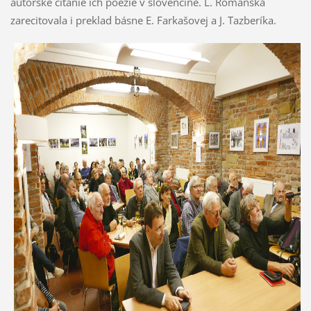
autorské čítanie ich poézie v slovenčine. L. Romanská
zarecitovala i preklad básne E. Farkašovej a J. Tazberíka.