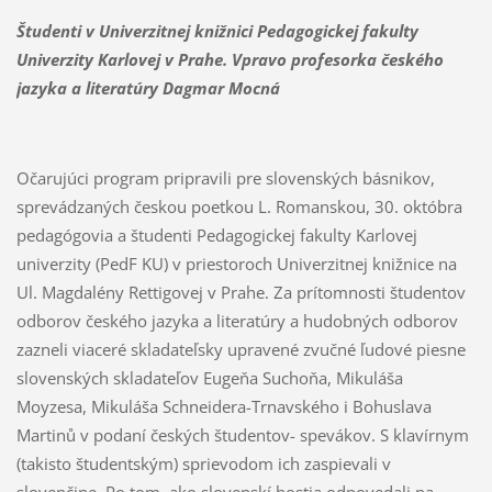
Študenti v Univerzitnej knižnici Pedagogickej fakulty
Univerzity Karlovej v Prahe. Vpravo profesorka českého
jazyka a literatúry Dagmar Mocná
Očarujúci program pripravili pre slovenských básnikov,
sprevádzaných českou poetkou L. Romanskou, 30. októbra
pedagógovia a študenti Pedagogickej fakulty Karlovej
univerzity (PedF KU) v priestoroch Univerzitnej knižnice na
Ul. Magdalény Rettigovej v Prahe. Za prítomnosti študentov
odborov českého jazyka a literatúry a hudobných odborov
zazneli viaceré skladateľsky upravené zvučné ľudové piesne
slovenských skladateľov Eugeňa Suchoňa, Mikuláša
Moyzesa, Mikuláša Schneidera-Trnavského i Bohuslava
Martinů v podaní českých študentov- spevákov. S klavírnym
(takisto študentským) sprievodom ich zaspievali v
slovenčine. Po tom, ako slovenskí hostia odpovedali na