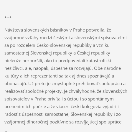
***
Návšteva slovenských básnikov v Prahe potvrdila, že
vzájomné vzťahy medzi českými a slovenskými spisovateľmi
sa po rozdelení Česko-slovenskej republiky a vzniku
samostatnej Slovenskej republiky a Českej republiky
nielenže nezhoršili, ako to predpovedali katastrofickí
nežičlivci, ale, naopak, úspešne sa rozvíjajú. Obe národné
kultúry a ich reprezentanti sa tak aj dnes spoznávajú a
obohacujú. Už preto je zmysluplné prehlbovať spoluprácu a
realizovať spoločné projekty. Je chvályhodné, že slovenských
spisovateľov v Prahe privítali s úctou i so spontánnym
ocenením ich poézie a že viacerí českí kolegovia vyjadrili
radosť z úspešnosti samostatnej Slovenskej republiky i zo
vzájomnej dlhoročnej pozitívne sa rozvíjajúcej spolupráce.