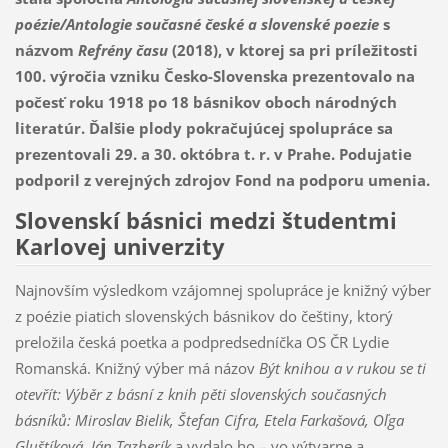
poézie/Antologie současné české a slovenské poezie
s
názvom
Refrény času
(2018), v ktorej sa pri príležitosti
100. výročia vzniku Česko-Slovenska prezentovalo na
počesť roku 1918 po 18 básnikov oboch národných
literatúr. Ďalšie plody pokračujúcej spolupráce sa
prezentovali 29. a 30. októbra t. r. v Prahe. Podujatie
podporil z verejných zdrojov Fond na podporu umenia.
Slovenskí básnici medzi študentmi
Karlovej univerzity
Najnovším výsledkom vzájomnej spolupráce je knižný výber
z poézie piatich slovenských básnikov do češtiny, ktorý
preložila česká poetka a podpredsedníčka OS ČR Lydie
Romanská. Knižný výber má názov
Být knihou a v rukou se ti
otevřít: Výběr z básní z knih pěti slovenských současných
básníků: Miroslav Bielik, Štefan Cifra, Etela Farkašová, Oľga
Gluštíková, Ján Tazberík
a vydalo ho – vo výtvarne a