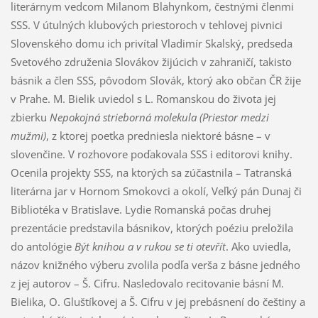
literárnym vedcom Milanom Blahynkom, čestnými členmi
SSS. V útulných klubových priestoroch v tehlovej pivnici
Slovenského domu ich privítal Vladimír Skalský, predseda
Svetového združenia Slovákov žijúcich v zahraničí, takisto
básnik a člen SSS, pôvodom Slovák, ktorý ako občan ČR žije
v Prahe. M. Bielik uviedol s L. Romanskou do života jej
zbierku
Nepokojná strieborná molekula (Priestor medzi
mužmi)
, z ktorej poetka predniesla niektoré básne – v
slovenčine. V rozhovore poďakovala SSS i editorovi knihy.
Ocenila projekty SSS, na ktorých sa zúčastnila – Tatranská
literárna jar v Hornom Smokovci a okolí, Veľký pán Dunaj či
Bibliotéka v Bratislave. Lydie Romanská počas druhej
prezentácie predstavila básnikov, ktorých poéziu preložila
do antológie
Být knihou a v rukou se ti otevřít
. Ako uviedla,
názov knižného výberu zvolila podľa verša z básne jedného
z jej autorov – Š. Cifru. Nasledovalo recitovanie básní M.
Bielika, O. Gluštíkovej a Š. Cifru v jej prebásnení do češtiny a