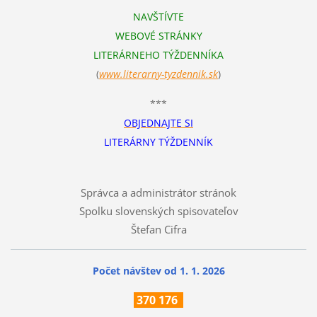
NAVŠTÍVTE
WEBOVÉ STRÁNKY
LITERÁRNEHO TÝŽDENNÍKA
(
www.literarn
y-tyzdennik.sk
)
***
OBJEDNAJTE SI
LITERÁRNY TÝŽDENNÍK
Správca a administrátor stránok
Spolku slovenských spisovateľov
Štefan Cifra
Počet návštev od 1. 1. 2026
370
176