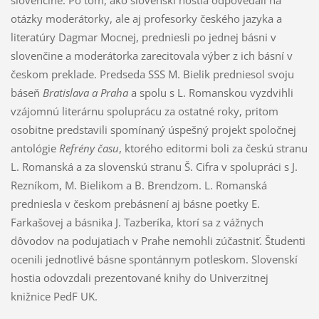
otázky moderátorky, ale aj profesorky českého jazyka a
literatúry Dagmar Mocnej, predniesli po jednej básni v
slovenčine a moderátorka zarecitovala výber z ich básní v
českom preklade. Predseda SSS M. Bielik predniesol svoju
báseň
Bratislava a Praha
a spolu s L. Romanskou vyzdvihli
vzájomnú literárnu spoluprácu za ostatné roky, pritom
osobitne predstavili spomínaný úspešný projekt spoločnej
antológie
Refrény času
, ktorého editormi boli za českú stranu
L. Romanská a za slovenskú stranu Š. Cifra v spolupráci s J.
Rezníkom, M. Bielikom a B. Brendzom. L. Romanská
predniesla v českom prebásnení aj básne poetky E.
Farkašovej a básnika J. Tazberíka, ktorí sa z vážnych
dôvodov na podujatiach v Prahe nemohli zúčastniť. Študenti
ocenili jednotlivé básne spontánnym potleskom. Slovenskí
hostia odovzdali prezentované knihy do Univerzitnej
knižnice PedF UK.