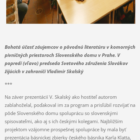
Bohatá účasť záujemcov o pôvodnú literatúru v komorných
pivničných priestoroch Slovenského domu v Prahe. V
popredí (vľavo) predseda Svetového združenia Slovákov
žijúcich v zahraničí Vladimír Skalský
***
Na záver prezentácií V. Skalský ako hostiteľ autorom
zablahoželal, poďakoval im za program a prisľúbil rozvíjať na
pôde Slovenského domu spoluprácu so slovenskými
spisovateľmi, ako aj s ich českými kolegami. Najbližším
projektom vzájomne prospešnej spolupráce by mala byť
prezentácia básnickej zbierky českého básnika Karla Klatta,