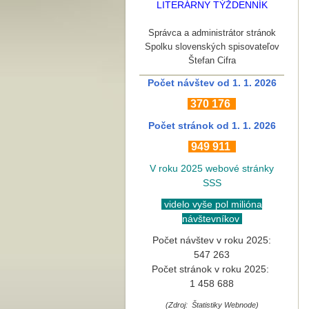
LITERÁRNY TÝŽDENNÍK
Správca a administrátor stránok
Spolku slovenských spisovateľov
Štefan Cifra
Počet návštev od 1. 1. 2026
370
176
Počet stránok
od 1. 1. 2026
949 911
V roku 2025 webové stránky
SSS
videlo vyše pol milióna
návštevníkov
Počet návštev v roku 2025:
547 263
Počet stránok v roku 2025:
1 458 688
(Zdroj: Štatistiky Webnode)