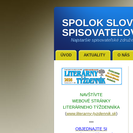
SPOLOK SLO
SPISOVATEĽO
Najstaršie spisovateľské združ
ÚVOD
AKTUALITY
O NÁS
NAVŠTÍVTE
WEBOVÉ STRÁNKY
LITERÁRNEHO TÝŽDENNÍKA
(
www.literarn
y-tyzdennik.sk
)
***
OBJEDNAJTE SI