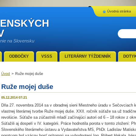
Úvodná stránka
VENSKÝCH
V
enie na Slovensku
ODBOČKY
VSSS
LITERÁRNY TÝŽDENNÍK
DOTY
Úvod
>
Ruže mojej duše
Ruže mojej duše
05.12.2014 07:21
Dňa 27. novembra 2014 sa v obradnej sieni Miestneho úradu v Sečovciach 
vlastnej literárnej tvorbe Ruže mojej duše. XXII. ročník súťaže sa už tradič
revolúcie. Súťaže sa zúčastnili mladí začínajúci autori od 6 – 18 rokov z 
Súťažili aj dospelí v IV. kategórii. Práce hodnotila porota v tomto zložení: 
Slovenského literárneho ústavu a Vydavateľstva MS, PhDr. Ladislav Matis
porotcom bol vzácny hosť prítomný na vyhodnotení Ing. Róbert Hakala, bás