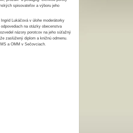
enských spisovateľov a výboru jeho
 Ingrid Lukáčová v úlohe moderátorky
 Po odpovediach na otázky obecenstva
dozvedel názory porotcov na jeho súťažný
ťaže zaslúžený diplom a knižnú odmenu.
MO MS a OMM v Sečovciach.