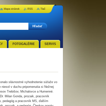
Mapa stránok
RSS
Tlač
KY
FOTOGALÉRIE
SERVIS
konalo slávnostné vyhodnotenie súťaže vo
ne niesol v duchu pripomenutia si Nežnej
okresov Trebišov, Michalovce a Humenné.
PhDr. Milan Gonda, prozaik, pracovník
ko, pedagóg a pracovník MS, ďalším
nik, prozaik a pedagóg. Členkou poroty