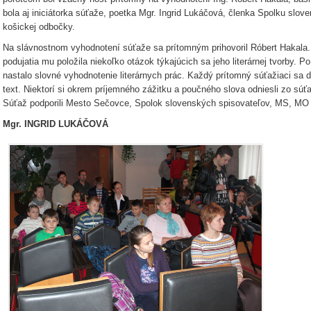
bola aj iniciátorka súťaže, poetka Mgr. Ingrid Lukáčová, členka Spolku slov
košickej odbočky.
Na slávnostnom vyhodnotení súťaže sa prítomným prihovoril Róbert Hakala.
podujatia mu položila niekoľko otázok týkajúcich sa jeho literárnej tvorby.
nastalo slovné vyhodnotenie literárnych prác. Každý prítomný súťažiaci sa 
text. Niektorí si okrem príjemného zážitku a poučného slova odniesli zo sú
Súťaž podporili Mesto Sečovce, Spolok slovenských spisovateľov, MS, 
Mgr. INGRID LUKÁČOVÁ