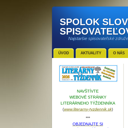
SPOLOK SLO
SPISOVATEĽO
Najstaršie spisovateľské združ
ÚVOD
AKTUALITY
O NÁS
NAVŠTÍVTE
WEBOVÉ STRÁNKY
LITERÁRNEHO TÝŽDENNÍKA
(
www.literarn
y-tyzdennik.sk
)
***
OBJEDNAJTE SI