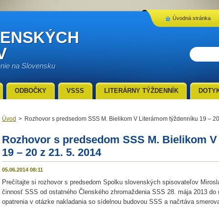
Úvodná stránka
VENSKÝCH
V
enie na Slovensku
ODBOČKY
VSSS
LITERÁRNY TÝŽDENNÍK
DOTY
Úvod
>
Rozhovor s predsedom SSS M. Bielikom V Literárnom týždenníku 19 – 20 
Rozhovor s predsedom SSS M. Bielikom V 
19 – 20 z 21. 5. 2014
05.06.2014 08:11
Prečítajte si rozhovor s predsedom Spolku slovenských spisovateľov Mirosl
činnosť SSS od ostatného Členského zhromaždenia SSS 28. mája 2013 do 
opatrenia v otázke nakladania so sídelnou budovou SSS a načrtáva smero