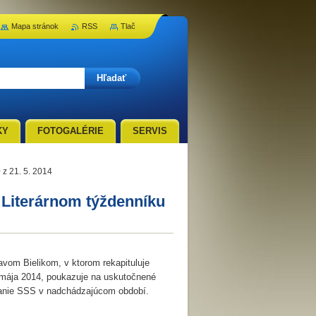
Mapa stránok
RSS
Tlač
KY
FOTOGALÉRIE
SERVIS
z 21. 5. 2014
Literárnom týždenníku
avom Bielikom, v ktorom rekapituluje
mája 2014, poukazuje na uskutočnené
vanie SSS v nadchádzajúcom období.