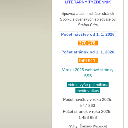
LITERÁRNY TÝŽDENNÍK
Správca a administrátor stránok
Spolku slovenských spisovateľov
Štefan Cifra
Počet návštev od 1. 1. 2026
370
176
Počet stránok
od 1. 1. 2026
949 911
V roku 2025 webové stránky
SSS
videlo vyše pol milióna
návštevníkov
Počet návštev v roku 2025:
547 263
Počet stránok v roku 2025:
1 458 688
(Zdroj: Štatistiky Webnode)