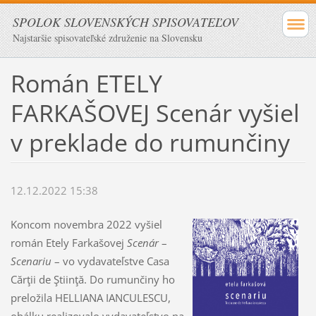
SPOLOK SLOVENSKÝCH SPISOVATEĽOV
Najstaršie spisovateľské združenie na Slovensku
Román ETELY
FARKAŠOVEJ Scenár vyšiel
v preklade do rumunčiny
12.12.2022 15:38
Koncom novembra 2022 vyšiel
román Etely Farkašovej
Scenár
–
Scenariu
– vo vydavateľstve Casa
Cărţii de Ştiinţă. Do rumunčiny ho
preložila HELLIANA IANCULESCU,