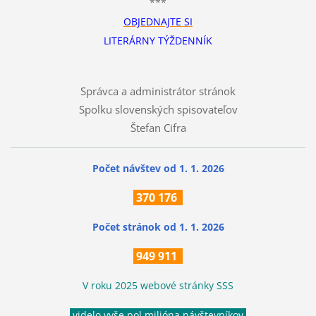
***
OBJEDNAJTE SI
LITERÁRNY TÝŽDENNÍK
Správca a administrátor stránok
Spolku slovenských spisovateľov
Štefan Cifra
Počet návštev od 1. 1. 2026
370
176
Počet stránok
od 1. 1. 2026
949 911
V roku 2025 webové stránky SSS
videlo vyše pol milióna návštevníkov