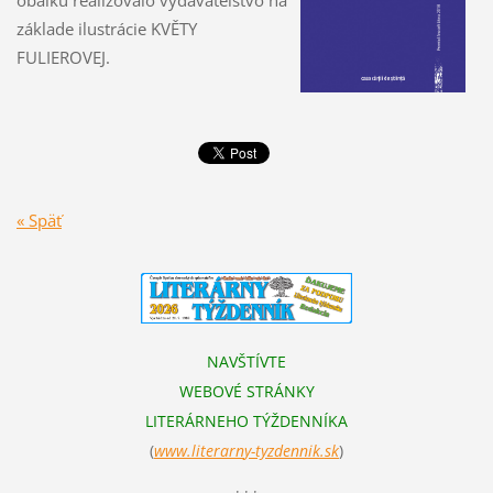
obálku realizovalo vydavateľstvo na
základe ilustrácie KVĚTY
FULIEROVEJ.
« Späť
NAVŠTÍVTE
WEBOVÉ STRÁNKY
LITERÁRNEHO TÝŽDENNÍKA
(
www.literarn
y-tyzdennik.sk
)