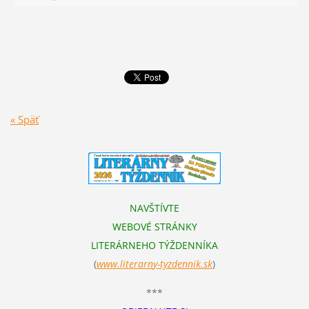
« Späť
NAVŠTÍVTE
WEBOVÉ STRÁNKY
LITERÁRNEHO TÝŽDENNÍKA
(
www.literarn
y-tyzdennik.sk
)
***