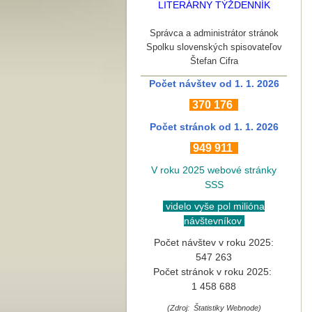
LITERÁRNY TÝŽDENNÍK
Správca a administrátor stránok
Spolku slovenských spisovateľov
Štefan Cifra
Počet návštev od 1. 1. 2026
370
176
Počet stránok
od 1. 1. 2026
949 911
V roku 2025 webové stránky
SSS
videlo vyše pol milióna
návštevníkov
Počet návštev v roku 2025:
547 263
Počet stránok v roku 2025:
1 458 688
(Zdroj: Štatistiky Webnode)