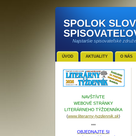
SPOLOK SLO
SPISOVATEĽO
Najstaršie spisovateľské združ
ÚVOD
AKTUALITY
O NÁS
NAVŠTÍVTE
WEBOVÉ STRÁNKY
LITERÁRNEHO TÝŽDENNÍKA
(
www.literarn
y-tyzdennik.sk
)
***
OBJEDNAJTE SI