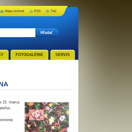
Mapa stránok
RSS
Tlač
KY
FOTOGALÉRIE
SERVIS
ANA
a 15. marca
ateľov.
.
estrenie