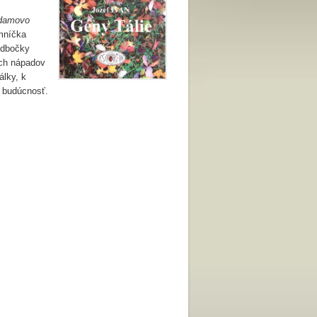
Adamovo
mníčka
odbočky
ých nápadov
lky, k
e budúcnosť.