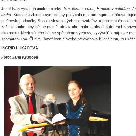
Jozef Ivan vydal básnické zbierky:
Sex času s nulou, Emócie v celofáne, 
rúcho
. Básnickú zbierku symbolicky posypala makom Ingrid Lukáčová, tajo
prešovskej odbočky Spolku slovenských spisovateľov, a prítomní členovia 
zaželali knihe, aby básne mali čitateľov ako maku a aby aj autor mal tvoriv
ako maku. Nech sú jeho básne spôsobom výchovy, vyzývajú k náprave morá
spamätaniu sa. Či nimi Jozef Ivan človeka prevychová k lepšiemu, to ukáž
INGRID LUKÁČOVÁ
Foto: Jana Krupová