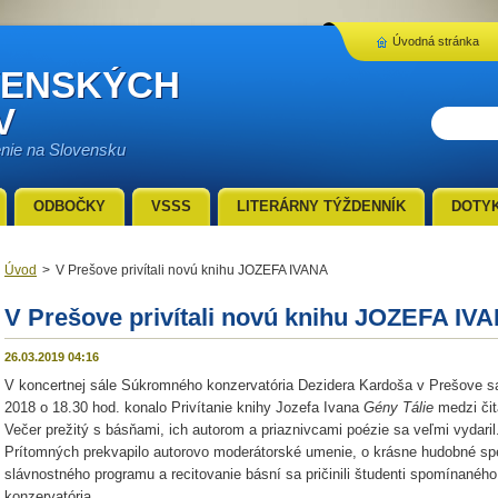
Úvodná stránka
VENSKÝCH
V
enie na Slovensku
ODBOČKY
VSSS
LITERÁRNY TÝŽDENNÍK
DOTY
Úvod
>
V Prešove privítali novú knihu JOZEFA IVANA
V Prešove privítali novú knihu JOZEFA IV
26.03.2019 04:16
V koncertnej sále Súkromného konzervatória Dezidera Kardoša v Prešove s
2018 o 18.30 hod. konalo Privítanie knihy Jozefa Ivana
Gény Tálie
medzi čit
Večer prežitý s básňami, ich autorom a priaznivcami poézie sa veľmi vydaril
Prítomných prekvapilo autorovo moderátorské umenie, o krásne hudobné sp
slávnostného programu a recitovanie básní sa pričinili študenti spomínaného
konzervatória.