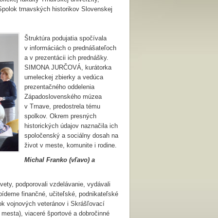
polok trnavských historikov Slovenskej
Štruktúra podujatia spočívala
v informáciách o prednášateľoch
a v prezentácii ich prednášky.
SIMONA JURČOVÁ, kurátorka
umeleckej zbierky a vedúca
prezentačného oddelenia
Západoslovenského múzea
v Trnave, predostrela tému
spolkov. Okrem presných
historických údajov naznačila ich
spoločenský a sociálny dosah na
život v meste, komunite i rodine.
Michal Franko (vľavo) a
vety, podporovali vzdelávanie, vydávali
ídeme finančné, učiteľské, podnikateľské
k vojnových veteránov i Skrášľovací
tu mesta), viaceré športové a dobročinné