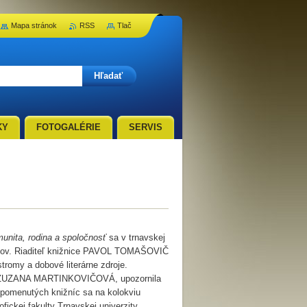
Mapa stránok
RSS
Tlač
KY
FOTOGALÉRIE
SERVIS
unita, rodina a spoločnosť
sa v trnavskej
rníkov. Riaditeľ knižnice PAVOL TOMAŠOVIČ
stromy a dobové literárne zdroje.
rzity ZUZANA MARTINKOVIČOVÁ, upozornila
h spomenutých knižníc sa na kolokviu
ofickej fakulty Trnavskej univerzity,