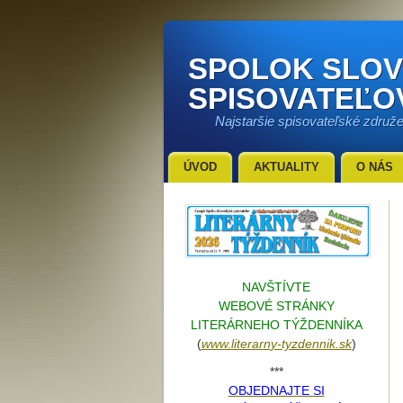
SPOLOK SLO
SPISOVATEĽO
Najstaršie spisovateľské združ
ÚVOD
AKTUALITY
O NÁS
NAVŠTÍVTE
WEBOVÉ STRÁNKY
LITERÁRNEHO TÝŽDENNÍKA
(
www.literarn
y-tyzdennik.sk
)
***
OBJEDNAJTE SI