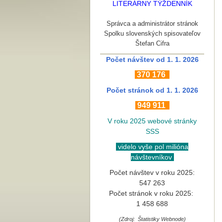
LITERÁRNY TÝŽDENNÍK
Správca a administrátor stránok
Spolku slovenských spisovateľov
Štefan Cifra
Počet návštev od 1. 1. 2026
370
176
Počet stránok
od 1. 1. 2026
949 911
V roku 2025 webové stránky
SSS
videlo vyše pol milióna
návštevníkov
Počet návštev v roku 2025:
547 263
Počet stránok v roku 2025:
1 458 688
(Zdroj: Štatistiky Webnode)