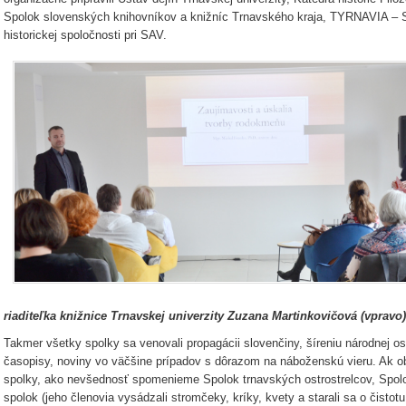
Spolok slovenských knihovníkov a knižníc Trnavského kraja, TYRNAVIA – S
historickej spoločnosti pri SAV.
riaditeľka knižnice Trnavskej univerzity Zuzana Martinkovičová (vpravo)
Takmer všetky spolky sa venovali propagácii slovenčiny, šíreniu národnej os
časopisy, noviny vo väčšine prípadov s dôrazom na náboženskú vieru. Ak ob
spolky, ako nevšednosť spomenieme Spolok trnavských ostrostrelcov, Spolo
spolok (jeho členovia vysádzali stromčeky, kríky, kvety a starali sa o čisto