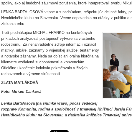
spolky, ako aj hudobné záujmové združenia, ktoré interpretovali tvorbu Mik
LENKA BARTALOSOVÁ vtipne a s nadhľadom, rešpektujúc dejinné fakty, prib
Heraldického klubu na Slovensku. Vecne odpovedala na otázky z publika a 
získania erbu.
Tretí prednášajúci MICHAL FRANKO na konkrétnych
príkladoch analyzoval postupnosť vytvorenia vlastného
rodostromu. Za nenahraditeľné zdroje informácií označil
matriky, urbáre, záznamy o vojenskej službe, testamenty
a notárske záznamy. Nedá sa obísť ani orálna história na
kilometre vzdialená suchopárnosti a konvenciám.
Oficiálne ukončenie kolokvia pokračovalo v živých
rozhovoroch a výmene skúseností.
ZLATA MATLÁKOVÁ
Foto: Miriam Danková
Lenka Bartalosová (na snímke vľavo) počas vedeckej
rozpravy Komunita, rodina a spoločnosť v trnavskej Knižnici Juraja Fán
Heraldického klubu na Slovensku, a riaditeľka knižnice Trnavskej unive