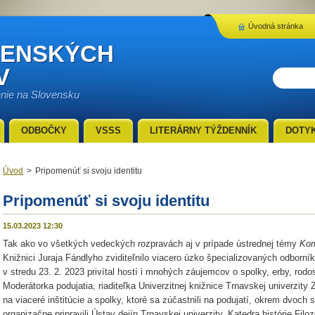
Úvodná stránka
VENSKÝCH
V
enie na Slovensku
ODBOČKY
VSSS
LITERÁRNY TÝŽDENNÍK
DOTY
Úvod
>
Pripomenúť si svoju identitu
Pripomenúť si svoju identitu
15.03.2023 12:30
Tak ako vo všetkých vedeckých rozpravách aj v prípade ústrednej témy
Kom
Knižnici Juraja Fándlyho zviditeľnilo viacero úzko špecializovaných odbo
v stredu 23. 2. 2023 privítal hostí i mnohých záujemcov o spolky, erby, rodo
Moderátorka podujatia, riaditeľka Univerzitnej knižnice Trnavskej unive
na viaceré inštitúcie a spolky, ktoré sa zúčastnili na podujatí, okrem dvoc
organizačne pripravili Ústav dejín Trnavskej univerzity, Katedra histórie Filoz