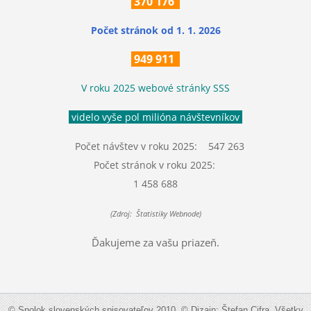
370
176
Počet stránok
od 1. 1. 2026
949 911
V roku 2025 webové stránky SSS
videlo vyše pol milióna návštevníkov
Počet návštev v roku 2025: 547 263
Počet stránok v roku 2025:
1 458 688
(Zdroj: Štatistiky Webnode)
Ďakujeme za vašu priazeň.
© Spolok slovenských spisovateľov 2010. © Dizajn: Štefan Cifra. Všetky