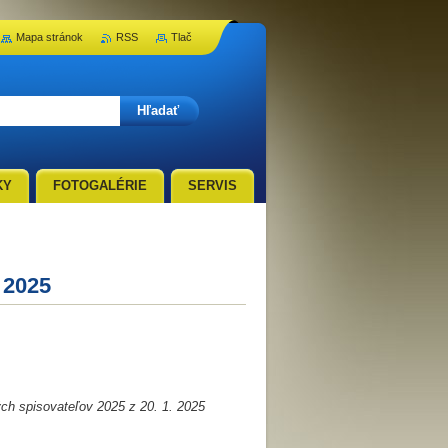
Mapa stránok
RSS
Tlač
KY
FOTOGALÉRIE
SERVIS
 2025
h spisovateľov 2025 z 20. 1. 2025