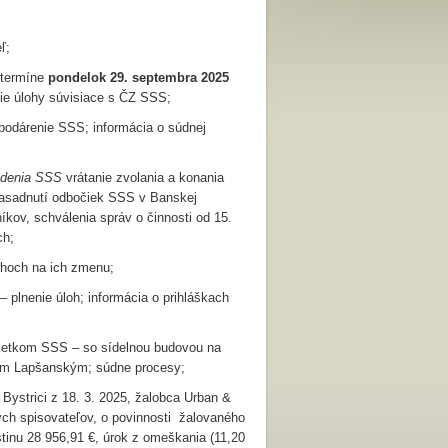
ľ;
 termíne
pondelok 29. septembra 2025
šie úlohy súvisiace s ČZ SSS;
podárenie SSS; informácia o súdnej
ždenia SSS
vrátanie zvolania a konania
zasadnutí odbočiek SSS v Banskej
níkov, schválenia správ o činnosti od 15.
ch;
hoch na ich zmenu;
– plnenie úloh; informácia o prihláškach
ajetkom SSS – so sídelnou budovou na
lom Lapšanským; súdne procesy;
ystrici z 18. 3. 2025, žalobca Urban &
kých spisovateľov, o povinnosti žalovaného
stinu 28 956,91 €, úrok z omeškania (11,20