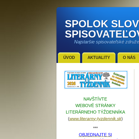
SPOLOK SLO
SPISOVATEĽO
Najstaršie spisovateľské združ
ÚVOD
AKTUALITY
O NÁS
NAVŠTÍVTE
WEBOVÉ STRÁNKY
LITERÁRNEHO TÝŽDENNÍKA
(
www.literarn
y-tyzdennik.sk
)
***
OBJEDNAJTE SI