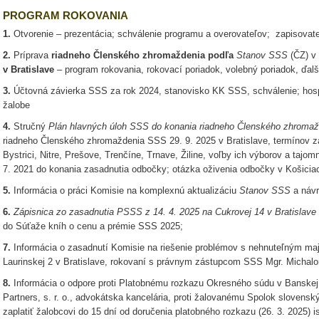
PROGRAM ROKOVANIA
1.
Otvorenie – prezentácia; schválenie programu a overovateľov; zapisovate
2.
Príprava
riadneho Členského zhromaždenia podľa
Stanov SSS
(ČZ) v
v Bratislave
– program rokovania, rokovací poriadok, volebný poriadok, ďal
3.
Účtovná závierka SSS za rok 2024, stanovisko KK SSS, schválenie; hos
žalobe
4.
Stručný
Plán hlavných úloh SSS do konania riadneho Členského zhroma
riadneho Členského zhromaždenia SSS 29. 9. 2025 v Bratislave, termínov 
Bystrici, Nitre, Prešove, Trenčíne, Trnave, Žiline, voľby ich výborov a tajom
7. 2021 do konania zasadnutia odbočky; otázka oživenia odbočky v Košicia
5.
Informácia o práci Komisie na komplexnú aktualizáciu
Stanov SSS
a návr
6.
Zápisnica zo zasadnutia PSSS z 14. 4. 2025 na Cukrovej 14 v Bratislave
do Súťaže kníh o cenu a prémie SSS 2025;
7.
Informácia o zasadnutí Komisie na riešenie problémov s nehnuteľným m
Laurinskej 2 v Bratislave, rokovaní s právnym zástupcom SSS Mgr. Micha
8.
Informácia o odpore proti Platobnému rozkazu Okresného súdu v Banskej B
Partners, s. r. o., advokátska kancelária, proti žalovanému Spolok slovens
zaplatiť žalobcovi do 15 dní od doručenia platobného rozkazu (26. 3. 2025) i