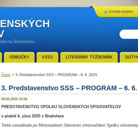
Úvodná stránka
VENSKÝCH
V
enie na Slovensku
ODBOČKY
VSSS
LITERÁRNY TÝŽDENNÍK
DOTY
Úvod
>
3. Predstavenstvo SSS – PROGRAM – 6. 6. 2025
3. Predstavenstvo SSS – PROGRAM – 6. 6.
06.06.2025 10:56
PREDSTAVENSTVO SPOLKU SLOVENSKÝCH SPISOVATEĽOV
v piatok 6. júna 2025 v Bratislave
Tretie
zasadnutie po Mimoriadnom členskom zhromaždení Spolku slovenskýc