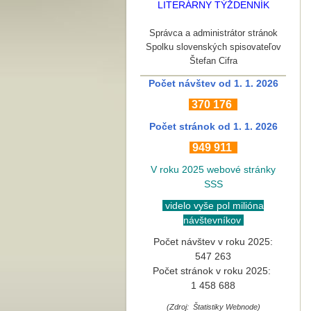
LITERÁRNY TÝŽDENNÍK
Správca a administrátor stránok
Spolku slovenských spisovateľov
Štefan Cifra
Počet návštev od 1. 1. 2026
370
176
Počet stránok
od 1. 1. 2026
949 911
V roku 2025 webové stránky
SSS
videlo vyše pol milióna
návštevníkov
Počet návštev v roku 2025:
547 263
Počet stránok v roku 2025:
1 458 688
(Zdroj: Štatistiky Webnode)