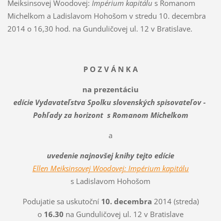
Meiksinsovej Woodovej:
Impérium kapitálu
s Romanom
Michelkom a Ladislavom Hohošom v stredu 10. decembra
2014 o 16,30 hod. na Gunduličovej ul. 12 v Bratislave.
P O Z V Á N K A
na prezentáciu
edície Vydavateľstva Spolku slovenských spisovateľov -
Pohľady za horizont s Romanom Michelkom
a
uvedenie najnovšej knihy tejto edície
Ellen Meiksinsovej Woodovej: Impérium kapitálu
s Ladislavom Hohošom
Podujatie sa uskutoční
10. decembra
2014 (streda)
o
16.30
na Gunduličovej ul. 12 v Bratislave