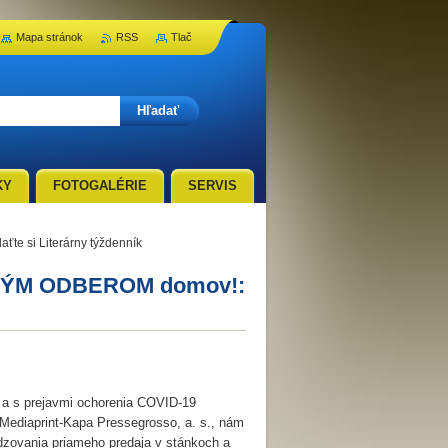
Mapa stránok
RSS
Tlač
KY
FOTOGALÉRIE
SERVIS
e si Literárny týždenník
SKÝM ODBEROM domov!:
su a s prejavmi ochorenia COVID-19
u Mediaprint-Kapa Pressegrosso, a. s., nám
dzovania priameho predaja v stánkoch a