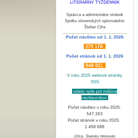
LITERÁRNY TÝŽDENNÍK
Správca a administrátor stránok
Spolku slovenských spisovateľov
Štefan Cifra
Počet návštev od 1. 1. 2026
370
176
Počet stránok
od 1. 1. 2026
949 911
V roku 2025 webové stránky
SSS
videlo vyše pol milióna
návštevníkov
Počet návštev v roku 2025:
547 263
Počet stránok v roku 2025:
1 458 688
(Zdroj: Štatistiky Webnode)