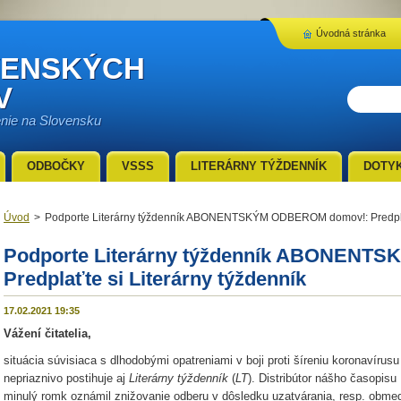
Úvodná stránka
VENSKÝCH
V
enie na Slovensku
ODBOČKY
VSSS
LITERÁRNY TÝŽDENNÍK
DOTY
Úvod
>
Podporte Literárny týždenník ABONENTSKÝM ODBEROM domov!: Predplaťt
Podporte Literárny týždenník ABONENT
Predplaťte si Literárny týždenník
17.02.2021 19:35
Vážení čitatelia,
situácia súvisiaca s dlhodobými opatreniami v boji proti šíreniu koronavíru
nepriaznivo postihuje aj
Literárny týždenník
(
LT
). Distribútor nášho časopis
minulý romk oznámil znižovanie odberu v dôsledku uzatvárania, resp. obme