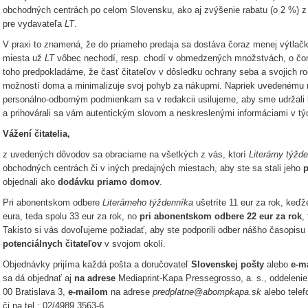
obchodných centrách po celom Slovensku, ako aj zvýšenie rabatu (o 2 %) z pr
pre vydavateľa
LT
.
V praxi to znamená, že do priameho predaja sa dostáva čoraz menej výtla
miesta už
LT
vôbec nechodí, resp. chodí v obmedzených množstvách, o čom n
toho predpokladáme, že časť čitateľov v dôsledku ochrany seba a svojich ro
možností doma a minimalizuje svoj pohyb za nákupmi. Napriek uvedenému 
personálno-odborným podmienkam sa v redakcii usilujeme, aby sme udržali 
a prihovárali sa vám autentickým slovom a neskreslenými informáciami v t
Vážení čitatelia,
z uvedených dôvodov sa obraciame na všetkých z vás, ktorí
Literárny týžd
obchodných centrách či v iných predajných miestach, aby ste sa stali jeho
p
objednali ako
dodávku priamo domov
.
Pri abonentskom odbere
Literárneho týždenníka
ušetríte 11 eur za rok, keďž
eura, teda spolu 33 eur za rok, no
pri abonentskom odbere 22 eur za rok
,
Takisto si vás dovoľujeme požiadať, aby ste podporili odber nášho časopisu
potenciálnych čitateľov
v svojom okolí.
Objednávky prijíma každá pošta a doručovateľ
Slovenskej pošty
alebo
e-m
sa dá objednať aj
na adrese
Mediaprint-Kapa Pressegrosso, a. s., oddelenie
00 Bratislava 3,
e-mailom
na adrese
predplatne@abompkapa.sk
alebo tele
či na tel.: 02/4989 3563-6.