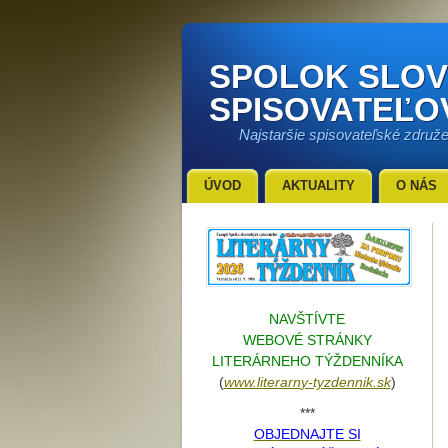
SPOLOK SLO
SPISOVATEĽO
Najstaršie spisovateľské združ
ÚVOD
AKTUALITY
O NÁS
NAVŠTÍVTE
WEBOVÉ STRÁNKY
LITERÁRNEHO TÝŽDENNÍKA
(
www.literarn
y-tyzdennik.sk
)
***
OBJEDNAJTE SI