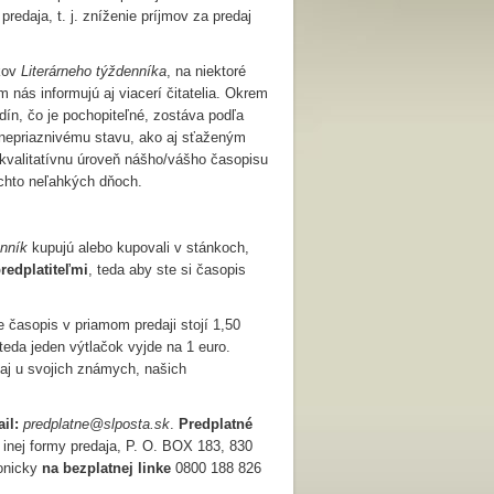
edaja, t. j. zníženie príjmov za predaj
čkov
Literárneho týždenníka
, na niektoré
ás informujú aj viacerí čitatelia. Okrem
dín, čo je pochopiteľné, zostáva podľa
nepriaznivému stavu, ako aj sťaženým
kvalitatívnu úroveň nášho/vášho časopisu
ýchto neľahkých dňoch.
enník
kupujú alebo kupovali v stánkoch,
redplatiteľmi
, teda aby ste si časopis
e časopis v priamom predaji stojí 1,50
 teda jeden výtlačok vyjde na 1 euro.
 aj u svojich známych, našich
ail:
predplatne@slposta.sk
.
Predplatné
 inej formy predaja, P. O. BOX 183, 830
fonicky
na bezplatnej linke
0800 188 826