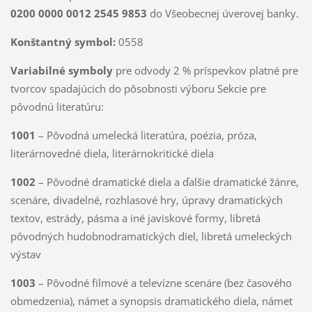
0200 0000 0012 2545 9853
do Všeobecnej úverovej banky.
Konštantný symbol:
0558
Variabilné symboly
pre odvody 2 % príspevkov platné pre
tvorcov spadajúcich do pôsobnosti výboru Sekcie pre
pôvodnú literatúru:
1001
– Pôvodná umelecká literatúra, poézia, próza,
literárnovedné diela, literárnokritické diela
1002
– Pôvodné dramatické diela a ďalšie dramatické žánre,
scenáre, divadelné, rozhlasové hry, úpravy dramatických
textov, estrády, pásma a iné javiskové formy, libretá
pôvodných hudobnodramatických diel, libretá umeleckých
výstav
1003
– Pôvodné filmové a televízne scenáre (bez časového
obmedzenia), námet a synopsis dramatického diela, námet