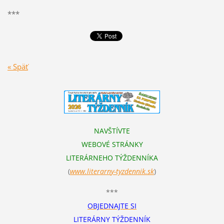
***
« Späť
NAVŠTÍVTE
WEBOVÉ STRÁNKY
LITERÁRNEHO TÝŽDENNÍKA
(
www.literarn
y-tyzdennik.sk
)
***
OBJEDNAJTE SI
LITERÁRNY TÝŽDENNÍK