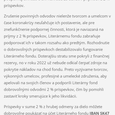
príspevkov.
Zrušenie povinných odvodov nielenže tvorcom a umelcom v
čase koronakrízy neuľahčuje ich postavenie, ale pre
znefunkčnenie podpornej činnosti, ktorá je naviazaná na
príjmy z 2 % príspevkov, Literárnemu fondu zabraňuje
podporovať ich v takom rozsahu ako predtým. Rozhodnutie
o dobrovoľných príspevkoch destabilizovalo fungovanie
Literárneho fondu. Doterajšiu stratu sme pokryli z finančnej
rezervy, no v roku 2022 už nebude odkiaľ čerpať zdroje na
pokrytie nákladov na chod fondu. Preto vyzývame tvorcov,
výkonných umelcov, profesijné a umelecké združenia, aby
apelovali na svojich členov a podporili Literárny fond
dobrovoľnými odvodmi 2 % príspevkov, čím by pomohli
zastaviť kroky smerujúce k jeho likvidácii.
Príspevky v sume 2 % z hrubej odmeny za dielo môžete
dobrovoľne poukázať na účet Literárneho fondu
IBAN SK47