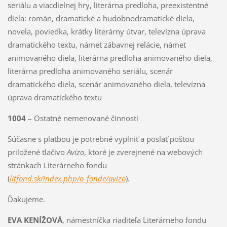
seriálu a viacdielnej hry, literárna predloha, preexistentné
diela: román, dramatické a hudobnodramatické diela,
novela, poviedka, krátky literárny útvar, televízna úprava
dramatického textu, námet zábavnej relácie, námet
animovaného diela, literárna predloha animovaného diela,
literárna predloha animovaného seriálu, scenár
dramatického diela, scenár animovaného diela, televízna
úprava dramatického textu
1004
– Ostatné nemenované činnosti
Súčasne s platbou je potrebné vyplniť a poslať poštou
priložené tlačivo
Avízo
, ktoré je zverejnené na webových
stránkach Literárneho fondu
(
litfond.sk/index.php/o_fonde/avizo
).
Ďakujeme.
EVA KENÍŽOVÁ
, námestníčka riaditeľa Literárneho fondu