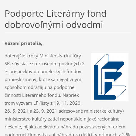
Podporte Literárny fond
dobrovoľnými odvodmi
Vážení priatelia,
doterajšie kroky Ministerstva kultúry
SR, súvisiace so zrušením povinných 2
% príspevkov do umeleckých fondov
priniesli zmeny, ktoré sa negatívnym
spôsobom odrážajú na podpornej
činnosti Literárneho fondu. Napriek
trom výzvam LF (listy z 19. 11. 2020,
26. 5. 2021 a 23. 9. 2021 adresované ministerke kultúry)
ministerstvo kultúry zatiaľ neponúklo nijaké racionálne
riešenie, nijakú adekvátnu náhradu pozastavených foriem
podpornej činnosti a ani náhradu za deficit v príjmoch z 2 %