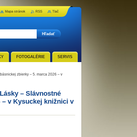
Mapa stránok
RSS
Tlač
KY
FOTOGALÉRIE
SERVIS
snickej zbierky – 5. marca 2026 – v
ásky – Slávnostné
 – v Kysuckej knižnici v