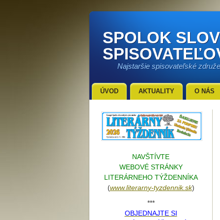
SPOLOK SLO
SPISOVATEĽO
Najstaršie spisovateľské združ
ÚVOD
AKTUALITY
O NÁS
NAVŠTÍVTE
WEBOVÉ STRÁNKY
LITERÁRNEHO TÝŽDENNÍKA
(
www.literarn
y-tyzdennik.sk
)
***
OBJEDNAJTE SI