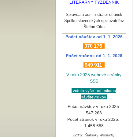
LITERÁRNY TÝŽDENNÍK
Správca a administrátor stránok
Spolku slovenských spisovateľov
Štefan Cifra
Počet návštev od 1. 1. 2026
370
176
Počet stránok
od 1. 1. 2026
949 911
V roku 2025 webové stránky
SSS
videlo vyše pol milióna
návštevníkov
Počet návštev v roku 2025:
547 263
Počet stránok v roku 2025:
1 458 688
(Zdroj: Štatistiky Webnode)