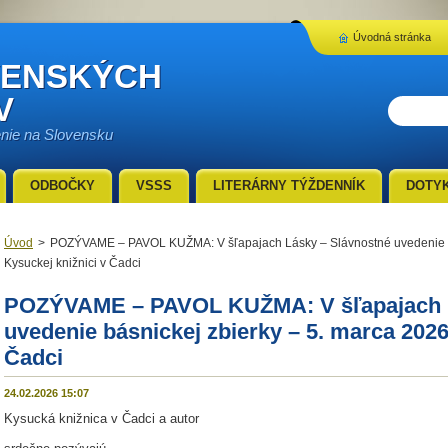
Úvodná stránka
VENSKÝCH
V
enie na Slovensku
ODBOČKY
VSSS
LITERÁRNY TÝŽDENNÍK
DOTY
Úvod
>
POZÝVAME – PAVOL KUŽMA: V šľapajach Lásky – Slávnostné uvedenie bá
Kysuckej knižnici v Čadci
POZÝVAME – PAVOL KUŽMA: V šľapajach L
uvedenie básnickej zbierky – 5. marca 2026
Čadci
24.02.2026 15:07
Kysucká knižnica v Čadci a autor