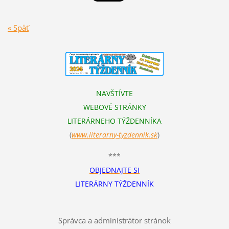
« Späť
NAVŠTÍVTE
WEBOVÉ STRÁNKY
LITERÁRNEHO TÝŽDENNÍKA
(
www.literarn
y-tyzdennik.sk
)
***
OBJEDNAJTE SI
LITERÁRNY TÝŽDENNÍK
Správca a administrátor stránok