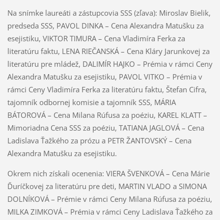
Na snímke laureáti a zástupcovia SSS (zľava): Miroslav Bielik,
predseda SSS, PAVOL DINKA – Cena Alexandra Matušku za
esejistiku, VIKTOR TIMURA – Cena Vladimíra Ferka za
literatúru faktu, LENA RIEČANSKÁ – Cena Kláry Jarunkovej za
literatúru pre mládež, DALIMÍR HAJKO – Prémia v rámci Ceny
Alexandra Matušku za esejistiku, PAVOL VITKO – Prémia v
rámci Ceny Vladimíra Ferka za literatúru faktu, Štefan Cifra,
tajomník odbornej komisie a tajomník SSS, MÁRIA
BÁTOROVÁ – Cena Milana Rúfusa za poéziu, KAREL KLATT –
Mimoriadna Cena SSS za poéziu, TATIANA JAGLOVÁ – Cena
Ladislava Ťažkého za prózu a PETR ŽANTOVSKÝ – Cena
Alexandra Matušku za esejistiku.
Okrem nich získali ocenenia: VIERA ŠVENKOVÁ – Cena Márie
Ďuríčkovej za literatúru pre deti, MARTIN VLADO a SIMONA
DOLNÍKOVÁ – Prémie v rámci Ceny Milana Rúfusa za poéziu,
MILKA ZIMKOVÁ – Prémia v rámci Ceny Ladislava Ťažkého za