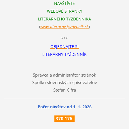
NAVŠTÍVTE
WEBOVÉ STRÁNKY
LITERÁRNEHO TÝŽDENNÍKA
(
www.literarn
y-tyzdennik.sk
)
***
OBJEDNAJTE SI
LITERÁRNY TÝŽDENNÍK
Správca a administrátor stránok
Spolku slovenských spisovateľov
Štefan Cifra
Počet návštev od 1. 1. 2026
370
176