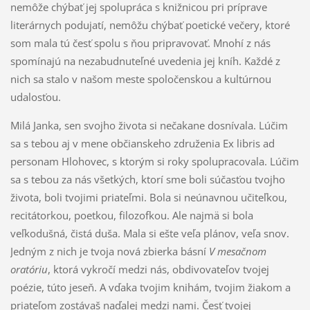
nemôže chýbať jej spolupráca s knižnicou pri príprave
literárnych podujatí, nemôžu chýbať poetické večery, ktoré
som mala tú česť spolu s ňou pripravovať. Mnohí z nás
spomínajú na nezabudnuteľné uvedenia jej kníh. Každé z
nich sa stalo v našom meste spoločenskou a kultúrnou
udalosťou.
Milá Janka, sen svojho života si nečakane dosnívala. Lúčim
sa s tebou aj v mene občianskeho združenia Ex libris ad
personam Hlohovec, s ktorým si roky spolupracovala. Lúčim
sa s tebou za nás všetkých, ktorí sme boli súčasťou tvojho
života, boli tvojimi priateľmi. Bola si neúnavnou učiteľkou,
recitátorkou, poetkou, filozofkou. Ale najmä si bola
veľkodušná, čistá duša. Mala si ešte veľa plánov, veľa snov.
Jedným z nich je tvoja nová zbierka básní
V mesačnom
oratóriu
, ktorá vykročí medzi nás, obdivovateľov tvojej
poézie, túto jeseň. A vďaka tvojim knihám, tvojim žiakom a
priateľom zostávaš naďalej medzi nami. Česť tvojej