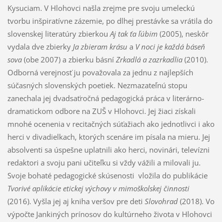
Kysuciam. V Hlohovci našla zrejme pre svoju umeleckú
tvorbu inšpiratívne zázemie, po dlhej prestávke sa vrátila do
slovenskej literatúry zbierkou
Aj tak ťa ľúbim
(2005), neskôr
vydala dve zbierky
Ja zbieram krásu
a
V noci je každá báseň
sova
(obe 2007) a zbierku básní
Zrkadlá a zazrkadlia
(2010).
Odborná verejnosť ju považovala za jednu z najlepších
súčasných slovenských poetiek. Nezmazateľnú stopu
zanechala jej dvadsaťročná pedagogická práca v literárno-
dramatickom odbore na ZUŠ v Hlohovci. Jej žiaci získali
mnohé ocenenia v recitačných súťažiach ako jednotlivci i ako
herci v divadielkach, ktorých scenáre im písala na mieru. Jej
absolventi sa úspešne uplatnili ako herci, novinári, televízni
redaktori a svoju pani učiteľku si vždy vážili a milovali ju.
Svoje bohaté pedagogické skúsenosti vložila do publikácie
Tvorivé aplikácie etickej výchovy v mimoškolskej činnosti
(2016). Vyšla jej aj kniha veršov pre deti
Slovohrad
(2018). Vo
výpočte Jankiných prínosov do kultúrneho života v Hlohovci