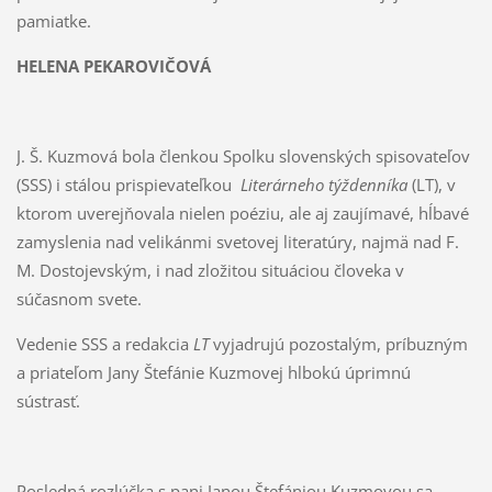
pamiatke.
HELENA PEKAROVIČOVÁ
J. Š. Kuzmová bola členkou Spolku slovenských spisovateľov
(SSS) i stálou prispievateľkou
Literárneho týždenníka
(LT), v
ktorom uverejňovala nielen poéziu, ale aj zaujímavé, hĺbavé
zamyslenia nad velikánmi svetovej literatúry, najmä nad F.
M. Dostojevským, i nad zložitou situáciou človeka v
súčasnom svete.
Vedenie SSS a redakcia
LT
vyjadrujú pozostalým, príbuzným
a priateľom Jany Štefánie Kuzmovej hlbokú úprimnú
sústrasť.
Posledná rozlúčka s pani Janou Štefániou Kuzmovou sa