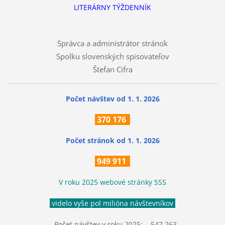
LITERÁRNY TÝŽDENNÍK
Správca a administrátor stránok
Spolku slovenských spisovateľov
Štefan Cifra
Počet návštev od 1. 1. 2026
370
176
Počet stránok
od 1. 1. 2026
949 911
V roku 2025 webové stránky SSS
videlo vyše pol milióna návštevníkov
Počet návštev v roku 2025: 547 263