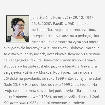
Jana Štefánia Kuzmová (* 29. 12. 1947 – †
25. 8. 2020), PaedDr., PhD., poetka,
pedagogička, svojou literárnou tvorbou,
interpretačnou virtuozitou a pedagogickou
činnosťou dve desaťročia výraznou mierou
ovplyvňovala literárny a kultúrny život v Hlohovci. Narodila
sa v Rakovej na Kysuciach, vyštudovala slovenčinu a ruštinu
na Pedagogickej fakulte Univerzity Komenského v Trnave,
študovala v Inštitúte ruského jazyka a literatúry Alexandra
Sergejeviča Puškina v Moskve. Popri poézii sa venovala
učiteľskému povolaniu, od roku 1999 v Základnej umeleckej
škole (ZUŠ) v Hlohovci, kde od roku 1999 žila a tvorila. Na
svoju cestu do sveta slovenskej poézie vykročila zbierkou
básní
V dlaniach úvrati
(1984), po nej jej vyšla zbierka básní
Kde pramením
(1988), obe sú venované jej rodným