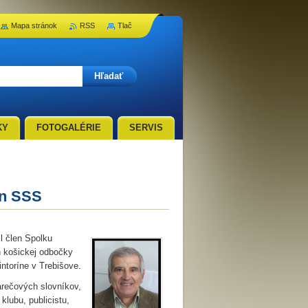
Mapa stránok
RSS
Tlač
KY
FOTOGALÉRIE
SERVIS
en SSS
 člen Spolku
n košickej odbočky
ntoríne v Trebišove.
árečových slovníkov,
lubu, publicistu,