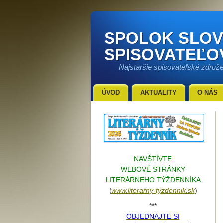
SPOLOK SLO
SPISOVATEĽO
Najstaršie spisovateľské združ
ÚVOD
AKTUALITY
O NÁS
NAVŠTÍVTE
WEBOVÉ STRÁNKY
LITERÁRNEHO TÝŽDENNÍKA
(
www.literarn
y-tyzdennik.sk
)
***
OBJEDNAJTE SI