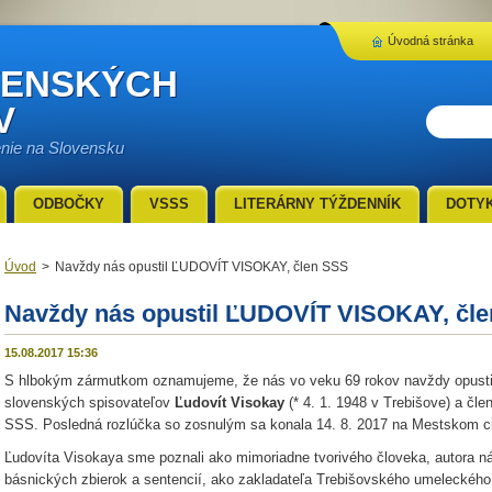
Úvodná stránka
VENSKÝCH
V
enie na Slovensku
ODBOČKY
VSSS
LITERÁRNY TÝŽDENNÍK
DOTY
Úvod
>
Navždy nás opustil ĽUDOVÍT VISOKAY, člen SSS
Navždy nás opustil ĽUDOVÍT VISOKAY, čl
15.08.2017 15:36
S hlbokým zármutkom oznamujeme, že nás vo veku 69 rokov navždy opustil
slovenských spisovateľov
Ľudovít Visokay
(* 4. 1. 1948 v Trebišove) a čle
SSS. Posledná rozlúčka so zosnulým sa konala 14. 8. 2017 na Mestskom ci
Ľudovíta Visokaya sme poznali ako mimoriadne tvorivého človeka, autora n
básnických zbierok a sentencií, ako zakladateľa Trebišovského umeleckého k