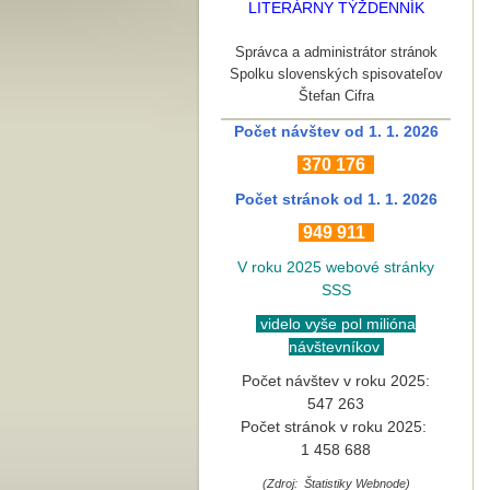
LITERÁRNY TÝŽDENNÍK
Správca a administrátor stránok
Spolku slovenských spisovateľov
Štefan Cifra
Počet návštev od 1. 1. 2026
370
176
Počet stránok
od 1. 1. 2026
949 911
V roku 2025 webové stránky
SSS
videlo vyše pol milióna
návštevníkov
Počet návštev v roku 2025:
547 263
Počet stránok v roku 2025:
1 458 688
(Zdroj: Štatistiky Webnode)