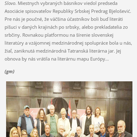
Slovo
. Miestnych vybraných básnikov viedol predseda
Asociácie spisovateľov Republiky Srbskej Predrag Bjelošević.
Pre nás je poučné, že väčšina účastníkov boli buď literáti
píšuci v daných krajinách po srbsky, alebo prekladatelia zo
srbčiny. Rovnakou platformou na šírenie slovenskej
literatúry a vzájomnej medzinárodnej spolupráce bola u nás,
žiaľ, zaniknutá medzinárodná Tatranská literárna jar. Jej
obnova by nás vrátila na literárnu mapu Európy...
(gm)