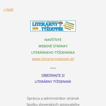
« Späť
NAVŠTÍVTE
WEBOVÉ STRÁNKY
LITERÁRNEHO TÝŽDENNÍKA
(
www.literarn
y-tyzdennik.sk
)
***
OBJEDNAJTE SI
LITERÁRNY TÝŽDENNÍK
Správca a administrátor stránok
Spolku slovenských spisovateľov