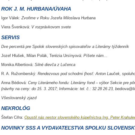
ROK J. M. HURBANA/ÚVAHA
Igor Válek:
Zvoňme v Roku Jozefa Miloslava Hurbana
Viera Švenková:
V rozprávkovom svete
SERVIS
Dve percentá pre Spolok slovenských spisovateľov a Literárny týždenník
Jozef Hlušek, Milan Polák, Terézia Ursínyová:
Píšete nám...
Monika Albertiová:
Silné dievča z Lučenca
R. A. Ružomberský:
Rendezvous pod schodmi (hosť: Anton Lauček, spoluho
Anna Bédiová:
Ceny Literárneho fondu: Literárny fond – výbor Sekcie pre pôvo
(návrhy na ceny: do 15. 3. 2017; Informácie: tel. č.: 32 28 26 23, bediova@li
Všeslovanský zjazd
NEKROLÓG
Štefan Cifra:
Opustil nás nestor slovenského kúpeľníctva Ing. Peter Krahule
NOVINKY SSS A VYDAVATEĽSTVA SPOLKU SLOVENS