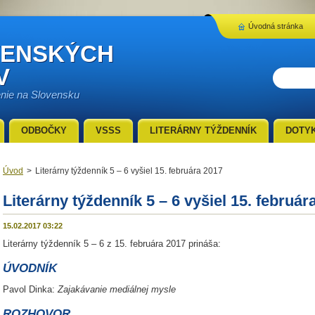
Úvodná stránka
VENSKÝCH
V
enie na Slovensku
ODBOČKY
VSSS
LITERÁRNY TÝŽDENNÍK
DOTY
Úvod
>
Literárny týždenník 5 – 6 vyšiel 15. februára 2017
Literárny týždenník 5 – 6 vyšiel 15. február
15.02.2017 03:22
Literárny týždenník 5 – 6 z 15. februára 2017 prináša:
ÚVODNÍK
Pavol Dinka:
Zajakávanie mediálnej mysle
ROZHOVOR