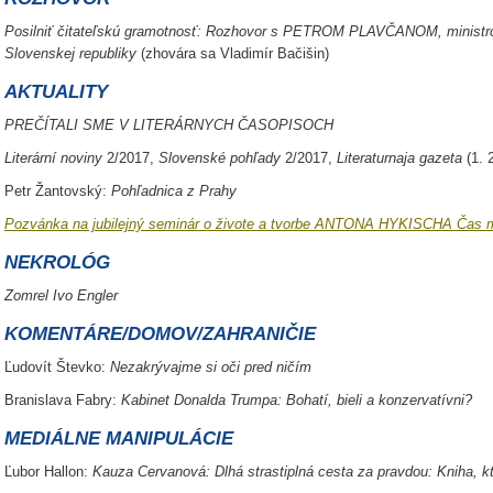
Posilniť čitateľskú gramotnosť: Rozhovor s PETROM PLAVČANOM, ministro
Slovenskej republiky
(zhovára sa Vladimír Bačišin)
AKTUALITY
PREČÍTALI SME V LITERÁRNYCH ČASOPISOCH
Literární noviny
2/2017,
Slovenské pohľady
2/2017,
Literaturnaja gazeta
(1. 
Petr Žantovský:
Pohľadnica z Prahy
Pozvánka na jubilejný seminár o živote a tvorbe ANTONA HYKISCHA Čas ma
NEKROLÓG
Zomrel Ivo Engler
KOMENTÁRE/DOMOV/ZAHRANIČIE
Ľudovít Števko:
Nezakrývajme si oči pred ničím
Branislava Fabry:
Kabinet Donalda Trumpa: Bohatí, bieli a konzervatívni?
MEDIÁLNE MANIPULÁCIE
Ľubor Hallon:
Kauza Cervanová: Dlhá strastiplná cesta za pravdou: Kniha, kto