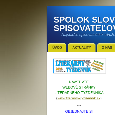
SPOLOK SLO
SPISOVATEĽO
Najstaršie spisovateľské združ
ÚVOD
AKTUALITY
O NÁS
NAVŠTÍVTE
WEBOVÉ STRÁNKY
LITERÁRNEHO TÝŽDENNÍKA
(
www.literarn
y-tyzdennik.sk
)
***
OBJEDNAJTE SI