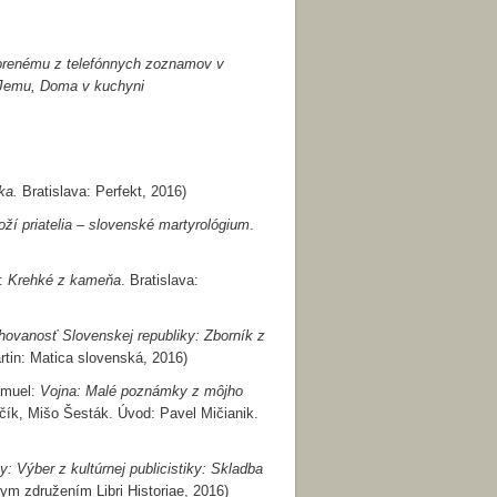
tvorenému z telefónnych zoznamov v
 Jemu, Doma v kuchyni
ka.
Bratislava: Perfekt, 2016)
oží priatelia – slovenské martyrológium
.
v:
Krehké z kameňa
. Bratislava:
chovanosť Slovenskej republiky: Zborník z
rtin: Matica slovenská, 2016)
muel:
Vojna: Malé poznámky z môjho
nčík, Mišo Šesták. Úvod: Pavel Mičianik.
: Výber z kultúrnej publicistiky: Skladba
ym združením Libri Historiae, 2016)