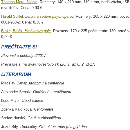
Thomas
More:
Utópia
.
Rozmery: 140 x 210 mm, 119 strán, tvrdá väzba, ISB
mysliteľov. Cena: 9,90 €
Harald Stiffel
: Lenka a sedem psychopatov
.
Rozmery: 165 x 220 mm, počet s
8061-960-2. Cena: 8,30 €
Blažej Belák:
Hrnčiarovo pole
.
Rozmery: 170 x 225 počet strán: 180, tvrdá 
9,90 €
PREČÍTAJTE SI
Slovenské pohľady 2/2017
Prečítajte si na www.noveslovo.sk
(26. 1. až 8. 2. 2017)
LiTERÁRIUM
Miroslav Danaj:
Aforizmy a sentencie
Alexander Scholz:
Oprášené starožitnosti
Ľudo Majer
: Spod čapice
Zdenka Kalčíková:
Centometre
Štefan Horský:
Gauč s chladničkou
Jozef Bily:
Drobničky XXL; Aforizmus (dvoj)týždňa