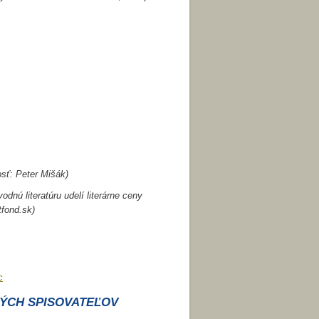
sť: Peter Mišák)
dnú literatúru udelí literárne ceny
tfond.sk)
c
KÝCH SPISOVATEĽOV