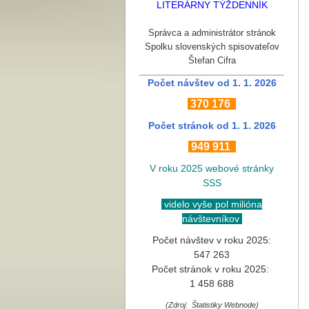
LITERÁRNY TÝŽDENNÍK
Správca a administrátor stránok
Spolku slovenských spisovateľov
Štefan Cifra
Počet návštev od 1. 1. 2026
370
176
Počet stránok
od 1. 1. 2026
949 911
V roku 2025 webové stránky
SSS
videlo vyše pol milióna
návštevníkov
Počet návštev v roku 2025:
547 263
Počet stránok v roku 2025:
1 458 688
(Zdroj: Štatistiky Webnode)