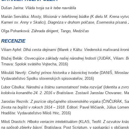
Dušan Jarina:
Vláda tvoja sa k tebe navrátila
Marián Servátka:
Mosty, Misionár v telefónnej búdke (K dielu M. Krena vy
Karneri sv. Anny v Skalici), Diagnóza v druhom polčase, Esemeska písaná
Oľga Pohanková:
Záhrada dirigent, Tango, Medzičas
RECENZIE
Viliam Apfel:
Dlhá cesta dejinami
(Marek z Káltu:
Viedenská maľovaná kroni
Blažej Belák:
Osvecujúce základy našej národnej hrdosti
(JUDÁK, Viliam:
B
Trnava: Spolok svätého Vojtecha, 2016)
Mikuláš Nevrlý:
Citeľný prínos historika v básnickej tvorbe
(DANIŠ, Mirosla
Vydavateľstvo Spolku slovenských spisovateľov, 2016)
Ľubor Cibulka:
Národnú a štátnu samostatnosť treba rozvíjať
(
Identita a zvr
kolokvia konaného 24. 2. 2016 v Bratislave
. Zostavil Jaroslav Chovanec. Ma
Jaroslav Rezník:
Z pozície obyčajného slovenského vojaka
(ČINČURÁK, Sa
života na bojišti v rokoch 1914 – 1918
. Editori: Pavel Mičianik, Július Lome
Hradište: Vydavateľstvo Miloš Hric, 2016)
Miloš Drastich:
Hlboko veriacim intelektuálom
(KLAS, Teofil:
Z ozvukov krásy
na spôsob zbierky básní.
Bratislava: Post Scriptum, v spolupráci s občiansk