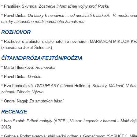
* František Škvrnda:
Zostrenie informačnej vojny proti Rusku
* Pavol Dinka:
Od lásky k nenávisti ... od nenávisti k láske?!: V. medziná
otázky súčasného medzinárodného žurnalizmu
ROZHOVOR
* Rozhovor s arabistom, diplomatom a novinárom MARIANOM MIKEOM
(zhovára sa Jozef Šelestiak)
ČÍTANIE/PRÓZA
/FEJTÓN/POÉZIA
* Marta Hlušíková:
Rovnováha
* Pavol Dinka:
Darček
* Eva Fordinálová:
DVOJHLASY
(Jánovi Hollému):
Selanky, Múdrosť, V čas s
zahradu Záhoria, Výzva
* Ondrej Nagaj:
Zo smutných básní
RECENZIE
* Ivan Szabó:
Príbeh mohyly
(APFEL, Viliam:
Legenda v kameni – Malé deji
2015)
* Gabriela Rothmayerová:
Náš veľký príbeh s Gorbačovom
(SYRUČEK, Mil