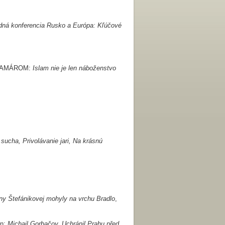
rodná konferencia Rusko a Európa: Kľúčové
 KRAMÁROM:
Islam nie je len náboženstvo
ucha, Privolávanie jari, Na krásnú
ny Štefánikovej mohyly na vrchu Bradlo
,
an:
Michail Gorbačov. Uchránil Prahu před