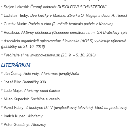
* Stojan Lekoski:
Čestný doktorát RUDOLFOVI SCHUSTEROVI
* Ladislav Hrubý:
Dve knižky v Martine: Zbierka O. Nagaja a debut A. Horec
* Gustáv Murín:
Poézia a víno (2.
ročník festivalu poézie v Kosove
)
* Redakcia:
Aktívny dôchodca (Ocenenie primátora hl. m. SR Bratislavy 
* Asociácia organizácií spisovateľov Slovenska (AOSS) vyhlasuje výberové
(prihlášky do 31. 10. 2016)
* Prečítajte si na www.noveslovo.sk (25. 9. – 5. 10. 2016)
LiTERÁRIUM
* Ján Čomaj:
Holé vety, Aforizmus (dvoj)týždňa
* Jozef Bily:
Drobničky XXL
* Ľudo Majer:
Aforizmy spod čapice
* Milan Kupecký:
Sociálne a veselo
* Pavel Fabry:
Z kuchyne DT V (dvojbodkovej televízie), ktorá sa predstavu
* Imrich Kupec:
Aforizmy
* Peter Gossányi:
Aforizmy