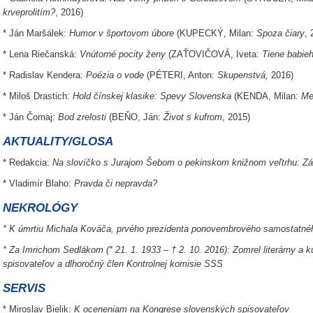
krveprolitím?
, 2016)
* Ján Maršálek:
Humor v športovom úbore
(KUPECKÝ, Milan:
Spoza čiary
, 
* Lena Riečanská:
Vnútorné pocity ženy
(ZAŤOVIČOVÁ, Iveta:
Tiene babieh
* Radislav Kendera:
Poézia o vode
(PÉTERI, Anton:
Skupenstvá,
2016)
* Miloš Drastich:
Hold čínskej klasike: Spevy Slovenska
(KENDA, Milan:
Me
* Ján Čomaj:
Bod zrelosti
(BEŇO, Ján:
Život s kufrom
, 2015)
AKTUALITY/GLOSA
* Redakcia:
Na slovíčko s Jurajom Šebom o pekinskom knižnom veľtrhu: Záu
* Vladimír Blaho:
Pravda či nepravda?
NEKROLÓGY
* K úmrtiu Michala Kováča, prvého prezidenta ponovembrového samostatného
* Za Imrichom Sedlákom (
* 21. 1. 1933 – † 2. 10. 2016
): Zomrel literárny a 
spisovateľov a dlhoročný člen Kontrolnej komisie SSS
SERVIS
* Miroslav Bielik:
K oceneniam na Kongrese slovenských spisovateľov