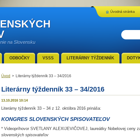
Úvodná stránka
VENSKÝCH
V
enie na Slovensku
ODBOČKY
VSSS
LITERÁRNY TÝŽDENNÍK
DOTY
Úvod
>
Literárny týždenník 33 – 34/2016
Literárny týždenník 33 – 34/2016
13.10.2016 10:14
Literárny týždenník 33 – 34 z 12. októbra 2016 prináša:
KONGRES SLOVENSKÝCH SPISOVATEĽOV
* Videopríhovor SVETLANY ALEXIJEVIČOVEJ, laureátky Nobelovej ceny za l
slovenských spisovateľov