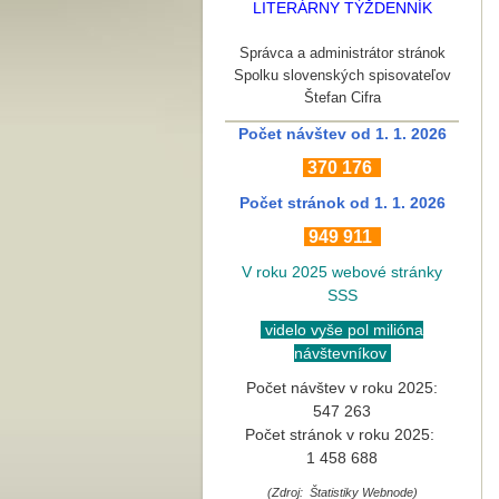
LITERÁRNY TÝŽDENNÍK
Správca a administrátor stránok
Spolku slovenských spisovateľov
Štefan Cifra
Počet návštev od 1. 1. 2026
370
176
Počet stránok
od 1. 1. 2026
949 911
V roku 2025 webové stránky
SSS
videlo vyše pol milióna
návštevníkov
Počet návštev v roku 2025:
547 263
Počet stránok v roku 2025:
1 458 688
(Zdroj: Štatistiky Webnode)