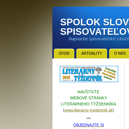
SPOLOK SLO
SPISOVATEĽO
Najstaršie spisovateľské združ
ÚVOD
AKTUALITY
O NÁS
NAVŠTÍVTE
WEBOVÉ STRÁNKY
LITERÁRNEHO TÝŽDENNÍKA
(
www.literarn
y-tyzdennik.sk
)
***
OBJEDNAJTE SI