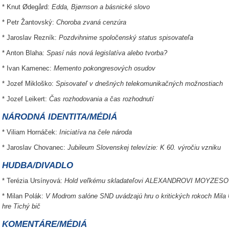
* Knut Ødegård:
Edda, Bjørnson a básnické slovo
* Petr Žantovský:
Choroba zvaná cenzúra
* Jaroslav Rezník:
Pozdvihnime spoločenský status spisovateľa
* Anton Blaha:
Spasí nás nová legislatíva alebo tvorba?
* Ivan Kamenec:
Memento pokongresových osudov
* Jozef Mikloško:
Spisovateľ v dnešných telekomunikačných možnostiach
* Jozef Leikert:
Čas rozhodovania a čas rozhodnutí
NÁRODNÁ IDENTITA/MÉDIÁ
* Viliam Hornáček:
Iniciatíva na čele národa
* Jaroslav Chovanec:
Jubileum Slovenskej televízie: K 60. výročiu vzniku
HUDBA/DIVADLO
* Terézia Ursínyová:
Hold veľkému skladateľovi
ALEXANDROVI MOYZESO
* Milan Polák:
V Modrom salóne SND uvádzajú hru o kritických rokoch Mila U
hre Tichý bič
KOMENTÁRE/MÉDIÁ