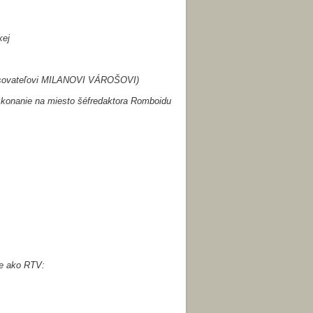
kej
spisovateľovi MILANOVI VÁROŠOVI)
 konanie na miesto šéfredaktora Romboidu
je ako RTV: