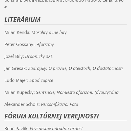
€
LiTERÁRIUM
Milan Kenda:
Morality a iné hity
Peter Gossányi:
Aforizmy
Jozef Bily:
Drobničky XXL
Ján Grešák:
Zádrapky: O pravde, O ateistoch, O dostatočnosti
Ľudo Majer:
Spod čapice
Milan Kupecký:
Sentencie; Namiesto aforizmu (dvoj)týždňa
Alexander Scholz:
Personifikácia: Päta
FÓRUM KULTÚRNEJ VEREJNOSTI
René Pavlík:
Povznesme národnú hrdosť