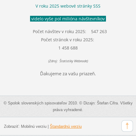
V roku 2025 webové stránky SSS
videlo vyše pol milióna návštevníkov
Počet návštev v roku 2025: 547 263
Počet stránok v roku 2025:
1 458 688
(Zdroj: Štatistiky Webnode)
Ďakujeme za vašu priazeň.
© Spolok slovenských spisovateľov 2010. © Dizajn: Štefan Cifra. Všetky
práva vyhradené.
Zobraziť:
Mobilnú verziu
|
Štandardnú verziu