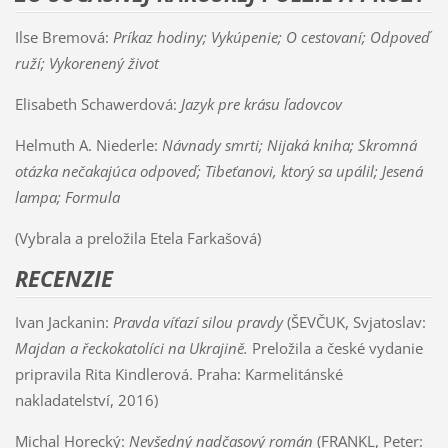
Ilse Bremová:
Príkaz hodiny; Vykúpenie; O cestovaní; Odpoveď
ruží; Vykorenený život
Elisabeth Schawerdová:
Jazyk pre krásu ľadovcov
Helmuth A. Niederle:
Návnady smrti; Nijaká kniha; Skromná
otázka nečakajúca odpoveď; Tibeťanovi, ktorý sa upálil; Jesená
lampa; Formula
(Vybrala a preložila Etela Farkašová)
RECENZIE
Ivan Jackanin:
Pravda víťazí silou pravdy
(ŠEVČUK, Svjatoslav:
Majdan a řeckokatolíci na Ukrajině.
Preložila a české vydanie
pripravila Rita Kindlerová. Praha: Karmelitánské
nakladatelství, 2016)
Michal Horecký:
Nevšedný nadčasový román
(FRANKL, Peter: