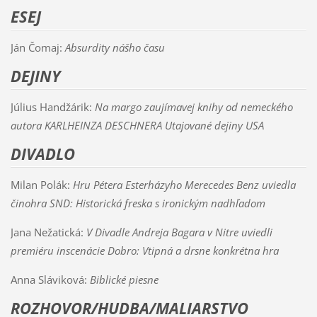
ESEJ
Ján Čomaj:
Absurdity nášho času
DEJINY
Július Handžárik:
Na margo zaujímavej knihy od nemeckého
autora KARLHEINZA DESCHNERA Utajované dejiny USA
DIVADLO
Milan Polák:
Hru Pétera Esterházyho Merecedes Benz uviedla
činohra SND: Historická freska s ironickým nadhľadom
Jana Nežatická:
V Divadle Andreja Bagara v Nitre uviedli
premiéru inscenácie Dobro: Vtipná a drsne konkrétna hra
Anna Sláviková:
Biblické piesne
ROZHOVOR/HUDBA/MALIARSTVO