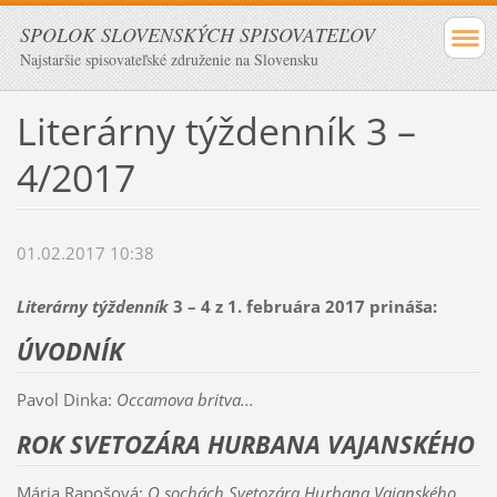
SPOLOK SLOVENSKÝCH SPISOVATEĽOV
Najstaršie spisovateľské združenie na Slovensku
Literárny týždenník 3 –
4/2017
01.02.2017 10:38
Literárny týždenník
3 – 4 z 1. februára 2017 prináša:
ÚVODNÍK
Pavol Dinka:
Occamova britva...
ROK SVETOZÁRA HURBANA VAJANSKÉHO
Mária Rapošová:
O sochách Svetozára Hurbana Vajanského