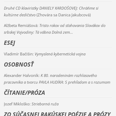
Druhé CD klaviristky DANIELY KARDOŠOVEJ: Chráňme si
kultúrne dedičstvo
(Zhovára sa Danica Jakubcová)
Alžbeta Remiášová:
Tristo rokov od sťahovania Slovákov do
srbskej Vojvodiny: Tá vábna Dolná zem...
ESEJ
Vladimír Bačišin:
Vymyslená kybernetická vojna
OSOBNOSŤ
Alexander Halvoník:
K 80. narodeninám rozhlasového
pracovníka a tvorcu PAVLA HUDÍKA: S prehľadom a s rozumom
ČÍTANIE/PRÓZA
Jozef Mikloško:
Strieborná ruža
ZO SÚČASNEJ RAKÚSKEJ POÉZIE A PRÓZY