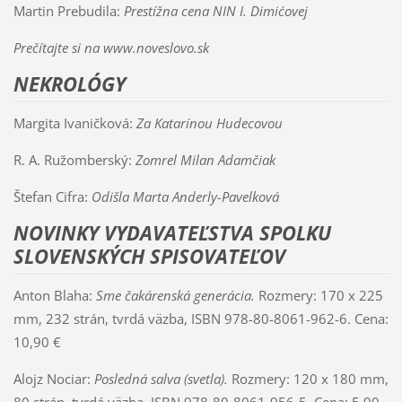
Martin Prebudila:
Prestížna cena NIN I. Dimićovej
Prečítajte si na www.noveslovo.sk
NEKROLÓGY
Margita Ivaničková:
Za Katarínou Hudecovou
R. A. Ružomberský:
Zomrel Milan Adamčiak
Štefan Cifra:
Odišla Marta Anderly-Pavelková
NOVINKY VYDAVATEĽSTVA SPOLKU
SLOVENSKÝCH SPISOVATEĽOV
Anton Blaha:
Sme čakárenská generácia.
Rozmery: 170 x 225
mm, 232 strán, tvrdá väzba, ISBN 978-80-8061-962-6. Cena:
10,90 €
Alojz Nociar:
Posledná salva (svetla).
Rozmery: 120 x 180 mm,
80 strán, tvrdá väzba, ISBN 978-80-8061-956-5. Cena: 5,90