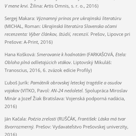
V mene krvi.
Žilina: Artis Omnis, s. r. o., 2016)
Sergej Makara:
Významný prínos pre ukrajinskú literatúru
(MICHAL, Roman:
Ukrajinská literatúra Slovenska očami
recenzenta: Výber článkov, štúdií, recenzií.
Prešov, Lipovce pri
Prešove: A-Print, 2016)
Hana Košková:
Smerovanie k hodnotám
(FARKAŠOVÁ,
Etela:
Obloha plná odlietajúcich vtákov
. Liptovský Mikuláš:
Tranoscius, 2016, 6. zväzok edície Profily)
Ľuboš Jurík:
Pamätník obrovskej leteckej tragédie a osudov
vojakov
(VITKO, Pavol
: AN-24 nedoletel.
Spolupráca Miroslav
Minár a Jozef Žiak Bratislava: Vojenská podporná nadácia,
2016)
Ján Kačala:
Poézia zrelosti
(RUŠČÁK,
František: Láska má tvar
štvorrozmerný.
Prešov: Vydavateľstvo Prešovskej univerzity,
2016)