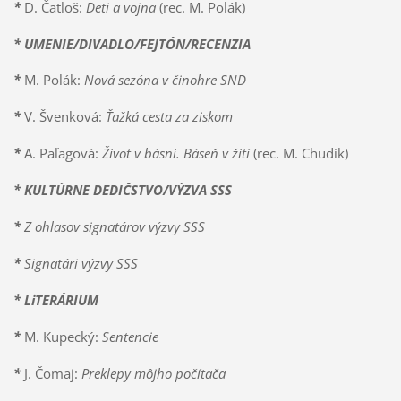
*
D. Čatloš:
Deti a vojna
(rec. M. Polák)
* UMENIE/DIVADLO/FEJTÓN/RECENZIA
*
M. Polák:
Nová sezóna v činohre SND
*
V. Švenková:
Ťažká cesta za ziskom
*
A. Paľagová:
Život v básni. Báseň v žití
(rec. M. Chudík)
* KULTÚRNE DEDIČSTVO/VÝZVA SSS
*
Z ohlasov signatárov výzvy SSS
*
Signatári výzvy SSS
* LiTERÁRIUM
*
M. Kupecký:
Sentencie
*
J. Čomaj:
Preklepy môjho počítača