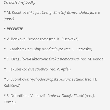
Do poslednej bodky
*
M. Košut:
Krehká jar
,
Cveng
,
Slnečný úsmev
,
Dúha
,
Jazero
(more)
* RECENZIE
*
V. Benková:
Herbár zeme
(rec. K. Pucovská)
*
J. Zambor:
Dom plný neviditeľných
(rec. Ľ. Petraško)
*
D. Draguľová-Faktorová:
Útok z pomaranča
(rec. M. Kenda)
*
J. Jakubisko:
Živé striebro
(rec. V. Apfel)
*
S. Svoráková:
Východoeurópske kultúrne štúdiá
(rec. H.
Kubišová)
*
S. Dubnička – V. Ilkovič:
Profesor Dionýz Ilkovič
(rec. J.
Čomaj)