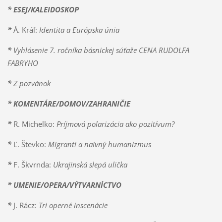
* ESEJ/KALEIDOSKOP
*
Á. Kráľ:
Identita a Európska únia
*
Vyhlásenie 7. ročníka básnickej súťaže CENA RUDOLFA
FABRYHO
*
Z pozvánok
* KOMENTÁRE/DOMOV/ZAHRANIČIE
*
R. Michelko:
Príjmová polarizácia ako pozitívum?
*
Ľ. Števko:
Migranti a naivný humanizmus
*
F. Škvrnda:
Ukrajinská slepá ulička
* UMENIE/OPERA/VÝTVARNÍCTVO
*
J. Rácz:
Tri operné inscenácie