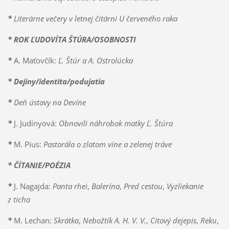
*
Literárne večery v letnej čitárni U červeného raka
* ROK ĽUDOVÍTA ŠTÚRA/OSOBNOSTI
*
A. Maťovčík:
Ľ. Štúr a A. Ostrolúcka
* Dejiny/identita/podujatia
*
Deň ústavy na Devíne
*
J. Judínyová:
Obnovili náhrobok matky Ľ. Štúra
*
M. Pius:
Pastorála o zlatom víne a zelenej tráve
* ČÍTANIE/POÉZIA
*
J. Nagajda:
Panta rhei
,
Balerína
,
Pred cestou
,
Vyzliekanie
z ticha
*
M. Lechan:
Skrátka
,
Nebožtík A. H. V. V.
,
Citový dejepis
,
Reku
,