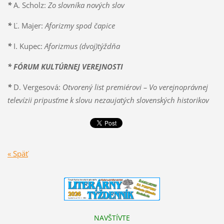
*
A. Scholz:
Zo slovníka nových slov
*
Ľ. Majer:
Aforizmy spod čapice
*
I. Kupec:
Aforizmus (dvoj)týždňa
* FÓRUM KULTÚRNEJ VEREJNOSTI
*
D. Vergesová:
Otvorený list premiérovi – Vo verejnoprávnej
televízii pripusťme k slovu nezaujatých slovenských historikov
« Späť
NAVŠTÍVTE