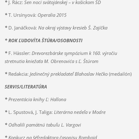
*
J. Rácz:
Sen noci svätojánskej – v košickom ŠD
*
T. Ursínyová:
Operalia 2015
*
D. Janáčková:
Na okraj výstavy kresieb Š. Zajíčka
* ROK ĽUDOVÍTA ŠTÚRA/OSOBNOSTI
*
F. Hässler:
Drevorezbárske sympózium k 160. výročiu
stretnutia kniežaťa M. Obrenovića s Ľ. Štúrom
*
Redakcia:
Jedinečný prekladateľ Blahoslav Hečko
(medailón)
SERVIS/LITERATÚRA
*
Prezentácia knihy Ľ: Hallona
*
L. Spustová, J. Taliga:
Literárna nedeľa v Modre
*
Odhalili pamätnú tabuľu L. Vargovi
*
Konkurz na šéfredaktora časopisu Romboid