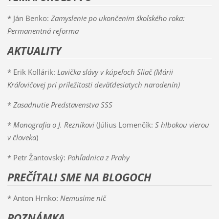
* Ján Benko:
Zamyslenie po ukončením školského roka:
Permanentná reforma
AKTUALITY
* Erik Kollárik:
Lavička slávy v kúpeľoch Sliač (Márii
Kráľovičovej pri príležitosti deväťdesiatych narodenín)
*
Zasadnutie Predstavenstva SSS
*
Monografia o J. Rezníkovi
(Július Lomenčík:
S hlbokou vierou
v človeka
)
* Petr Žantovský:
Pohľadnica z Prahy
PREČÍTALI SME NA BLOGOCH
* Anton Hrnko:
Nemusíme nič
POZNÁMKA