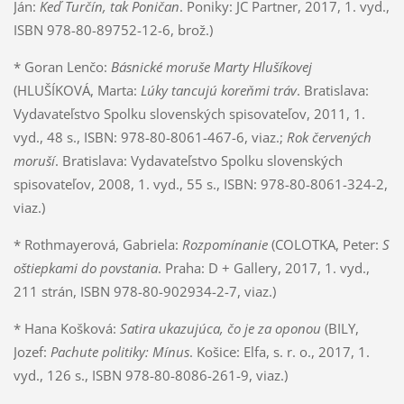
Ján:
Keď Turčín, tak Poničan
. Poniky: JC Partner, 2017, 1. vyd.,
ISBN 978-80-89752-12-6, brož.)
* Goran Lenčo:
Básnické moruše Marty Hlušíkovej
(HLUŠÍKOVÁ, Marta:
Lúky tancujú koreňmi tráv
. Bratislava:
Vydavateľstvo Spolku slovenských spisovateľov, 2011, 1.
vyd., 48 s., ISBN: 978-80-8061-467-6, viaz.;
Rok červených
moruší
. Bratislava: Vydavateľstvo Spolku slovenských
spisovateľov, 2008, 1. vyd., 55 s., ISBN: 978-80-8061-324-2,
viaz.)
* Rothmayerová, Gabriela:
Rozpomínanie
(COLOTKA, Peter:
S
oštiepkami do povstania
. Praha: D + Gallery, 2017, 1. vyd.,
211 strán, ISBN 978-80-902934-2-7, viaz.)
* Hana Košková:
Satira ukazujúca, čo je za oponou
(BILY,
Jozef:
Pachute politiky: Mínus
. Košice: Elfa, s. r. o., 2017, 1.
vyd., 126 s., ISBN 978-80-8086-261-9, viaz.)