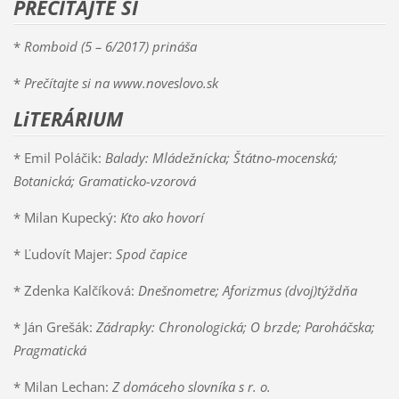
PREČÍTAJTE SI
*
Romboid (5 – 6/2017) prináša
*
Prečítajte si na www.noveslovo.sk
LiTERÁRIUM
* Emil Poláčik:
Balady: Mládežnícka; Štátno-mocenská;
Botanická; Gramaticko-vzorová
* Milan Kupecký:
Kto ako hovorí
* Ľudovít Majer:
Spod čapice
* Zdenka Kalčíková:
Dnešnometre; Aforizmus (dvoj)týždňa
* Ján Grešák:
Zádrapky: Chronologická; O brzde; Paroháčska;
Pragmatická
* Milan Lechan:
Z domáceho slovníka s r. o.