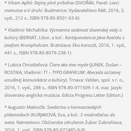
* Viliam Apfel:
Dejiny plné príbehov
(DVOŘÁK, Pavel:
Lovci
mamutov a tí druhí
. Budmerice: Vydavateľstvo RAK, 2016, 2.
vyd., 212 s., ISBN 978-80-8501-63-6)
* Vladimír Michalička:
Významná osobnosť slovenskej vedy a
kultúry
(BERNÁT, Libor, a kol.:
Korešpondencia Jána Kvačalu s
Josefom Krumpholcom
. Bratislava: Eko-konzult, 2016, 1. vyd.,
441 s., ISBN 978-80-8079-238-1)
* Ľubica Chriašteľová:
Čiara ako stav mysle
(JUNEK, Dušan –
ROSTIKA, Vladimír:
T1 – TYPO:GRAFIK:UM: Abeceda súčasnej
vizuálnej komunikácie a kultúry
). Trnava: Veldan, spol. s r. o.,
2016, 1. vyd., 288 s., ISBN 978-80-971509-1-4, viaz. Jazyk:
slovensko-anglická mutácia. Edícia Progress Letter Edition.)
* Augustín Maťovčík:
Svedectvo o hornooravských
plátenníkoch
(KURJAKOVÁ, Eva, a kol.:
S modrotlačou do
sveta
. Námestovo: Občianske združenie Zubor Zubrohlava,
2016, 1. vyd., ISBN 978-80-972485-9-8)