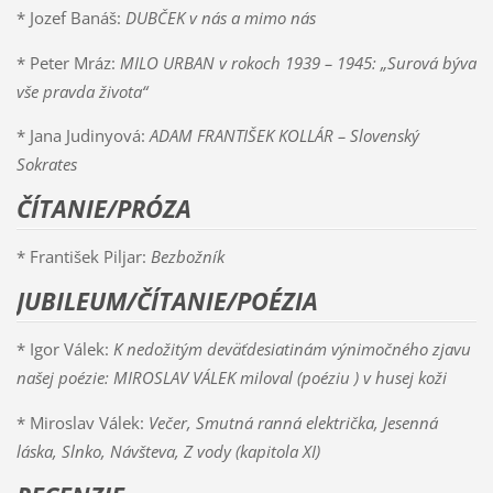
* Jozef Banáš:
DUBČEK
v nás a mimo nás
* Peter Mráz:
MILO URBAN
v rokoch 1939 – 1945: „Surová býva
vše pravda života“
* Jana Judinyová:
ADAM FRANTIŠEK KOLLÁR
– Slovenský
Sokrates
ČÍTANIE/PRÓZA
* František Piljar:
Bezbožník
JUBILEUM/ČÍTANIE/POÉZIA
* Igor Válek:
K nedožitým deväťdesiatinám výnimočného zjavu
našej poézie:
MIROSLAV VÁLEK
miloval (poéziu ) v husej koži
* Miroslav Válek:
Večer, Smutná ranná električka, Jesenná
láska, Slnko, Návšteva, Z vody (kapitola XI)