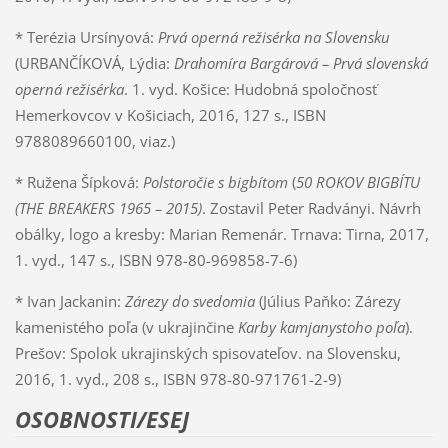
* Terézia Ursínyová:
Prvá operná režisérka na Slovensku
(URBANČÍKOVÁ, Lýdia:
Drahomíra Bargárová – Prvá slovenská
operná režisérka
. 1. vyd. Košice: Hudobná spoločnosť
Hemerkovcov v Košiciach, 2016, 127 s., ISBN
9788089660100,
viaz.)
* Ružena Šípková:
Polstoročie s bigbítom
(
50 ROKOV BIGBÍTU
(THE BREAKERS 1965 – 2015)
. Zostavil Peter Radványi. Návrh
obálky, logo a kresby: Marian Remenár. Trnava: Tirna, 2017,
1. vyd., 147 s., ISBN 978-80-969858-7-6)
* Ivan Jackanin:
Zárezy do svedomia
(Július Paňko: Zárezy
kamenistého poľa (v ukrajinčine
Karby kamjanystoho poľa
).
Prešov: Spolok ukrajinských spisovateľov. na Slovensku,
2016, 1. vyd., 208 s., ISBN 978-80-971761-2-9)
OSOBNOSTI/ESEJ