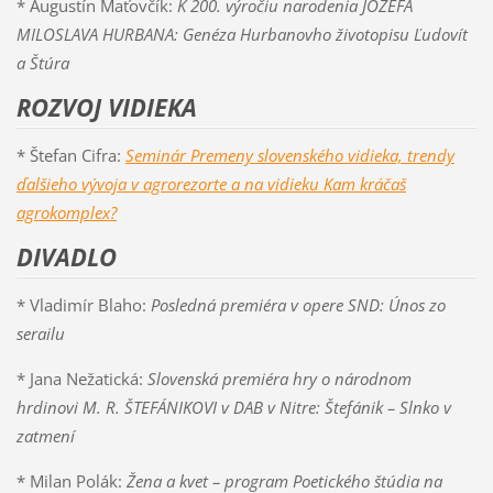
* Augustín Maťovčík:
K 200. výročiu narodenia
JOZEFA
MILOSLAVA HURBANA
: Genéza Hurbanovho životopisu Ľudovít
a Štúra
ROZVOJ VIDIEKA
* Štefan Cifra:
Seminár Premeny slovenského vidieka, trendy
ďalšieho vývoja v agrorezorte a na vidieku Kam kráčaš
agrokomplex?
DIVADLO
* Vladimír Blaho:
Posledná premiéra v opere SND: Únos zo
serailu
* Jana Nežatická:
Slovenská premiéra hry o národnom
hrdinovi
M. R. ŠTEFÁNIKOVI
v DAB v Nitre: Štefánik – Slnko v
zatmení
* Milan Polák:
Žena a kvet – program Poetického štúdia na