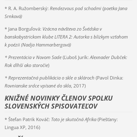
* R. A. Ružomberský:
Rendezvous pod schodmi (poetka Jana
Srnková)
* Jana Borguľová:
Vzácna návšteva zo Švédska v
banskobystrickom klube LITERA 2: Autorka s blízkym vzťahom
k poézii (Nadja Hammarbergová)
* Prezentácia v Novom Sade
(Ľuboš Jurík:
Alexnader Dubček:
Rok dlhší ako storočie
)
* Reprezentačná publikácia o skle a sklároch
(Pavol Dinka:
Rovnianske srdce vpísané do skla
, 2017)
KNIŽNÉ NOVINKY ČLENOV SPOLKU
SLOVENSKÝCH SPISOVATEĽOV
* Štefan Patrik Kováč:
Toto je skutočná Afrika
(Piešťany:
Lingua XP, 2016)