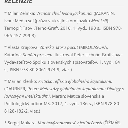
RECENZIE
* Milan Zelinka:
Večnosť chvíľ Ivana Jackanina.
(JACKANIN,
Ivan: Med a soľ (próza v ukrajinskom jazyku
Med i siľ
).
Ternopiľ: Taov „Terno-Graf“, 2016, 1. vyd., 190 s., ISBN 978-
966-457-299-3)
* Vlasta Krajčová:
Zbierka, ktorú počuť
(MIKOLÁŠOVÁ,
Katarína:
Sonáta pre zem
. Ilustroval Peter Uchnár. Bratislava:
Vydavateľstvo Spolku slovenských spisovateľov, 1. vyd., 64
s., ISBN 978-80-8061-974-9, viaz.)
* Marián Klenko:
Kritická reflexia globálneho kapitalizmu
(DAUBNER, Peter:
Metastázy globálneho kapitalizmu: Dialógy s
ľavicovými intelektuálmi
. Martin: Matica slovenská a
Politologický odbor MS, 2017, 1. vyd., 136 s., ISBN 978-80-
8128-182-2, viaz.)
* Sergej Makara:
Mnohovýznamovosť v jedinečnosti
(ČIŽMÁR,