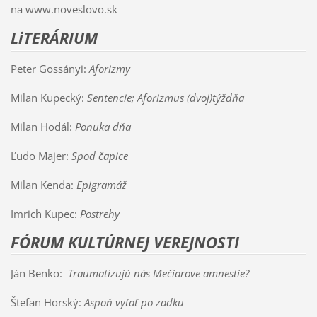
na www.noveslovo.sk
LiTERÁRIUM
Peter Gossányi:
Aforizmy
Milan Kupecký:
Sentencie; Aforizmus (dvoj)týždňa
Milan Hodál:
Ponuka dňa
Ľudo Majer:
Spod čapice
Milan Kenda:
Epigramáž
Imrich Kupec:
Postrehy
FÓRUM KULTÚRNEJ VEREJNOSTI
Ján Benko:
Traumatizujú nás Mečiarove amnestie?
Štefan Horský:
Aspoň vyťať po zadku