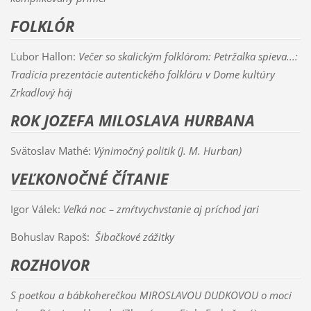
FOLKLÓR
Ľubor Hallon:
Večer so skalickým folklórom: Petržalka spieva...:
Tradícia prezentácie autentického folklóru v Dome kultúry
Zrkadlový háj
ROK JOZEFA MILOSLAVA HURBANA
Svätoslav Mathé:
Výnimočný politik (J. M. Hurban)
VEĽKONOČNÉ ČÍTANIE
Igor Válek:
Veľká noc – zmŕtvychvstanie aj príchod jari
Bohuslav Rapoš:
Šibačkové zážitky
ROZHOVOR
S poetkou a bábkoherečkou MIROSLAVOU DUDKOVOU o moci