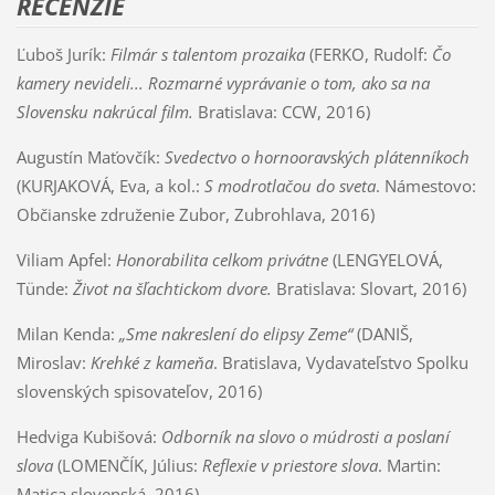
RECENZIE
Ľuboš Jurík:
Filmár s talentom prozaika
(FERKO, Rudolf:
Čo
kamery nevideli... Rozmarné vyprávanie o tom, ako sa na
Slovensku nakrúcal film.
Bratislava: CCW, 2016)
Augustín Maťovčík:
Svedectvo o hornooravských plátenníkoch
(KURJAKOVÁ, Eva, a kol.:
S modrotlačou do sveta
. Námestovo:
Občianske združenie Zubor, Zubrohlava, 2016)
Viliam Apfel:
Honorabilita celkom privátne
(LENGYELOVÁ,
Tünde:
Život na šľachtickom dvore.
Bratislava: Slovart, 2016)
Milan Kenda:
„Sme nakreslení do elipsy Zeme“
(DANIŠ,
Miroslav:
Krehké z kameňa
. Bratislava, Vydavateľstvo Spolku
slovenských spisovateľov, 2016)
Hedviga Kubišová:
Odborník na slovo o múdrosti a poslaní
slova
(LOMENČÍK, Július:
Reflexie v priestore slova
. Martin:
Matica slovenská, 2016)