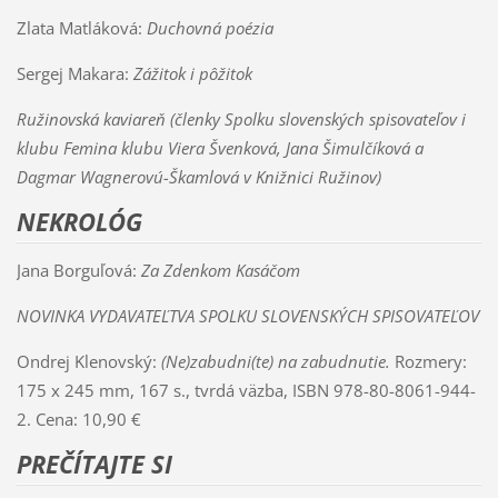
Zlata Matláková:
Duchovná poézia
Sergej Makara:
Zážitok i pôžitok
Ružinovská kaviareň (členky Spolku slovenských spisovateľov i
klubu Femina klubu Viera Švenková, Jana Šimulčíková a
Dagmar Wagnerovú-Škamlová v Knižnici Ružinov)
NEKROLÓG
Jana Borguľová:
Za Zdenkom Kasáčom
NOVINKA VYDAVATEĽTVA SPOLKU SLOVENSKÝCH SPISOVATEĽOV
Ondrej Klenovský:
(Ne)zabudni(te) na zabudnutie.
Rozmery:
175 x 245 mm, 167 s., tvrdá väzba, ISBN 978-80-8061-944-
2. Cena: 10,90 €
PREČÍTAJTE SI