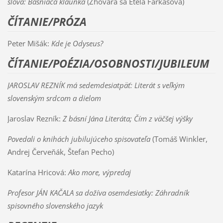
slova: Básniaca klaunka
(Zhovára sa Etela Farkašová)
ČÍTANIE/PRÓZA
Peter Mišák:
Kde je Odyseus?
ČÍTANIE/POÉZIA/OSOBNOSTI/JUBILEUM
JAROSLAV REZNÍK má sedemdesiatpäť: Literát s veľkým
slovenským srdcom a dielom
Jaroslav Rezník:
Z básní Jána Literáta; Čím z väčšej výšky
Povedali o knihách jubilujúceho spisovateľa
(Tomáš Winkler,
Andrej Červeňák, Štefan Pecho)
Katarína Hricová:
Ako more, výpredaj
Profesor JÁN KAČALA sa dožíva osemdesiatky: Záhradník
spisovného slovenského jazyk