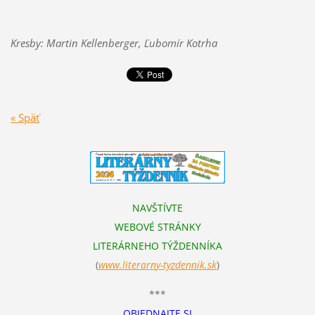
Kresby: Martin Kellenberger, Ľubomír Kotrha
« Späť
NAVŠTÍVTE
WEBOVÉ STRÁNKY
LITERÁRNEHO TÝŽDENNÍKA
(
www.literarn
y-tyzdennik.sk
)
***
OBJEDNAJTE SI