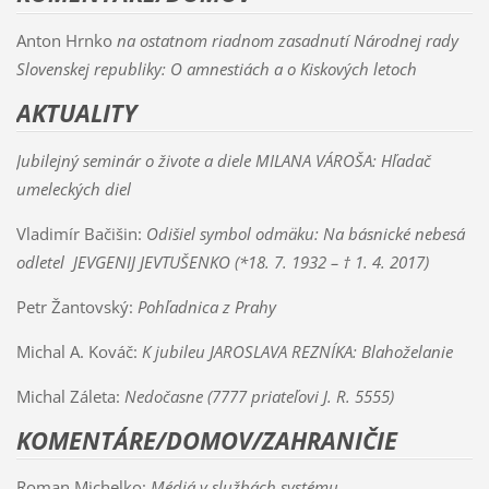
Anton Hrnko
na ostatnom riadnom zasadnutí Národnej rady
Slovenskej republiky: O amnestiách a o Kiskových letoch
AKTUALITY
Jubilejný seminár o živote a diele MILANA VÁROŠA: Hľadač
umeleckých diel
Vladimír Bačišin:
Odišiel symbol odmäku: Na básnické nebesá
odletel JEVGENIJ JEVTUŠENKO (*18. 7. 1932 – † 1. 4. 2017)
Petr Žantovský:
Pohľadnica z Prahy
Michal A. Kováč:
K jubileu JAROSLAVA REZNÍKA: Blahoželanie
Michal Záleta:
Nedočasne (7777 priateľovi J. R. 5555)
KOMENTÁRE/DOMOV/ZAHRANIČIE
Roman Michelko:
Médiá v službách systému