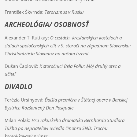
František Škvrnda:
Terorizmus v Rusku
ARCHEOLÓGIA/ OSOBNOSŤ
Alexander T. Ruttkay:
O cestách, kresťanských kostoloch a
sídlach spoločenských elít v 9. storočí na západnom Slovensku:
Christianizácia Slovanov na našom území
Dušan Čaplovič:
K storočnici Bela Pollu: Môj druhý otec a
učiteľ
DIVADLO
Terézia Ursínyová:
Ďalšia premiéra v Štátnej opere v Banskej
Bystrici: Rozšantený Don Pasquale
Milan Polák:
Hru rakúskeho dramatika Bernharda Studlara
Túžba po nepriateľovi uviedla činohra SND: Trochu
komplikovaný prímer