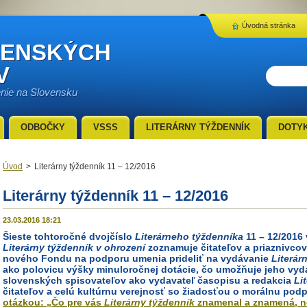
Úvodná stránka
VENSKÝCH
V
enie na Slovensku
ODBOČKY
VSSS
LITERÁRNY TÝŽDENNÍK
DOTY
Úvod
>
Literárny týždenník 11 – 12/2016
Literárny týždenník 11 – 12/2016
23.03.2016 18:21
Šieste tohtoročné dvojčíslo
Literárneho týždenníka
11 – 12/2016
Literárny týždenník v ohrození
zoznamuje čitateľov a priaznivco
nového Fondu na podporu umenia prideliť na vydávanie
Literár
ako polovicu výšky minuloročnej dotácie, čo umožňuje jeho vydá
slovenských spisovateľov ako vydavateľ časopisu a redakcia
Li
čitateľov a celú kultúrnu verejnosť so žiadosťou o morálnu pod
otázkou: „Čo pre vás
Literárny týždenník
znamenal a znamená, ne