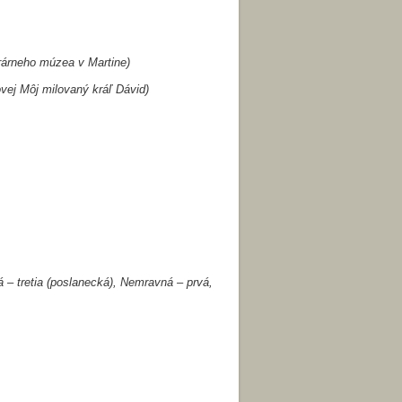
rárneho múzea v Martine)
vej Môj milovaný kráľ Dávid)
 – tretia (poslanecká), Nemravná – prvá,