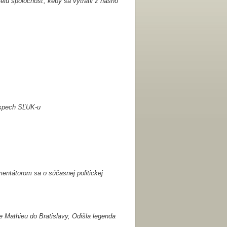
elú spoločnosť, keby sa vytratil z nášho
 Úspech SĽUK-u
mentátorom sa o súčasnej politickej
le Mathieu do Bratislavy, Odišla legenda