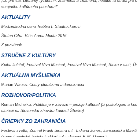
„Čo pre vás Literárny týždenník znamenal a znamená, nebude to strata pre c
verejného kultúrneho priestoru?“
AKTUALITY
Medzinárodná cena Trebbia I. Stadtruckerovi
Štefan Cifra: Vitis Aurea Modra 2016
Z pozvánok
STRUČNE Z KULTÚRY
Kniha-liečiteľ, Festival Viva Musica!, Festival Viva Musica!, Slnko v sieti,
AKTUÁLNA MYŠLIENKA
Marian Váross:
Cesty pluralizmu a demokracia
ROZHOVOR/POLITIKA
Roman Michelko:
Politika je v závoze – prežije kultúra? (S politológom a ko
situácii na Slovensku zhovára Ľudovít Števko)
ČRIEPKY ZO ZAHRANIČIA
Festival svetla, Zomrel Frank Sinatra ml., Indiana Jones, šansoniérka Mireil
(zomrel anglický hudobný skladateľ a dirigent P. M. Davies)