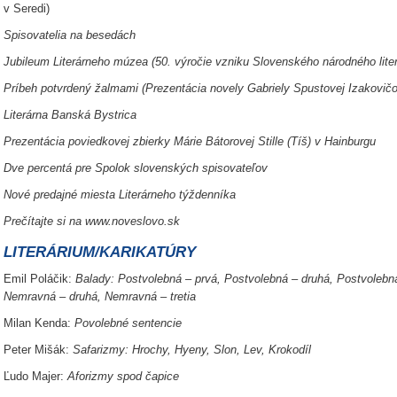
v Seredi)
Spisovatelia na besedách
Jubileum Literárneho múzea (50. výročie vzniku Slovenského národného lite
Príbeh potvrdený žalmami (Prezentácia novely Gabriely Spustovej Izakovičo
Literárna Banská Bystrica
Prezentácia poviedkovej zbierky Márie Bátorovej Stille (Tíš) v Hainburgu
Dve percentá pre Spolok slovenských spisovateľov
Nové predajné miesta Literárneho týždenníka
Prečítajte si na www.noveslovo.sk
LITERÁRIUM/KARIKATÚRY
Emil Poláčik:
Balady: Postvolebná – prvá, Postvolebná – druhá, Postvolebná
Nemravná – druhá, Nemravná – tretia
Milan Kenda:
Povolebné sentencie
Peter Mišák:
Safarizmy: Hrochy, Hyeny, Slon, Lev, Krokodíl
Ľudo Majer:
Aforizmy spod čapice