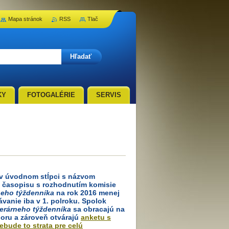
Mapa stránok
RSS
Tlač
KY
FOTOGALÉRIE
SERVIS
 v úvodnom stĺpci s názvom
v časopisu s rozhodnutím komisie
neho týždenníka
na rok 2016 menej
vanie iba v 1. polroku. Spolok
terárneho týždenníka
sa obracajú na
poru a zároveň otvárajú
anketu s
bude to strata pre celú