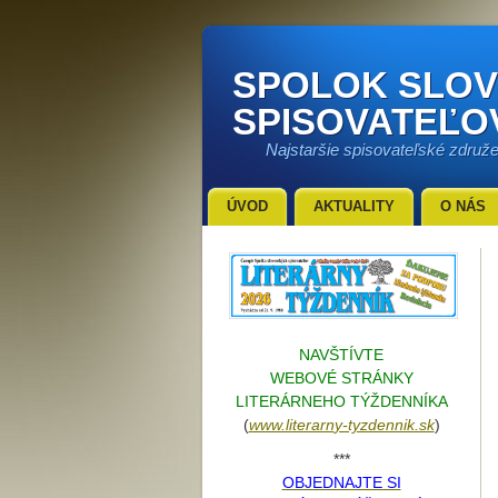
SPOLOK SLO
SPISOVATEĽO
Najstaršie spisovateľské združ
ÚVOD
AKTUALITY
O NÁS
NAVŠTÍVTE
WEBOVÉ STRÁNKY
LITERÁRNEHO TÝŽDENNÍKA
(
www.literarn
y-tyzdennik.sk
)
***
OBJEDNAJTE SI