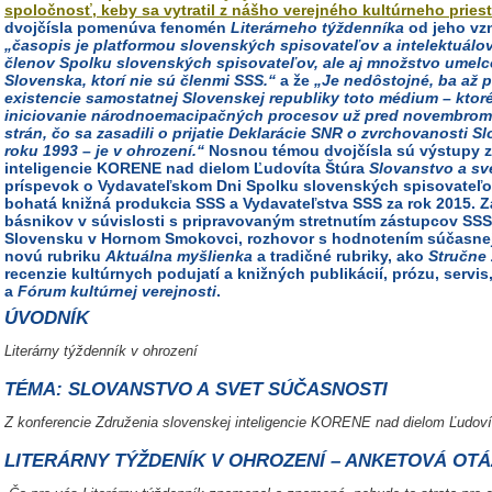
spoločnosť, keby sa vytratil z nášho verejného kultúrneho pries
dvojčísla pomenúva fenomén
Literárneho týždenníka
od jeho vz
„časopis je platformou slovenských spisovateľov a intelektuálov
členov Spolku slovenských spisovateľov, ale aj množstvo umelc
Slovenska, ktorí nie sú členmi SSS.“
a že
„Je nedôstojné, ba až 
existencie samostatnej Slovenskej republiky toto médium – ktoré
iniciovanie národnoemacipačných procesov už pred novembrom 
strán, čo sa zasadili o prijatie Deklarácie SNR o zvrchovanosti S
roku 1993 – je v ohrození.“
Nosnou témou dvojčísla sú výstupy z
inteligencie KORENE nad dielom Ľudovíta Štúra
Slovanstvo a sv
príspevok o Vydavateľskom Dni Spolku slovenských spisovateľov
bohatá knižná produkcia SSS a Vydavateľstva SSS za rok 2015. 
básnikov v súvislosti s pripravovaným stretnutím zástupcov SS
Slovensku v Hornom Smokovci, rozhovor s hodnotením súčasnej p
novú rubriku
Aktuálna myšlienka
a tradičné rubriky, ako
Stručne 
recenzie kultúrnych podujatí a knižných publikácií, prózu, servis
a
Fórum kultúrnej verejnosti
.
ÚVODNÍK
Literárny týždenník v ohrození
TÉMA: SLOVANSTVO A SVET SÚČASNOSTI
Z konferencie Združenia slovenskej inteligencie KORENE nad dielom Ľudoví
LITERÁRNY TÝŽDENÍK V OHROZENÍ – ANKETOVÁ OT