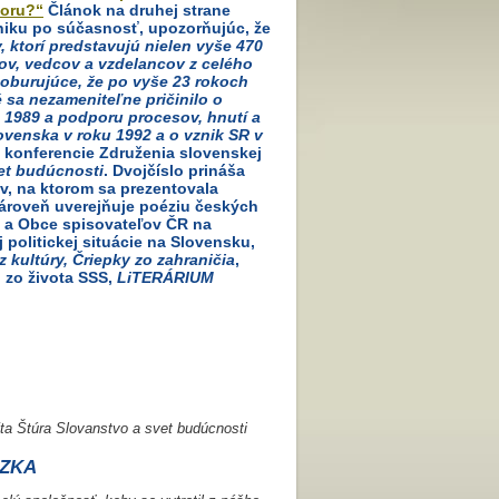
toru?“
Článok na druhej strane
niku po súčasnosť, upozorňujúc, že
, ktorí predstavujú nielen vyše 470
ov, vedcov a vzdelancov z celého
poburujúce, že po vyše 23 rokoch
 sa nezameniteľne pričinilo o
1989 a podporu procesov, hnutí a
lovenska v roku 1992 a o vznik SR v
 konferencie Združenia slovenskej
et budúcnosti
. Dvojčíslo prináša
, na ktorom sa prezentovala
Zároveň uverejňuje poéziu českých
S a Obce spisovateľov ČR na
olitickej situácie na Slovensku,
z kultúry, Čriepky zo zahraničia
,
, zo života SSS,
LiTERÁRIUM
ta Štúra Slovanstvo a svet budúcnosti
ÁZKA