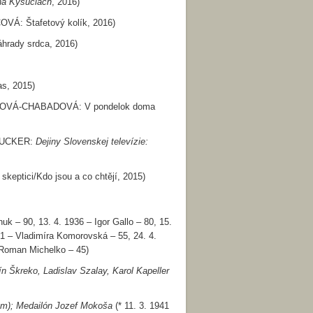
 na Kysuciach
, 2016)
Á: Štafetový kolík, 2016)
rady srdca, 2016)
s, 2015)
OVÁ-CHABADOVÁ: V pondelok doma
RUCKER:
Dejiny Slovenskej televízie:
ptici/Kdo jsou a co chtějí, 2015)
uk – 90, 13. 4. 1936 – Igor Gallo – 80, 15.
61 – Vladimíra Komorovská – 55, 24. 4.
– Roman Michelko – 45)
n Škreko, Ladislav Szalay, Karol Kapeller
ám); Medailón Jozef Mokoša
(* 11. 3. 1941