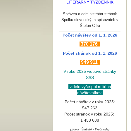
LITERÁRNY TÝŽDENNÍK
Správca a administrátor stránok
Spolku slovenských spisovateľov
Štefan Cifra
Počet návštev od 1. 1. 2026
370
176
Počet stránok
od 1. 1. 2026
949 911
V roku 2025 webové stránky
SSS
videlo vyše pol milióna
návštevníkov
Počet návštev v roku 2025:
547 263
Počet stránok v roku 2025:
1 458 688
(Zdroj: Štatistiky Webnode)