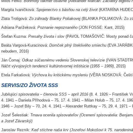
Miloš Ferko:
Bonmoty takmer oslavné
(Alexander Marčan:
Začiatky bigbítu
Margita Ivaničková:
Spojenectvo s básňou na celý život
(KATARÍNA HUDECOV
Zlata Troligová:
Zo záhrady Blanky Poliakovej
(BLANKA POLIAKOVÁ: Zo záh
Adriana Parížeková:
Poznanie nepoznaného
(JON FOSSE: Kant, 2015)
Štefan Kuzma:
Presahy života i slov
(PAVOL TOMAŠOVIČ: Mosty ponad ča
Beáta Vargová-Kuracinová:
Domček plný šteklivého smiechu
(EVA JARÁBK
nebudem, 2016)
Ján Čomaj:
Odkaz súčasnému vedeniu Slovenskej televízie
(IVAN STADT
Náčrt vývojových tendencií kultúrotvornej inštitúcie (1955 – 1989)
, 2015)
Etela Farkašová:
Výchova ku kritickému mysleniu
(VĚRA NOSKOVÁ: Čeští ske
SERVIS/ZO ŽIVOTA SSS
Jubilujúci spisovatelia – členovia SSS – apríl 2016
(8. 4. 1926 – František Vn
4. 1941 – Daniela Příhodová – 75, 17. 4. 1941 – Milan Holub – 75, 17. 4. 19
1946 – Jozef Bily – 70, 24. 4. 1941 – Alexander Ruttkay – 75, 29. 4. 1971 
Jozef Šelestiak:
Trnava ocenila spisovateľov (Ocenení spisovatelia: Benjamí
a Jozef Závarský)
Jaroslav Rezník:
Keď stíchne naša krv (Jozefovi Mokošovi k 75. narodenin