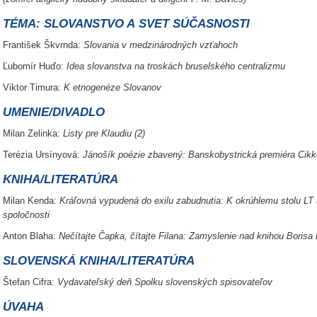
TÉMA: SLOVANSTVO A SVET SÚČASNOSTI
František Škvrnda:
Slovania v medzinárodných vzťahoch
Ľubomír Huďo:
Idea slovanstva na troskách bruselského centralizmu
Viktor Timura:
K etnogenéze Slovanov
UMENIE/DIVADLO
Milan Zelinka:
Listy pre Klaudiu (2)
Terézia Ursínyová:
Jánošík poézie zbavený: Banskobystrická premiéra Cikk
KNIHA/LITERATÚRA
Milan Kenda:
Kráľovná vypudená do exilu zabudnutia: K okrúhlemu stolu LT 
spoločnosti
Anton Blaha:
Nečítajte Čapka, čítajte Filana: Zamyslenie nad knihou Borisa
SLOVENSKÁ KNIHA/LITERATÚRA
Štefan Cifra:
Vydavateľský deň Spolku slovenských spisovateľov
ÚVAHA