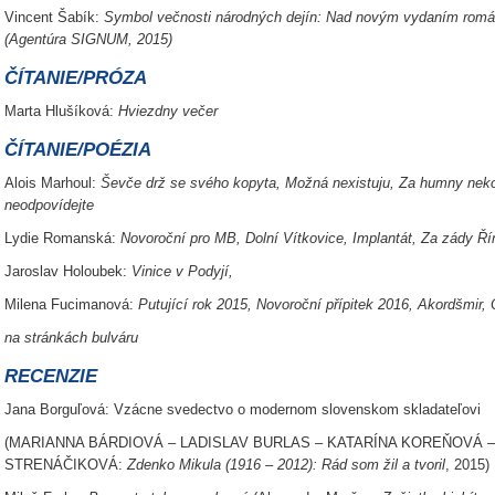
Vincent Šabík:
Symbol večnosti národných dejín: Nad novým vydaním romá
(Agentúra SIGNUM, 2015)
ČÍTANIE/PRÓZA
Marta Hlušíková:
Hviezdny večer
ČÍTANIE/POÉZIA
Alois Marhoul:
Ševče drž se svého kopyta, Možná nexistuju, Za humny neko
neodpovídejte
Lydie Romanská:
Novoroční pro MB, Dolní Vítkovice, Implantát, Za zády Ř
Jaroslav Holoubek:
Vinice v Podyjí,
Milena Fucimanová:
Putující rok 2015, Novoroční přípitek 2016, Akordšmir,
na stránkách bulváru
RECENZIE
Jana Borguľová: Vzácne svedectvo o modernom slovenskom skladateľovi
(MARIANNA BÁRDIOVÁ – LADISLAV BURLAS – KATARÍNA KOREŇOVÁ –
STRENÁČIKOVÁ:
Zdenko Mikula (1916 – 2012): Rád som žil a tvoril
, 2015)