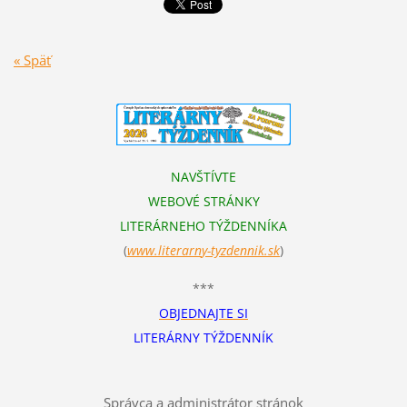
« Späť
NAVŠTÍVTE
WEBOVÉ STRÁNKY
LITERÁRNEHO TÝŽDENNÍKA
(
www.literarn
y-tyzdennik.sk
)
***
OBJEDNAJTE SI
LITERÁRNY TÝŽDENNÍK
Správca a administrátor stránok