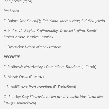
lebo prestal fajčiť;
Ján Lenčo
E. Babín:
Sme šialení(?), Záh(r)ada, More v zime, S dušou jeleňa
H. Košková:
Z cyklu Krajinomaľby: Oravská krajina, Kopáč,
Stojím v rade, V múzeu mníšok
Ľ. Bystrická:
Hriech kŕmený trestom
RECENZIE
E. Štolbová:
Navrávačky s Dominikom Tatarkom
(J. Čertík)
S. Márai:
Posila
(P. Mráz)
J. Šimulčíková:
Pred zrkadlom
(E. Farkašová)
O. Sliacky:
Divy Slovenska nielen pre deti alebo Vlastiveda ako
lusk
(M. Ivaničková)