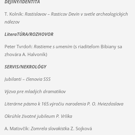
DEJINY/IDENTITA
T. Kolník:
Rastislavov – Rasticov Devín v svetle archeologických
nálezov
LiteraTÚRA/ROZHOVOR
Peter Tvrdoň:
Rastieme s umením
(s riaditeľom Bibiany sa
zhovára A. Halvoník)
SERVIS/NEKROLÓGY
Jubilanti – členovia SSS
Výzva pre mladých dramatikov
Literárne pásmo k 165.výročiu narodenia P. O. Hviezdoslava
Okrúhle životné jubileum P. Vrlíka
A. Maťovčík:
Zomrela slovakistk
a Z. Sojková