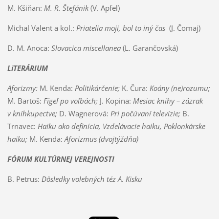
M. Kšiňan:
M. R. Štefánik
(V. Apfel)
Michal Valent a kol.:
Priatelia moji, bol to iný čas
(J. Čomaj)
D. M. Anoca:
Slovacica miscellanea
(L. Garančovská)
LiTERÁRIUM
Aforizmy:
M. Kenda:
Politikárčenie;
K. Čura:
Koány (ne)rozumu;
M. Bartoš:
Fígeľ po voľbách;
J. Kopina:
Mesiac knihy – zázrak
v kníhkupectve;
D. Wagnerová:
Pri počúvaní televízie;
B.
Trnavec:
Haiku ako definícia, Vzdelávacie haiku, Poklonkárske
haiku;
M. Kenda:
Aforizmus (dvojtýždňa)
FÓRUM KULTÚRNEJ VEREJNOSTI
B. Petrus:
Dôsledky volebných téz A. Kisku