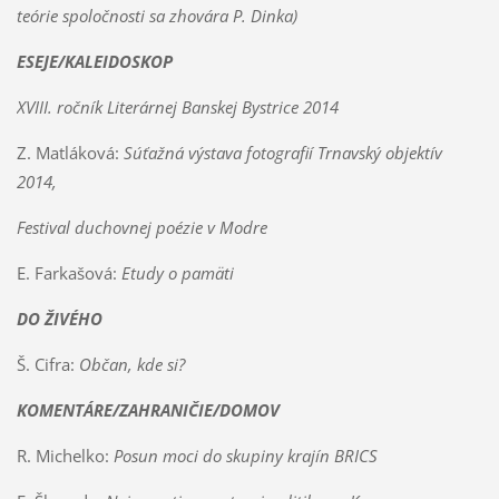
teórie spoločnosti sa zhovára P. Dinka)
ESEJE/KALEIDOSKOP
XVIII. ročník Literárnej Banskej Bystrice 2014
Z. Matláková:
Súťažná výstava fotografií Trnavský objektív
2014,
Festival duchovnej poézie v Modre
E. Farkašová:
Etudy o pamäti
DO ŽIVÉHO
Š. Cifra:
Občan, kde si?
KOMENTÁRE/ZAHRANIČIE/DOMOV
R. Michelko:
Posun moci do skupiny krajín BRICS