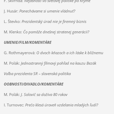
F. Škvrnda:
Nejasnosti vo svetovej politike po Kryme
J. Husár:
Ponechávame si umenie vládnuť?
L. Števko:
Prezidentský úrad nie je firemný biznis
M. Klenko:
Čo pomôže dnešnej stratenej generácii?
UMENIE/FILM/KOMENTÁRE
G. Rothmayerová:
O dvoch kňazoch a ich láske k blížnemu
M. Polák:
Jednostranný filmový pohľad na kauzu Bezák
Voľba prezidenta SR – slovenská politika
OOBNOSTI/DIVADLO/KOMENTÁRE
M. Polák:
J. Solovič sa dožíva 80 rokov
I. Turnovec:
Prečo klesá úroveň vzdelania mladých ľudí?