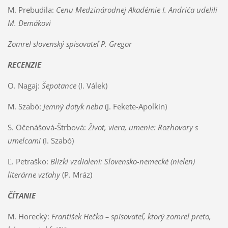
M. Prebudila:
Cenu Medzinárodnej Akadémie I. Andrića udelili
M. Demákovi
Zomrel slovenský spisovateľ P. Gregor
RECENZIE
O. Nagaj:
Šepotance
(I. Válek)
M. Szabó:
Jemný dotyk neba
(J. Fekete-Apolkin)
S. Očenášová-Štrbová:
Život, viera, umenie: Rozhovory s
umelcami
(I. Szabó)
Ľ. Petraško:
Blízki vzdialení: Slovensko-nemecké (nielen)
literárne vzťahy
(P. Mráz)
ČÍTANIE
M. Horecký:
František Hečko – spisovateľ, ktorý zomrel preto,