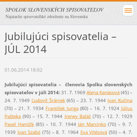
SPOLOK SLOVENSKÝCH SPISOVATEĽOV
Najstaršie spisovateľské združenie na Slovensku
Jubilujúci spisovatelia –
JÚL 2014
01.06.2014 18:02
Jubilujúci spisovatelia – členovia Spolku slovenských
spisovateľov v júli
2014:
31. 7. 1969
Alena Kanásová
(45) –
24. 7. 1949
Ľudovít Šrámek
(65) – 23. 7. 1944
Ivan Kučma
(70) – 21. 7. 1934
František Juriga
(80) – 16. 7. 1924
Július
Pašteka
(90) – 15. 7. 1944
Ireney Baláž
(70) – 12. 7. 1929
Pavel Hamžík
(85) – 10. 7. 1944
Ján Marcinko
(70) – 9. 7.
1939
Ivan Szabó
(75) – 8. 7. 1964
Eva Vitézová
(50) – 4. 7.