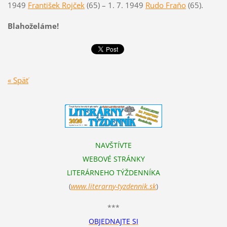
1949
František Rojček
(65) – 1. 7. 1949
Rudo Fraňo
(65).
Blahoželáme!
« Späť
NAVŠTÍVTE
WEBOVÉ STRÁNKY
LITERÁRNEHO TÝŽDENNÍKA
(
www.literarn
y-tyzdennik.sk
)
***
OBJEDNAJTE SI