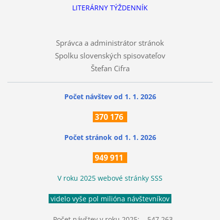
LITERÁRNY TÝŽDENNÍK
Správca a administrátor stránok
Spolku slovenských spisovateľov
Štefan Cifra
Počet návštev od 1. 1. 2026
370
176
Počet stránok
od 1. 1. 2026
949 911
V roku 2025 webové stránky SSS
videlo vyše pol milióna návštevníkov
Počet návštev v roku 2025: 547 263