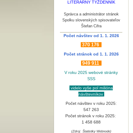
LITERÁRNY TÝŽDENNÍK
Správca a administrátor stránok
Spolku slovenských spisovateľov
Štefan Cifra
Počet návštev od 1. 1. 2026
370
176
Počet stránok
od 1. 1. 2026
949 911
V roku 2025 webové stránky
SSS
videlo vyše pol milióna
návštevníkov
Počet návštev v roku 2025:
547 263
Počet stránok v roku 2025:
1 458 688
(Zdroj: Štatistiky Webnode)