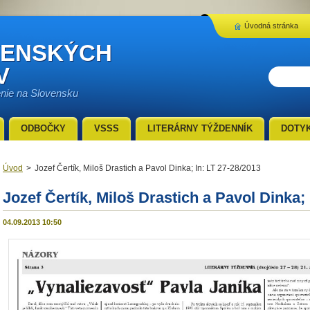
Úvodná stránka
VENSKÝCH
V
enie na Slovensku
ODBOČKY
VSSS
LITERÁRNY TÝŽDENNÍK
DOTY
Úvod
>
Jozef Čertík, Miloš Drastich a Pavol Dinka; In: LT 27-28/2013
Jozef Čertík, Miloš Drastich a Pavol Dinka; 
04.09.2013 10:50