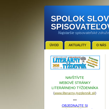
SPOLOK SLO
SPISOVATEĽO
Najstaršie spisovateľské združ
ÚVOD
AKTUALITY
O NÁS
NAVŠTÍVTE
WEBOVÉ STRÁNKY
LITERÁRNEHO TÝŽDENNÍKA
(
www.literarn
y-tyzdennik.sk
)
***
OBJEDNAJTE SI