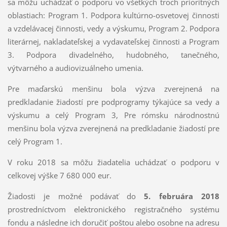
sa môžu uchádzať o podporu vo všetkých troch prioritných
oblastiach: Program 1. Podpora kultúrno-osvetovej činnosti
a vzdelávacej činnosti, vedy a výskumu, Program 2. Podpora
literárnej, nakladateľskej a vydavateľskej činnosti a Program
3. Podpora divadelného, hudobného, tanečného,
výtvarného a audiovizuálneho umenia.
Pre maďarskú menšinu bola výzva zverejnená na
predkladanie žiadostí pre podprogramy týkajúce sa vedy a
výskumu a celý Program 3, Pre rómsku národnostnú
menšinu bola výzva zverejnená na predkladanie žiadostí pre
celý Program 1.
V roku 2018 sa môžu žiadatelia uchádzať o podporu v
celkovej výške 7 680 000 eur.
Žiadosti je možné podávať do
5. februára 2018
prostredníctvom elektronického registračného systému
fondu a následne ich doručiť poštou alebo osobne na adresu