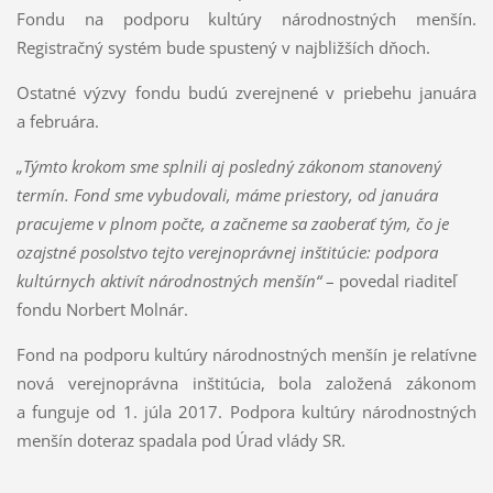
Fondu na podporu kultúry národnostných menšín.
Registračný systém bude spustený v najbližších dňoch.
Ostatné výzvy fondu budú zverejnené v priebehu januára
a februára.
„Týmto krokom sme splnili aj posledný zákonom stanovený
termín. Fond sme vybudovali, máme priestory, od januára
pracujeme v plnom počte, a začneme sa zaoberať tým, čo je
ozajstné posolstvo tejto verejnoprávnej inštitúcie: podpora
kultúrnych aktivít národnostných menšín“
– povedal riaditeľ
fondu Norbert Molnár.
Fond na podporu kultúry národnostných menšín je relatívne
nová verejnoprávna inštitúcia, bola založená zákonom
a funguje od 1. júla 2017. Podpora kultúry národnostných
menšín doteraz spadala pod Úrad vlády SR.