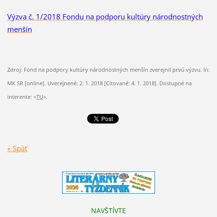
Výzva č. 1/2018 Fondu na podporu kultúry národnostných
menšín
Zdroj: Fond na podpory kultúry národnostných menšín zverejnil prvú výzvu. In:
MK SR [online]. Uverejnené: 2. 1. 2018 [Citované: 4. 1. 2018]. Dostupné na
interente: <
TU
>.
« Späť
NAVŠTÍVTE