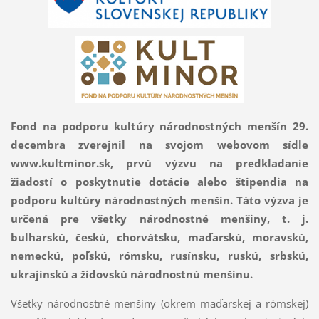
Fond na podporu kultúry národnostných menšín 29.
decembra zverejnil na svojom webovom sídle
www.kultminor.sk, prvú výzvu na predkladanie
žiadostí o poskytnutie dotácie alebo štipendia na
podporu kultúry národnostných menšín. Táto výzva je
určená pre všetky národnostné menšiny, t. j.
bulharskú, českú, chorvátsku, maďarskú, moravskú,
nemeckú, poľskú, rómsku, rusínsku, ruskú, srbskú,
ukrajinskú a židovskú národnostnú menšinu.
Všetky národnostné menšiny (okrem maďarskej a rómskej)