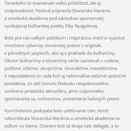
Taneského to znamenalo veľkú príležitosť, ale aj
zodpovednosť. Festival pripravila Slovanská literárna
a umelecká akadémia pod taktovkou spomenutej
vynikajúcej bulharskej poetky Elky Nyagolovej.
Bolo pre nás veľkým pôžitkom i inšpiráciou môcť si vypočuť
množstvo výbornej slovanskej poézie v origináli,
v pôvodných jazykoch, ako aj v preklade do bulharčiny.
Okrem bulharčiny a slovenčiny verše zaznievali v ruštine,
poľštine, srbčine, ukrajinčine, chorvátčine, macedónčine.
V neposlednom to rade boli aj neformálne večerné spoločné
posedenia, čo dali tomuto festivalu neopakovateľnú
uvoľnenú priateľskú atmosféru, plnú vzájomného
spoznávania sa, rozhovorov, prezentácie ľudových piesní.
Vyvrcholením podujatia bolo udeľovanie cien, ktoré
odovzdávala Slovanská literárna a umelecká akadémia so
sídlom vo Varne. Ocenení boli až dvaja naši delegáti, a to