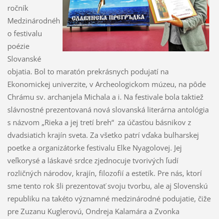
ročník
Medzinárodnéh
o festivalu
poézie
Slovanské
objatia. Bol to maratón prekrásnych podujatí na
Ekonomickej univerzite, v Archeologickom múzeu, na pôde
Chrámu sv. archanjela Michala a i. Na festivale bola taktiež
slávnostné prezentovaná nová slovanská literárna antológia
s názvom „Rieka a jej tretí breh“ za účasťou básnikov z
dvadsiatich krajín sveta. Za všetko patrí vďaka bulharskej
poetke a organizátorke festivalu Elke Nyagolovej. Jej
veľkorysé a láskavé srdce zjednocuje tvorivých ľudí
rozličných národov, krajín, filozofií a estetík. Pre nás, ktorí
sme tento rok šli prezentovať svoju tvorbu, ale aj Slovenskú
republiku na takéto významné medzinárodné podujatie, čiže
pre Zuzanu Kuglerovú, Ondreja Kalamára a Zvonka