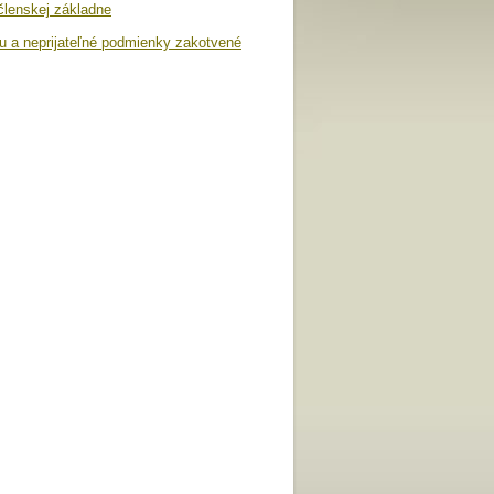
 členskej základne
u a neprijateľné podmienky zakotvené