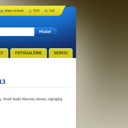
Mapa stránok
RSS
Tlač
KY
FOTOGALÉRIE
SERVIS
13
 ktoré budú hlavnou témou zajtrajšej