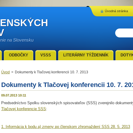
Úvodná stránka
VENSKÝCH
V
enie na Slovensku
ODBOČKY
VSSS
LITERÁRNY TÝŽDENNÍK
DOTY
Úvod
>
Dokumenty k Tlačovej konferencii 10. 7. 2013
Dokumenty k Tlačovej konferencii 10. 7. 20
09.07.2013 10:11
Predsedníctvo Spolku slovenských spisovateľov (SSS) zverejnilo dokumenty,
Tlačovej konferencie SSS
:
1. Informácia k bodu a) zmeny po členskom zhromaždení SSS 28. 5. 2013