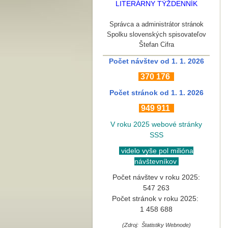
LITERÁRNY TÝŽDENNÍK
Správca a administrátor stránok
Spolku slovenských spisovateľov
Štefan Cifra
Počet návštev od 1. 1. 2026
370
176
Počet stránok
od 1. 1. 2026
949 911
V roku 2025 webové stránky
SSS
videlo vyše pol milióna
návštevníkov
Počet návštev v roku 2025:
547 263
Počet stránok v roku 2025:
1 458 688
(Zdroj: Štatistiky Webnode)