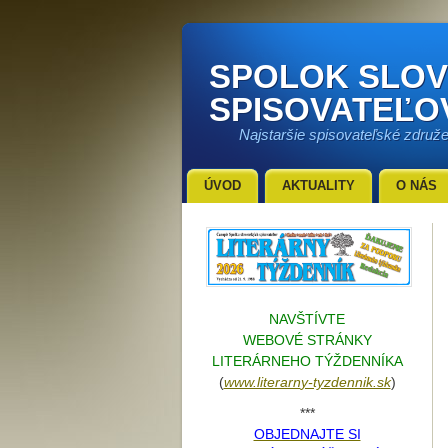
SPOLOK SLO
SPISOVATEĽO
Najstaršie spisovateľské združ
ÚVOD
AKTUALITY
O NÁS
NAVŠTÍVTE
WEBOVÉ STRÁNKY
LITERÁRNEHO TÝŽDENNÍKA
(
www.literarn
y-tyzdennik.sk
)
***
OBJEDNAJTE SI