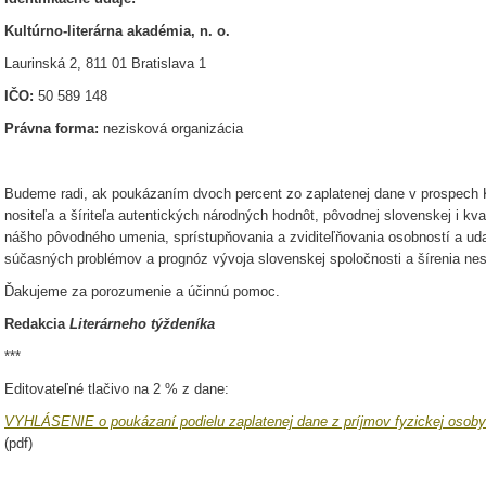
Kultúrno-literárna akadémia, n. o.
Laurinská 2, 811 01 Bratislava 1
IČO:
50 589 148
Právna forma:
nezisková organizácia
Budeme radi, ak poukázaním dvoch percent zo zaplatenej dane v prospech
nosi­teľa a šíriteľa autentických národných hodnôt, pôvodnej sloven­skej i kvali
nášho pôvodného umenia, sprístupňovania a zviditeľňovania osobností a udalo
súčasných problémov a prognóz vý­voja slovenskej spoločnosti a šírenia nes
Ďakujeme za porozumenie a účinnú pomoc.
Redakcia
Literárneho týždeníka
***
Editovateľné tlačivo na 2 % z dane:
VYHLÁSENIE o poukázaní podielu zaplatenej dane z príjmov fyzickej osoby
(pdf)