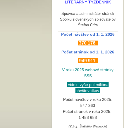
LITERÁRNY TÝŽDENNÍK
Správca a administrátor stránok
Spolku slovenských spisovateľov
Štefan Cifra
Počet návštev od 1. 1. 2026
370
176
Počet stránok
od 1. 1. 2026
949 911
V roku 2025 webové stránky
SSS
videlo vyše pol milióna
návštevníkov
Počet návštev v roku 2025:
547 263
Počet stránok v roku 2025:
1 458 688
(Zdroj: Štatistiky Webnode)