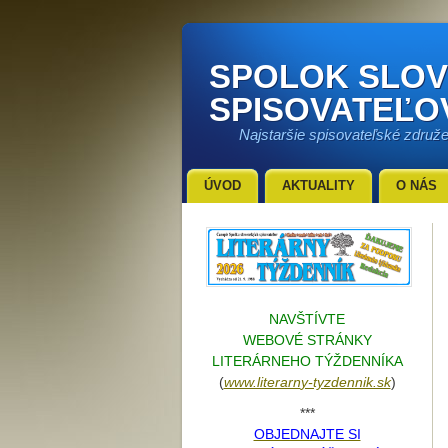
SPOLOK SLO
SPISOVATEĽO
Najstaršie spisovateľské združ
ÚVOD
AKTUALITY
O NÁS
NAVŠTÍVTE
WEBOVÉ STRÁNKY
LITERÁRNEHO TÝŽDENNÍKA
(
www.literarn
y-tyzdennik.sk
)
***
OBJEDNAJTE SI