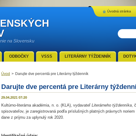
Úvodná stránka
VENSKÝCH
V
enie na Slovensku
ODBOČKY
VSSS
LITERÁRNY TÝŽDENNÍK
DOTY
Úvod
>
Darujte dve percentá pre Literárny týždenník
Darujte dve percentá pre Literárny týždenn
29.04.2021 07:20
Kultúrno-literárna akadémia, n. o. (KLA), vydavateľ
Lite­rárneho týždenníka
, 
spisovateľov, je zaregistrovaná podľa príslušných platných právnych noriem
dane z príjmu za uply­nulý rok 2020.
Identifikačné údaje: