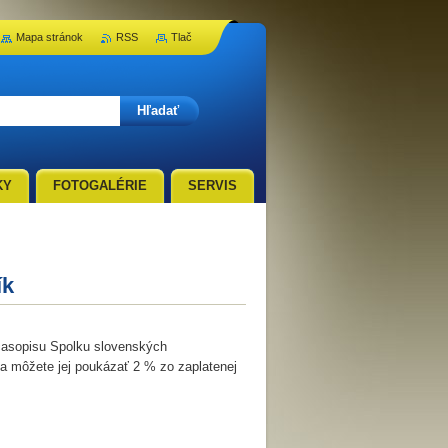
Mapa stránok
RSS
Tlač
KY
FOTOGALÉRIE
SERVIS
ík
časopisu Spolku slovenských
 a môžete jej poukázať 2 % zo zaplatenej