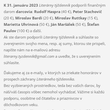
K 31. januáru 2023
Literárny týždenník
podporili finančným
darom
darcovia
:
Rudolf Haspra
(40 €),
Peter Stachovič
(20 €),
Miroslav Bardi
(20 €),
Miroslav Ruttkay
(15 €),
Marietta Uhrinová
(50 €),
Ján Maršálek
(50 €),
Štefan
Paulov
(100 €) a ďalší.
Ak ste darom podporili
Literárny týždenník
a súhlasíte so
zverejnením svojho mena, resp. aj sumy, ktorou ste prispeli,
napíšte nám na e-mailovú adresu
literarny.tyzdennik@gmail.com
a uveďte, že s uverejnením
súhlasíte.
Ďakujeme aj za e-maily, v ktorých sa zriekate honorárov v
prospech záchrany
Literárneho týždenníka
.
Bez vyzbieraných prostriedkov, teda bez vašich darov, by
náš/váš časopis vôbec nemohol vychádzať. Vážime si každú
podporu, osobitne od čitateľov a priaznivcov v
dôchodkovom veku.