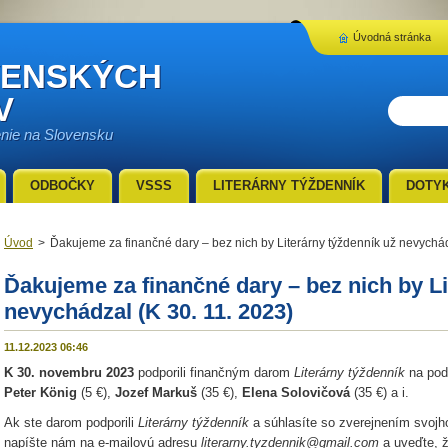
Úvodná stránka
VENSKÝCH
V
enie na Slovensku
ODBOČKY
VSSS
LITERÁRNY TÝŽDENNÍK
DOTY
Úvod
>
Ďakujeme za finančné dary – bez nich by Literárny týždenník už nevychád
Ďakujeme za finančné dary – bez nich by Li
nevychádzal (K 30. 11. 2023)
11.12.2023 06:46
K 30. novembru 2023
podporili finančným darom
Literárny týždenník
na podp
Peter Kӧnig
(5 €),
Jozef Markuš
(35 €),
Elena Solovičová
(35 €) a i.
Ak ste darom podporili
Literárny týždenník
a súhlasíte so zverejnením svojho
napíšte nám na e-mailovú adresu
literarny.tyzdennik@gmail.com
a uveďte, ž