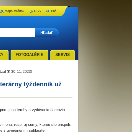
Mapa stránok
RSS
Tlač
KY
FOTOGALÉRIE
SERVIS
zal (K 30. 11. 2023)
terárny týždenník už
oru jeho tvroby a vydávania darcovia
 mena, resp. aj sumy, ktorou ste prispeli,
e s uverejnením súhlasíte.