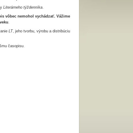
ny
Literárneho týždenníka
.
sopis vôbec nemohol vychádzať. Vážime
 veku
.
vanie
LT
, jeho tvorbu, výrobu a distribúciu
ášmu časopisu.