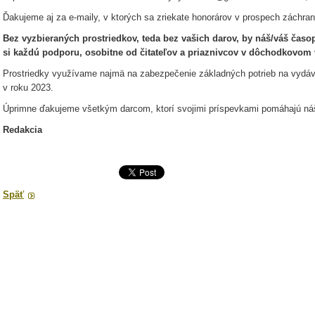
Ďakujeme aj za e-maily, v ktorých sa zriekate honorárov v prospech záchra
Bez vyzbieraných prostriedkov, teda bez vašich darov, by náš/váš ča
si každú podporu, osobitne od čitateľov a priaznivcov v dôchodkovom
Prostriedky využívame najmä na zabezpečenie základných potrieb na vydá
v roku 2023.
Úprimne ďakujeme všetkým darcom, ktorí svojimi príspevkami pomáhajú n
Redakcia
Späť