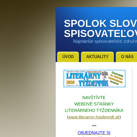
SPOLOK SLO
SPISOVATEĽO
Najstaršie spisovateľské združ
ÚVOD
AKTUALITY
O NÁS
NAVŠTÍVTE
WEBOVÉ STRÁNKY
LITERÁRNEHO TÝŽDENNÍKA
(
www.literarn
y-tyzdennik.sk
)
***
OBJEDNAJTE SI