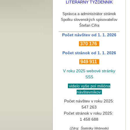
LITERÁRNY TÝŽDENNÍK
Správca a administrátor stránok
Spolku slovenských spisovateľov
Štefan Cifra
Počet návštev od 1. 1. 2026
370
176
Počet stránok
od 1. 1. 2026
949 911
V roku 2025 webové stránky
SSS
videlo vyše pol milióna
návštevníkov
Počet návštev v roku 2025:
547 263
Počet stránok v roku 2025:
1 458 688
(Zdroj: Štatistiky Webnode)