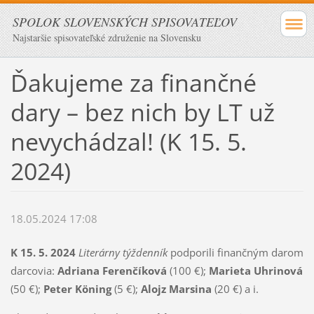
SPOLOK SLOVENSKÝCH SPISOVATEĽOV
Najstaršie spisovateľské združenie na Slovensku
Ďakujeme za finančné
dary – bez nich by LT už
nevychádzal! (K 15. 5.
2024)
18.05.2024 17:08
K 15. 5. 2024
Literárny týždenník
podporili finančným darom
darcovia:
Adriana Ferenčíková
(100 €);
Marieta Uhrinová
(50 €);
Peter Köning
(5 €);
Alojz Marsina
(20 €) a i.