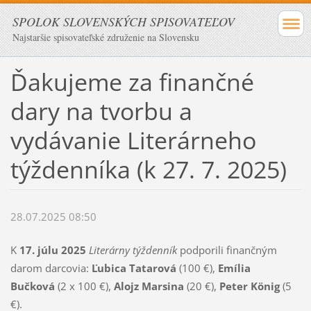
SPOLOK SLOVENSKÝCH SPISOVATEĽOV
Najstaršie spisovateľské združenie na Slovensku
Ďakujeme za finančné
dary na tvorbu a
vydávanie Literárneho
týždenníka (k 27. 7. 2025)
28.07.2025 08:50
K
17. júlu 2025
Literárny týždenník
podporili finančným
darom darcovia:
Ľubica Tatarová
(100 €),
Emília
Bučková
(2 x 100 €),
Alojz Marsina
(20 €),
Peter König
(5
€).