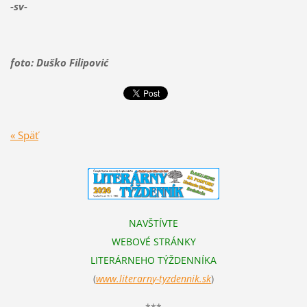
-sv-
foto: Duško Filipović
« Späť
NAVŠTÍVTE
WEBOVÉ STRÁNKY
LITERÁRNEHO TÝŽDENNÍKA
(
www.literarn
y-tyzdennik.sk
)