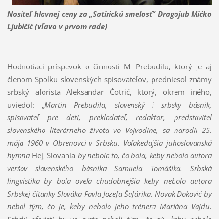
Nositeľ hlavnej ceny za „Satirickú smelosť“ Dragojub Mićko
Ljubičić (vľavo v prvom rade)
Hodnotiaci príspevok o činnosti M. Prebudilu, ktorý je aj
členom Spolku slovenských spisovateľov, predniesol známy
srbský aforista Aleksandar Čotrić, ktorý, okrem iného,
uviedol: „
Martin Prebudila, slovenský i srbsky básnik,
spisovateľ pre deti, prekladateľ, redaktor, predstaviteľ
slovenského literárneho života vo Vojvodine, sa narodil 25.
mája 1960 v Obrenovci v Srbsku. Voľakedajšia juhoslovanská
hymna
Hej, Slovania
by nebola to, čo bola, keby nebolo autora
veršov slovenského básnika Samuela Tomášika. Srbská
lingvistika by bola oveľa chudobnejšia keby nebolo autora
Srbskej čítanky Slováka Pavla Jozefa Šafárika. Novak
Đ
oković by
nebol tým, čo je, keby nebolo jeho trénera Mariána Vajdu.