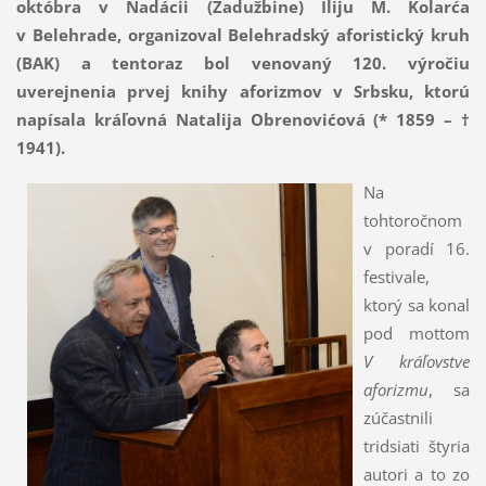
októbra v Nadácii (Zadužbine) Iliju M. Kolarća
v Belehrade, organizoval Belehradský aforistický kruh
(BAK) a tentoraz bol venovaný 120. výročiu
uverejnenia prvej knihy aforizmov v Srbsku, ktorú
napísala kráľovná Natalija Obrenovićová (* 1859 – †
1941).
Na
tohtoročnom
v poradí 16.
festivale,
ktorý sa konal
pod mottom
V kráľovstve
aforizmu
, sa
zúčastnili
tridsiati štyria
autori a to zo