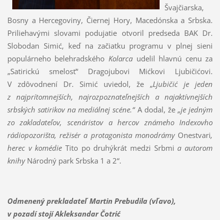
Švajčiarska,
Bosny a Hercegoviny, Čiernej Hory, Macedónska a Srbska.
Priliehavými slovami podujatie otvoril predseda BAK Dr.
Slobodan Simić, keď na začiatku programu v plnej sieni
populárneho belehradského
Kolarca
udelil hlavnú cenu za
„Satirickú smelosť“ Dragojubovi Mićkovi Ljubičićovi.
V zdôvodnení Dr. Simić uviedol, že „
Ljubičić je jeden
z najprítomnejších, najrozpoznateľnejších a najaktívnejších
srbských satirikov na mediálnej scéne.“
A dodal, že
„je jedným
zo zakladateľov, scenáristov a hercov známeho Indexovho
rádiopozorišta, režisér a protagonista monodrámy
Onestvari
,
herec v komédie
Tito po druhýkrát medzi Srbmi
a autorom
knihy
Národný park Srbska 1 a 2“.
Odmenený prekladateľ Martin Prebudila (vľavo),
v pozadí stojí Akleksandar Čotrić