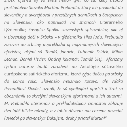
Srbskí aforisti by vo svete neboli tým, čo sú, keby nebolo
prekladateľa Slováka Martina Prebudilu, ktorý ich prekladal do
slovenčiny a uverejňoval v prestížnych denníkoch a časopisoch
na Slovensku, ako napríklad na stranách
Literárneho
týždenník
a, časopisu Spolku slovenských spisovateľov, ako aj
v slovenskej tlači v Srbsku – v týždenníku Hlas ľudu. Prebudila
zároveň do srbčiny poprekladal aj najznámejších slovenských
aforistov, akými sú Tomáš, Janovic, Ľubomír Feldek, Milan
Lechan, Daniel Hevier, Ondrej Kalamár, Tomáš Ulej... Aforizmy
týchto autorov budú zaradené do
Antológie súčasného
európskeho satirického aforizmu
, ktorá vyjde tlačou po srbsky
do konca roka. Slovensko neuznalo Kosovo, ale vďaka
Prebudilovi Slováci uznali, že sú vynikajúci aforisti a Srbi sa
oboznámili so skvelými slovenskými aforizmami a ich autormi.
M. Prebudila literárnou a prekladateľskou činnosťou zbližuje
dva ináč blízke národy, a z tohto dôvodu mu chceme povedať
(uviedol po slovensky): Ďakujem, drahý priateľ Martin!“