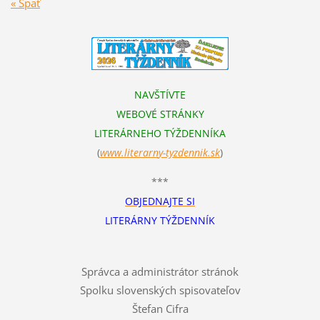
« Späť
NAVŠTÍVTE
WEBOVÉ STRÁNKY
LITERÁRNEHO TÝŽDENNÍKA
(
www.literarn
y-tyzdennik.sk
)
***
OBJEDNAJTE SI
LITERÁRNY TÝŽDENNÍK
Správca a administrátor stránok
Spolku slovenských spisovateľov
Štefan Cifra