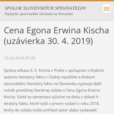
SPOLOK SLOVENSKÝCH SPISOVATEĽOV
Najstaršie spisovateľské združenie na Slovensku
Cena Egona Erwina Kischa
(uzávierka 30. 4. 2019)
13.03.2019 07:20
Správa odkazu E. E. Kischa v Prahe v spolu­práci s Klubom
autorov literatúry faktu v Českej republike a Klubom
spisovateľov literatúry fak­tu na Slovensku vypisuje ďalší
ročník prestížnej literárnej súťaže o Cenu Egona Erwina
Kischa. Súťaž sa zameriava výlučne na diela z oblasti li­
teratúry faktu, ktoré vyšli v prvom vydaní v ro­ku 2018.
Knihy do súťaže môže prihlásiť autor alebo vydavateľ.