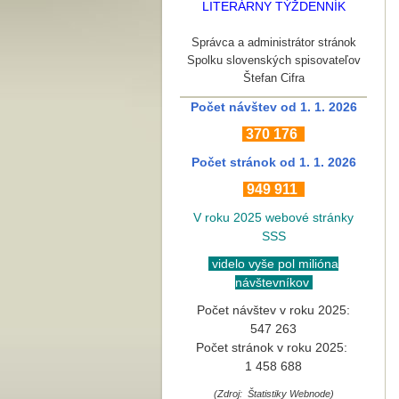
LITERÁRNY TÝŽDENNÍK
Správca a administrátor stránok
Spolku slovenských spisovateľov
Štefan Cifra
Počet návštev od 1. 1. 2026
370
176
Počet stránok
od 1. 1. 2026
949 911
V roku 2025 webové stránky
SSS
videlo vyše pol milióna
návštevníkov
Počet návštev v roku 2025:
547 263
Počet stránok v roku 2025:
1 458 688
(Zdroj: Štatistiky Webnode)