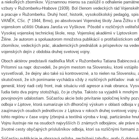
a niekoľkých zborníkov. Významnou mierou sa zaslúžil o odhalenie pamätne
vzbury v Ružomberku-Hrabove (1939). Bol členom vedeckých rád Vojenského
a pracuje v Ružomberku. Druhý hosť, historik, vysokoškolský pedagóg, spis
VANĚK, CSc. (* 1944, Brno), po absolvovaní Vojenskej školy Jana Žižku v
vojenskom učilišti Otakara Jaroša vo Vyškove. Pôsobil v rozličných velite
Vysokej vojenskej technickej škole, resp. Vojenskej akadémii v Liptovskom M
Žiline. Je autorom a spoluautorom množstva publikácií o protifašistickom od
zborníkov, vedeckých prác, akademických prednášok a príspevkov na vede
vojenských dejín z obdobia druhej svetovej vojny.
Oboch aktérov predstavili riaditeľka MsK v Ružomberku Tatiana Babincová
Prítomní sa napr. dozvedeli, že prvým mestom na Slovensku, ktoré vstúpilo
vysvetľovali, že dejiny ako také sú kontroverzné, a to nielen na Slovensku, 
skutočnosti, že ich ponímanie vychádza vždy z rozličných pohľadov: inak situ
generál, ktorý riadi celý front, inak situáciu vidí agresor a inak obranca. Vys
ľudia tieto dva pojmy stotožňujú, čo je chyba. Takisto sa vyjadrili k mnohý
povojnovým udalostiam. Súčasťou akcie bolo privítanie spoločnej knihy po
odboja v Liptove
, ktorá sumarizuje ich dlhoročný výskum v oblasti odboja v 
zaujímavých osudoch jednotlivcov z Liptova v rokoch druhej svetovej vojn
tohto regiónu v čase vojny (zbrojná a textilná výroba v kraji, partizánske hnu
Vojnu ilustruje nie na osudoch najvyšších či známych odbojárov, ale práve n
životné cesty obyčajných príslušníkov odboja, ktorí sa rozličnými formami z
Súčasťou publikácie je obrazová príloha, nechýbajú tabuľky, grafy či dobové