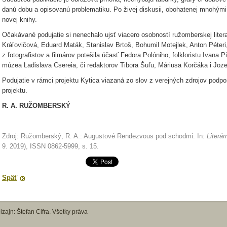
danú dobu a opisovanú problematiku. Po živej diskusii, obohatenej mnohým
novej knihy.
Očakávané podujatie si nenechalo ujsť viacero osobností ružomberskej literat
Kráľovičová, Eduard Maták, Stanislav Brtoš, Bohumil Motejlek, Anton Péter
z fotografistov a filmárov potešila účasť Fedora Polóniho, folkloristu Ivana 
múzea Ladislava Csereia, či redaktorov Tibora Šuľu, Máriusa Korčáka i Joze
Podujatie v rámci projektu Kytica viazaná zo slov z verejných zdrojov podpo
projektu.
R. A. RUŽOMBERSKÝ
Zdroj: Ružomberský, R. A.: Augustové Rendezvous pod schodmi. In:
Literá
9. 2019), ISSN 0862-5999, s. 15.
Späť
zajn: Štefan Cifra. Všetky práva