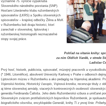
významné 75. výročie vypuknutia
Slovenského národného povstania (SNP).
Hosťami Literárneho klubu ružomberských
spisovateľov (LKRS) a Spolku slovenských
spisovateľov – krajskej odbočky Žilina a MsK
v Ružomberku boli dvaja historici, ktorí
zanechali v slovenskej, liptovskej i
ružomberskej historiografii nezmazateľné
stopy svojej práce.
Pohľad na vítanie knihy: sp
za ním Oldřich Vaněk, v strede St
Ladislav C
Prvý hosť, historik, publicista, spisovateľ, múzejný pracovník a vysoko
(* 1946, Litoměřice), absolvent Univerzity Karlovej v Prahe v odboroch dejiny 
Liptovskom múzeu v Ružomberku a ako pedagóg na Vojenskej akadémii. Prav
Vojenská história
,
Historický časopis
,
Vojnová kronika
, recenzuje tituly z ob
aj téme slovenskej armády, viacerých kontroverzných osobností slovenských
generála Ferdinanda Čatloša. Jeho dielo
Ružomberská vzbura a umlčané po
Slovenským zväzom protifašistických bojovníkov Ružomberok, je spoluauto
biografického slovníka
, encyklopédie
Generáli
, knihy
Tí z prvej línie. Príbe