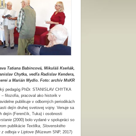
rava Tatiana Babincová, Mikuláš Kseňák,
anislav Chytka, vedľa Radislav Kendera,
serei a Marián Mydlo. Foto: archív MsKR
školský pedagóg PhDr. STANISLAV CHYTKA
– filozofia, pracoval ako historik v
idelne publikuje v odborných periodikách
lasti dejín druhej svetovej vojny. Venuje sa
 dejín (Ferenčík, Tuka) i osobnosti
vstanie
(2000) bolo vydané v spolupráci so
rom publikácie
Textilka
,
Slovenského
hy z odboja v Liptove
(Múzeum SNP, 2017)