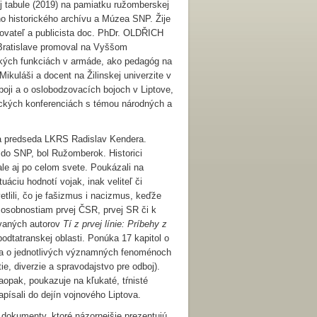
j tabule (2019) na pamiatku ružomberskej
 historického archívu a Múzea SNP. Žije
ovateľ a publicista doc. PhDr. OLDŘICH
 Bratislave promoval na Vyššom
ľských funkciách v armáde, ako pedagóg na
ikuláši a docent na Žilinskej univerzite v
boji a o oslobodzovacích bojoch v Liptove,
ckých konferenciách s témou národných a
 a predseda LKRS Radislav Kendera.
 do SNP, bol Ružomberok. Historici
ale aj po celom svete. Poukázali na
áciu hodnotí vojak, inak veliteľ či
vetlili, čo je fašizmus i nacizmus, keďže
m osobnostiam prvej ČSR, prvej SR či k
zvaných autorov
Tí z prvej línie: Príbehy z
podtatranskej oblasti. Ponúka 17 kapitol o
y a o jednotlivých významných fenoménoch
tie, diverzie a spravodajstvo pre odboj).
aopak, poukazuje na kľukaté, tŕnisté
apísali do dejín vojnového Liptova.
 dokumenty, ktoré názornejšie prezentujú