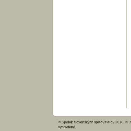
© Spolok slovenských spisovateľov 2010. © Di
vyhradené.