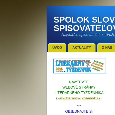
SPOLOK SLO
SPISOVATEĽO
Najstaršie spisovateľské združ
ÚVOD
AKTUALITY
O NÁS
NAVŠTÍVTE
WEBOVÉ STRÁNKY
LITERÁRNEHO TÝŽDENNÍKA
(
www.literarn
y-tyzdennik.sk
)
***
OBJEDNAJTE SI