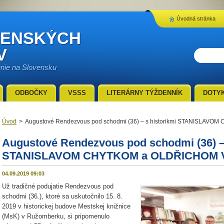
Úvodná stránka
VENSKÝCH
V
enie na Slovensku
ODBOČKY
VSSS
LITERÁRNY TÝŽDENNÍK
DOTY
Úvod
>
Augustové Rendezvous pod schodmi (36) – s historikmi STANISLA
Augustové Rendezvous pod schodmi (36) – 
STANISLAVOM CHYTKOM a OLDŘICHOM
04.09.2019 09:03
Už tradičné podujatie Rendezvous pod
schodmi (36.), ktoré sa uskutočnilo 15. 8.
2019 v historickej budove Mestskej knižnice
(MsK) v Ružomberku, si pripomenulo