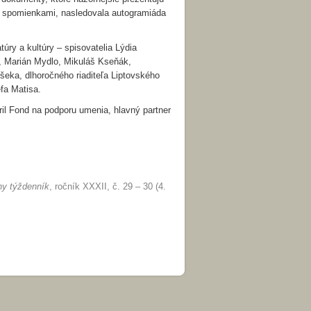
i spomienkami, nasledovala autogramiáda
úry a kultúry – spisovatelia Lýdia
i, Marián Mydlo, Mikuláš Kseňák,
Pišeka, dlhoročného riaditeľa Liptovského
fa Matisa.
ril Fond na podporu umenia, hlavný partner
rny týždenník
, ročník XXXII, č. 29 – 30 (4.