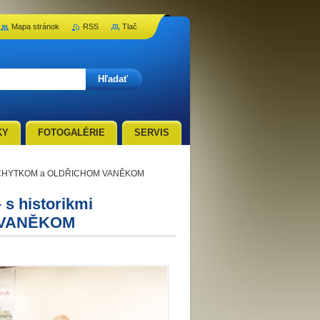
Mapa stránok
RSS
Tlač
KY
FOTOGALÉRIE
SERVIS
VOM CHYTKOM a OLDŘICHOM VANĚKOM
s historikmi
 VANĚKOM